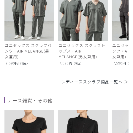
ユニセックス:スクラブパ
ユニセックス:スクラブト
ユニセック
ンツ・AIR MELANGE(男
ップス・AIR
ンツ・AIR L
女兼用)
MELANGE(男女兼用)
女兼用)
7,590
円
7,590
円
7,590
円
（税込）
（税込）
（税
レディーススクラブ商品一覧へ ＞
ナース雑貨・その他