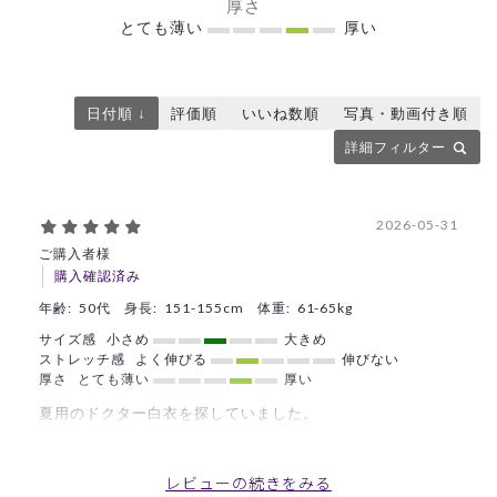
厚さ
とても薄い
厚い
日付順 ↓
評価順
いいね数順
写真・動画付き順
詳細フィルター
2026-05-31
ご購入者様
購入確認済み
年齢:
50代
身長:
151-155cm
体重:
61-65kg
サイズ感
小さめ
大きめ
ストレッチ感
よく伸びる
伸びない
厚さ
とても薄い
厚い
夏用のドクター白衣を探していました。
伸縮性があり、着心地がよく満足です。
プロパーでしたら躊躇していましたが、このお値段ならお値
レビューの続きをみる
段以上です！