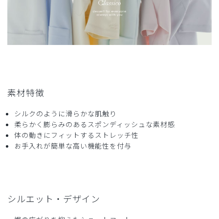
商品：
S17ジェラート ピケ&クラシコ 白衣:アーバンシ
ョートコート/ホワイト×オレンジフラワー/M
役に立った
1
2026-04-16
素材特徴
ぶたくま様
購入確認済み
シルクのように滑らかな肌触り
年齢:
40代
身長:
151-155cm
体重:
45kg以下
柔らかく膨らみのあるスポンディッシュな素材感
体の動きにフィットするストレッチ性
サイズ感
小さめ
大きめ
ストレッチ感
よく伸びる
伸びない
お手入れが簡単な高い機能性を付与
厚さ
とても薄い
厚い
よき
丈短めなのでかがんでもすらないし、袖も短いのでまくらな
くてよいし、使いがってがよい。
シルエット・デザイン
裏地花柄なのもかわいい。
商品：
S17ジェラート ピケ&クラシコ 白衣:アーバンシ