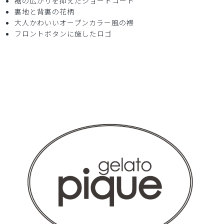
裾の広がりを抑えたショートコート
ョートコート/ホワイト×ブルーフラワー/XS
裏地と背裏の花柄
大人かわいいオープンカラー風の襟
フロントボタンに施したロゴ
役に立った
0
2026-03-02
ご購入者様
購入確認済み
年齢:
40代
身長:
151-155cm
体重:
45kg以下
良い生地でした。また注文したいと思います。
商品：
S17ジェラート ピケ&クラシコ 白衣:アーバンシ
ョートコート/ホワイト×ブルーフラワー/S
役に立った
1