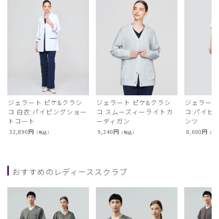
ジェラート ピケ&クラシ
ジェラート ピケ&クラシ
ジェラート
コ 白衣:パイピングショー
コ:スムーズィーライトカ
コ:パイピ
トコート
ーディガン
ンツ
32,890
円
9,240
円
8,690
円
（税込）
（税込）
（税
おすすめのレディーススクラブ