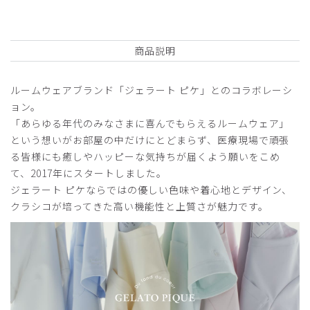
商品：
S17ジェラート ピケ&クラシコ 白衣:アーバンシ
ョートコート/ホワイト×オレンジフラワー/M
商品説明
役に立った
0
ルームウェアブランド「ジェラート ピケ」とのコラボレーシ
ョン。
「あらゆる年代のみなさまに喜んでもらえるルームウェア」
2026-04-25
という想いがお部屋の中だけにとどまらず、医療現場で頑張
nao様
る皆様にも癒しやハッピーな気持ちが届くよう願いをこめ
購入確認済み
て、2017年にスタートしました。
年齢:
40代
身長:
156-160cm
体重:
56-60kg
ジェラート ピケならではの優しい色味や着心地とデザイン、
サイズ感
小さめ
大きめ
クラシコが培ってきた高い機能性と上質さが魅力です。
ストレッチ感
よく伸びる
伸びない
厚さ
とても薄い
厚い
ジェラピケコラボ
スクラブの上から着用してますが、シワになりにくく着心地
良いです。形はおしりの下あたりまで隠れるので腰回り気に
しなくて良いです。色も優しい色合いで気に入ってます。