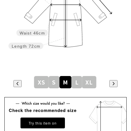
Waist
46cm
Length
72cm
XS
S
M
L
XL
Check the recommended size
Try this item on