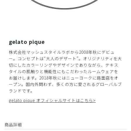
2026-03-02
れすか様
購入確認済み
年齢:
40代
身長:
171-175cm
体重:
71-75kg
動きやすく軽い
gelato pique
更新中のため丈が心配でしたが、むしろよい感じで椅子にか
けても床に付かなくてよかったです。さりげない柄が可愛く
株式会社マッシュスタイルラボから2008年秋にデビュ
テンション上げて仕事も捗ります！
ー。コンセプトは“大人のデザート”。オリジナリティを大
切にしたカラーリングやデザインでありながら、テキス
商品：
S17ジェラート ピケ&クラシコ 白衣:アーバンシ
タイルの肌触りと機能性にもこだわったルームウェアを
ョートコート/ホワイト×ブルーフラワー/XL
お届けします。2018年秋にはニューヨークに路面店をオ
ープン。国内外問わず、多くの方に愛されるグローバルブ
役に立った
0
ランドです。
gelato pique オフィシャルサイトはこちら>
​1
​2
​3
商品詳細