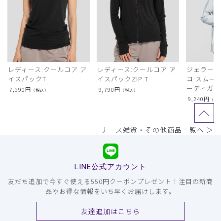
レディース:クールコア ア
レディース:クールコア ア
ジェラート
イスパックT
イスパックZIP T
コ:スムー
ーディガン
7,590
円
9,790
円
（税込）
（税込）
9,240
円
（税
ナース雑貨・その他商品一覧へ ＞
LINE公式アカウント
友だち追加で今すぐ使える550円クーポンプレゼント！注目の新商
品やお得な情報をいち早くお届けします。
友達追加はこちら