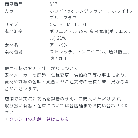
商品番号
S17
カラー
ホワイトxオレンジフラワー、ホワイトx
ブルーフラワー
サイズ
XS、S、M、L、XL
素材混率
ポリエステル 79% 複合繊維(ポリエステ
ル) 21%
素材名
アーバン
素材機能
ストレッチ、ノンアイロン、透け防止、
防汚加工
使用素材の変更・仕上がりについて
素材メーカーの廃盤・仕様変更・供給終了等の事由により、
資材や刺繍の色味・風合いがご注文時の仕様と若干異なる場
合がございます。
店舗では実際に商品を試着のうえ、ご購入いただけます。
取り扱い有無・在庫については各店舗までお問い合わせくだ
さい。
クラシコの店舗一覧はこちら