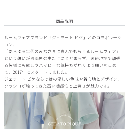
商品：
S17ジェラート ピケ&クラシコ 白衣:アーバンシ
ョートコート/ホワイト×オレンジフラワー/M
商品説明
役に立った
0
ルームウェアブランド「ジェラート ピケ」とのコラボレーシ
ョン。
「あらゆる年代のみなさまに喜んでもらえるルームウェア」
2026-04-25
という想いがお部屋の中だけにとどまらず、医療現場で頑張
nao様
る皆様にも癒しやハッピーな気持ちが届くよう願いをこめ
購入確認済み
て、2017年にスタートしました。
年齢:
40代
身長:
156-160cm
体重:
56-60kg
ジェラート ピケならではの優しい色味や着心地とデザイン、
サイズ感
小さめ
大きめ
クラシコが培ってきた高い機能性と上質さが魅力です。
ストレッチ感
よく伸びる
伸びない
厚さ
とても薄い
厚い
ジェラピケコラボ
スクラブの上から着用してますが、シワになりにくく着心地
良いです。形はおしりの下あたりまで隠れるので腰回り気に
しなくて良いです。色も優しい色合いで気に入ってます。