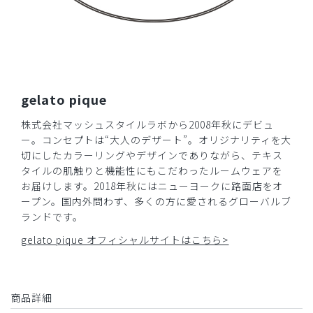
2026-03-02
れすか様
購入確認済み
年齢:
40代
身長:
171-175cm
体重:
71-75kg
動きやすく軽い
gelato pique
更新中のため丈が心配でしたが、むしろよい感じで椅子にか
けても床に付かなくてよかったです。さりげない柄が可愛く
株式会社マッシュスタイルラボから2008年秋にデビュ
テンション上げて仕事も捗ります！
ー。コンセプトは“大人のデザート”。オリジナリティを大
切にしたカラーリングやデザインでありながら、テキス
商品：
S17ジェラート ピケ&クラシコ 白衣:アーバンシ
タイルの肌触りと機能性にもこだわったルームウェアを
ョートコート/ホワイト×ブルーフラワー/XL
お届けします。2018年秋にはニューヨークに路面店をオ
ープン。国内外問わず、多くの方に愛されるグローバルブ
役に立った
0
ランドです。
gelato pique オフィシャルサイトはこちら>
​1
​2
​3
商品詳細