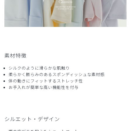
商品：
S17ジェラート ピケ&クラシコ 白衣:アーバンシ
ョートコート/ホワイト×オレンジフラワー/M
役に立った
1
2026-04-16
素材特徴
ぶたくま様
購入確認済み
シルクのように滑らかな肌触り
年齢:
40代
身長:
151-155cm
体重:
45kg以下
柔らかく膨らみのあるスポンディッシュな素材感
体の動きにフィットするストレッチ性
サイズ感
小さめ
大きめ
ストレッチ感
よく伸びる
伸びない
お手入れが簡単な高い機能性を付与
厚さ
とても薄い
厚い
よき
丈短めなのでかがんでもすらないし、袖も短いのでまくらな
くてよいし、使いがってがよい。
シルエット・デザイン
裏地花柄なのもかわいい。
商品：
S17ジェラート ピケ&クラシコ 白衣:アーバンシ