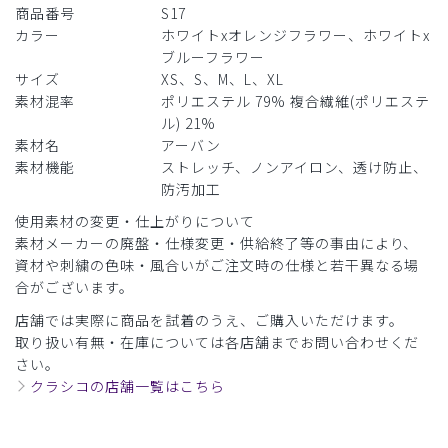
商品番号
S17
カラー
ホワイトxオレンジフラワー、ホワイトx
ブルーフラワー
サイズ
XS、S、M、L、XL
素材混率
ポリエステル 79% 複合繊維(ポリエステ
ル) 21%
素材名
アーバン
素材機能
ストレッチ、ノンアイロン、透け防止、
防汚加工
使用素材の変更・仕上がりについて
素材メーカーの廃盤・仕様変更・供給終了等の事由により、
資材や刺繍の色味・風合いがご注文時の仕様と若干異なる場
合がございます。
店舗では実際に商品を試着のうえ、ご購入いただけます。
取り扱い有無・在庫については各店舗までお問い合わせくだ
さい。
クラシコの店舗一覧はこちら