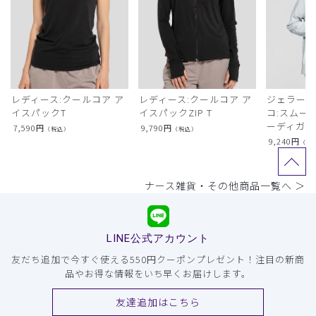
レディース:クールコア ア
レディース:クールコア ア
ジェラート
イスパックT
イスパックZIP T
コ:スムー
ーディガン
7,590
円
9,790
円
（税込）
（税込）
9,240
円
（税
ナース雑貨・その他商品一覧へ ＞
LINE公式アカウント
友だち追加で今すぐ使える550円クーポンプレゼント！注目の新商
品やお得な情報をいち早くお届けします。
友達追加はこちら