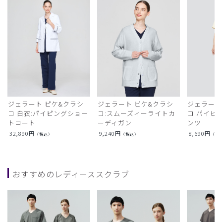
ジェラート ピケ&クラシ
ジェラート ピケ&クラシ
ジェラート
コ 白衣:パイピングショー
コ:スムーズィーライトカ
コ:パイピ
トコート
ーディガン
ンツ
32,890
円
9,240
円
8,690
円
（税込）
（税込）
（税
おすすめのレディーススクラブ