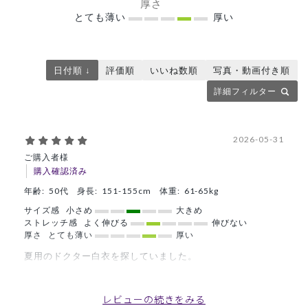
厚さ
とても薄い
厚い
日付順 ↓
評価順
いいね数順
写真・動画付き順
詳細フィルター
2026-05-31
ご購入者様
購入確認済み
年齢:
50代
身長:
151-155cm
体重:
61-65kg
サイズ感
小さめ
大きめ
ストレッチ感
よく伸びる
伸びない
厚さ
とても薄い
厚い
夏用のドクター白衣を探していました。
伸縮性があり、着心地がよく満足です。
プロパーでしたら躊躇していましたが、このお値段ならお値
レビューの続きをみる
段以上です！