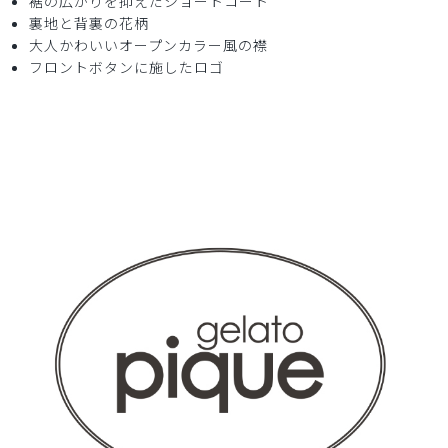
裾の広がりを抑えたショートコート
ョートコート/ホワイト×ブルーフラワー/XS
裏地と背裏の花柄
大人かわいいオープンカラー風の襟
フロントボタンに施したロゴ
役に立った
0
2026-03-02
ご購入者様
購入確認済み
年齢:
40代
身長:
151-155cm
体重:
45kg以下
良い生地でした。また注文したいと思います。
商品：
S17ジェラート ピケ&クラシコ 白衣:アーバンシ
ョートコート/ホワイト×ブルーフラワー/S
役に立った
1