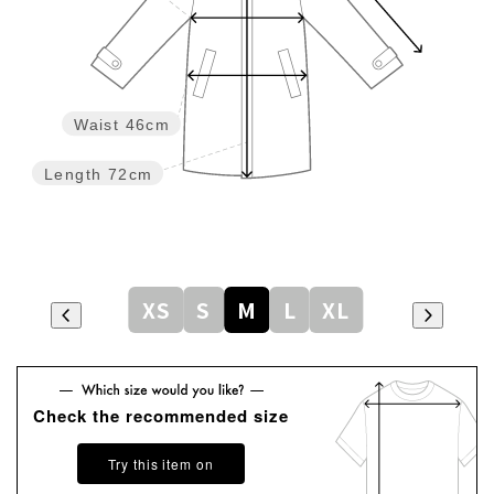
Waist
46cm
Length
72cm
XS
S
M
L
XL
Check the recommended size
Try this item on