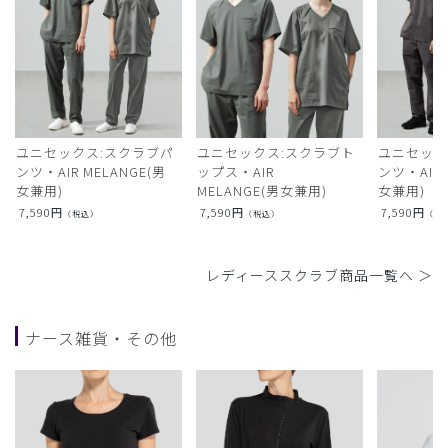
ユニセックス:スクラブパ
ユニセックス:スクラブト
ユニセック
ンツ・AIR MELANGE(男
ップス・AIR
ンツ・AIR L
女兼用)
MELANGE(男女兼用)
女兼用)
7,590
円
7,590
円
7,590
円
（税込）
（税込）
（税
レディーススクラブ商品一覧へ ＞
ナース雑貨・その他