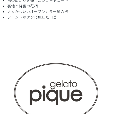
裾の広がりを抑えたショートコート
ョートコート/ホワイト×ブルーフラワー/XS
裏地と背裏の花柄
大人かわいいオープンカラー風の襟
フロントボタンに施したロゴ
役に立った
0
2026-03-02
ご購入者様
購入確認済み
年齢:
40代
身長:
151-155cm
体重:
45kg以下
良い生地でした。また注文したいと思います。
商品：
S17ジェラート ピケ&クラシコ 白衣:アーバンシ
ョートコート/ホワイト×ブルーフラワー/S
役に立った
1