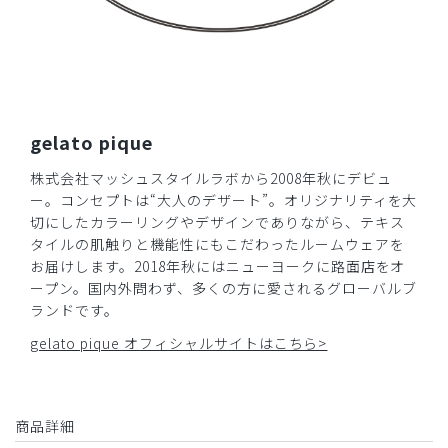
2026-03-02
れすか様
購入確認済み
年齢:
40代
身長:
171-175cm
体重:
71-75kg
動きやすく軽い
gelato pique
更新中のため丈が心配でしたが、むしろよい感じで椅子にか
けても床に付かなくてよかったです。さりげない柄が可愛く
株式会社マッシュスタイルラボから2008年秋にデビュ
テンション上げて仕事も捗ります！
ー。コンセプトは“大人のデザート”。オリジナリティを大
切にしたカラーリングやデザインでありながら、テキス
商品：
S17ジェラート ピケ&クラシコ 白衣:アーバンシ
タイルの肌触りと機能性にもこだわったルームウェアを
ョートコート/ホワイト×ブルーフラワー/XL
お届けします。2018年秋にはニューヨークに路面店をオ
ープン。国内外問わず、多くの方に愛されるグローバルブ
役に立った
0
ランドです。
gelato pique オフィシャルサイトはこちら>
​1
​2
​3
商品詳細