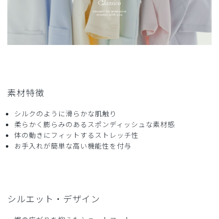
商品：
S17ジェラート ピケ&クラシコ 白衣:アーバンシ
ョートコート/ホワイト×オレンジフラワー/M
役に立った
1
2026-04-16
素材特徴
ぶたくま様
購入確認済み
シルクのように滑らかな肌触り
年齢:
40代
身長:
151-155cm
体重:
45kg以下
柔らかく膨らみのあるスポンディッシュな素材感
体の動きにフィットするストレッチ性
サイズ感
小さめ
大きめ
ストレッチ感
よく伸びる
伸びない
お手入れが簡単な高い機能性を付与
厚さ
とても薄い
厚い
よき
丈短めなのでかがんでもすらないし、袖も短いのでまくらな
くてよいし、使いがってがよい。
シルエット・デザイン
裏地花柄なのもかわいい。
商品：
S17ジェラート ピケ&クラシコ 白衣:アーバンシ