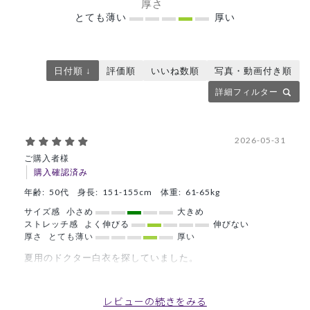
厚さ
とても薄い
厚い
日付順 ↓
評価順
いいね数順
写真・動画付き順
詳細フィルター
2026-05-31
ご購入者様
購入確認済み
年齢:
50代
身長:
151-155cm
体重:
61-65kg
サイズ感
小さめ
大きめ
ストレッチ感
よく伸びる
伸びない
厚さ
とても薄い
厚い
夏用のドクター白衣を探していました。
伸縮性があり、着心地がよく満足です。
プロパーでしたら躊躇していましたが、このお値段ならお値
レビューの続きをみる
段以上です！