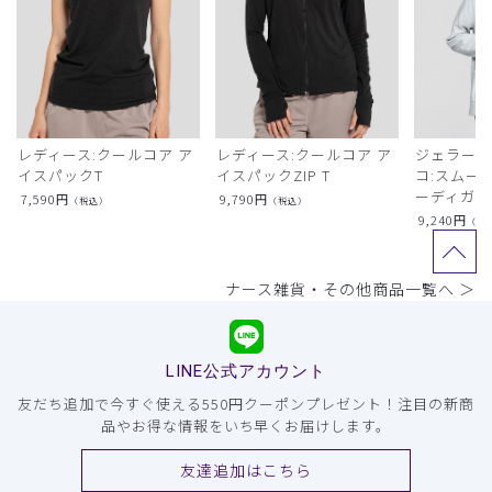
レディース:クールコア ア
レディース:クールコア ア
ジェラート
イスパックT
イスパックZIP T
コ:スムー
ーディガン
7,590
円
9,790
円
（税込）
（税込）
9,240
円
（税
ナース雑貨・その他商品一覧へ ＞
LINE公式アカウント
友だち追加で今すぐ使える550円クーポンプレゼント！注目の新商
品やお得な情報をいち早くお届けします。
友達追加はこちら