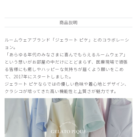
商品：
S17ジェラート ピケ&クラシコ 白衣:アーバンシ
ョートコート/ホワイト×オレンジフラワー/M
商品説明
役に立った
0
ルームウェアブランド「ジェラート ピケ」とのコラボレーシ
ョン。
「あらゆる年代のみなさまに喜んでもらえるルームウェア」
2026-04-25
という想いがお部屋の中だけにとどまらず、医療現場で頑張
nao様
る皆様にも癒しやハッピーな気持ちが届くよう願いをこめ
購入確認済み
て、2017年にスタートしました。
年齢:
40代
身長:
156-160cm
体重:
56-60kg
ジェラート ピケならではの優しい色味や着心地とデザイン、
サイズ感
小さめ
大きめ
クラシコが培ってきた高い機能性と上質さが魅力です。
ストレッチ感
よく伸びる
伸びない
厚さ
とても薄い
厚い
ジェラピケコラボ
スクラブの上から着用してますが、シワになりにくく着心地
良いです。形はおしりの下あたりまで隠れるので腰回り気に
しなくて良いです。色も優しい色合いで気に入ってます。