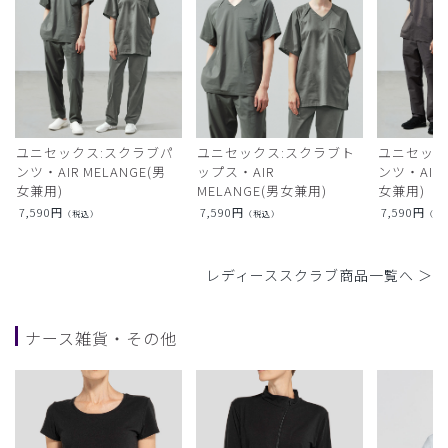
ユニセックス:スクラブパ
ユニセックス:スクラブト
ユニセック
ンツ・AIR MELANGE(男
ップス・AIR
ンツ・AIR L
女兼用)
MELANGE(男女兼用)
女兼用)
7,590
円
7,590
円
7,590
円
（税込）
（税込）
（税
レディーススクラブ商品一覧へ ＞
ナース雑貨・その他