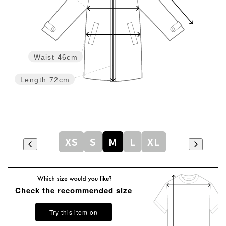
Waist
46cm
Length
72cm
XS
S
M
L
XL
Check the recommended size
Try this item on