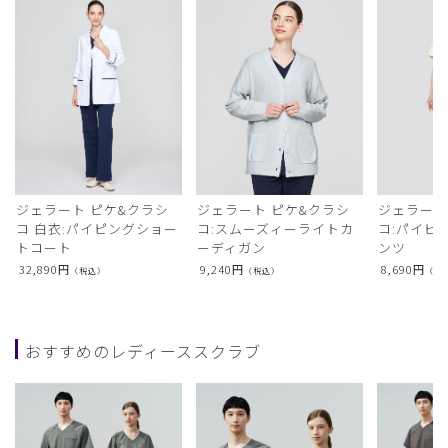
ジェラート ピケ&クラシ
ジェラート ピケ&クラシ
ジェラート
コ 白衣:パイピングショー
コ:スムーズィーライトカ
コ:パイピ
トコート
ーディガン
ンツ
32,890
円
9,240
円
8,690
円
（税込）
（税込）
（税
おすすめのレディーススクラブ