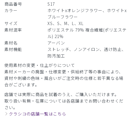
商品番号
S17
カラー
ホワイトxオレンジフラワー、ホワイトx
ブルーフラワー
サイズ
XS、S、M、L、XL
素材混率
ポリエステル 79% 複合繊維(ポリエステ
ル) 21%
素材名
アーバン
素材機能
ストレッチ、ノンアイロン、透け防止、
防汚加工
使用素材の変更・仕上がりについて
素材メーカーの廃盤・仕様変更・供給終了等の事由により、
資材や刺繍の色味・風合いがご注文時の仕様と若干異なる場
合がございます。
店舗では実際に商品を試着のうえ、ご購入いただけます。
取り扱い有無・在庫については各店舗までお問い合わせくだ
さい。
クラシコの店舗一覧はこちら