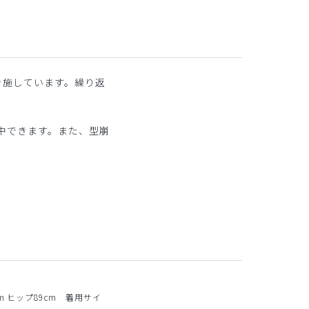
を施しています。繰り返
中できます。また、型崩
cm ヒップ89cm 着用サイ