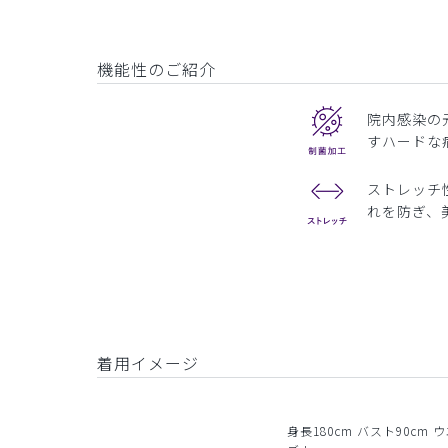
機能性のご紹介
院内感染の
すハードな
ストレッチ
れを防ぎ、
着用イメージ
身長180cm バスト90cm 