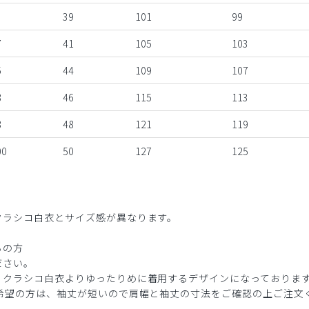
3
39
101
99
7
41
105
103
5
44
109
107
8
46
115
113
8
48
121
119
00
50
127
125
クラシコ白衣とサイズ感が異なります。
ちの方
ださい。
、クラシコ白衣よりゆったりめに着用するデザインになっておりま
ご希望の方は、袖丈が短いので肩幅と袖丈の寸法をご確認の上ご注文