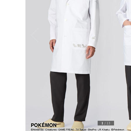
1
/
13