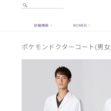
詳細検索
WOMEN
ポケモンドクターコート(男女