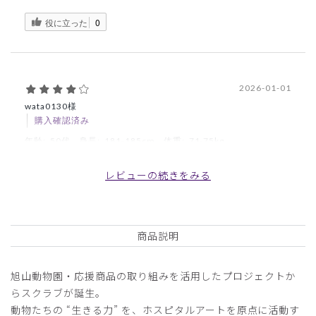
役に立った
0
2026-01-01
wata0130様
購入確認済み
年齢:
50代
身長:
181-185cm
体重:
71-75kg
気に入りました
レビューの続きをみる
デザイン最高です。ズボン紐が滑りやすい素材なので次回は
材質変えて頂ければ嬉しいです
商品説明
旭山動物園・応援商品の取り組みを活用したプロジェクトか
らスクラブが誕生。
商品：
R70Scrub Canvas Club:WONDER ART 旭山動
物園スクラブパンツ(男女兼用)/グリーン/L
動物たちの “生きる力” を、ホスピタルアートを原点に活動す