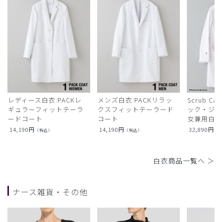
レディース白衣:PACKレ
メンズ白衣:PACKリラッ
Scrub Ca
ギュラーフィットテーラ
クスフィットテーラード
ック・ジャ
ードコート
コート
女兼用白衣
14,190
円
14,190
円
32,890
円
（税込）
（税込）
（
白衣商品一覧へ ＞
ナース雑貨・その他