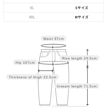
XL
Sサイズ
XXL
Mサイズ
Waist
87cm
Rise length
29.5cm
Hip
107cm
Thickness of thigh
32.5cm
Inseam length
71.5cm