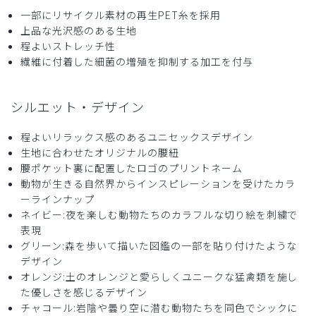
一部にリサイクル素材の再生PET糸を採用
上品な光沢感のある生地
程よいストレッチ性
繊維に付着した細菌の増殖を抑制する加工を付与
シルエット・デザイン
程よいリラックス感のあるユニセックスデザイン
生地に合わせたオリジナルの腰紐
腰ポケット裏に配置したロゴのプリントネーム
動物が生きる自然界からインスピレーションを受けたカラ
ーラインナップ
ネイビー:夜を楽しむ動物たちのカラフルな切り絵を刺繍で
表現
グリーン:森を歩いて描いた図鑑の一部を貼り付けたような
デザイン
オレンジ:土のオレンジと愛らしくユニークな猛禽類を施し
た優しさを感じるデザイン
チャコール:岩陰や曇り空に潜む動物たちを同色でシックに