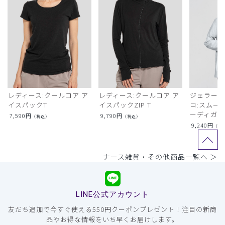
レディース:クールコア ア
レディース:クールコア ア
ジェラート
イスパックT
イスパックZIP T
コ:スムー
ーディガン
7,590
円
9,790
円
（税込）
（税込）
9,240
円
（税
ナース雑貨・その他商品一覧へ ＞
LINE公式アカウント
友だち追加で今すぐ使える550円クーポンプレゼント！注目の新商
品やお得な情報をいち早くお届けします。