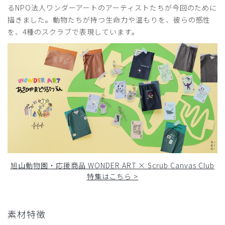
るNPO法人ワンダーアートのアーティストたちが今回のために
役に立った
0
描きました。動物たちが持つ生命力や温もりを、彼らの感性
を、4種のスクラブで表現しています。
2025-08-14
ご購入者様
購入確認済み
年齢:
60代
身長:
161-165cm
体重:
51-55kg
旭山動物園スクラブ
生地がしっかりしていて雨具かと思った程でしたが、フクロ
ウの刺繍が可愛くて購入して良かったです。動きもストレッ
チが効いて文句ありません。長持ちしそうで色違いも検討
旭山動物園・応援商品 WONDER ART × Scrub Canvas Club
中！
特集はこちら >
商品：
R70Scrub Canvas Club:WONDER ART 旭山動
物園スクラブパンツ(男女兼用)/オレンジ/S
素材特徴
役に立った
1