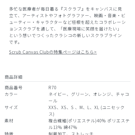
多忙な医療者が毎日着る『スクラブ』をキャンバスに見
立て、アーティストやフォトグラファー、映画・音楽・ビ
ューティー・キャラクターなど垣根を超えたコラボレーシ
ョンスクラブを通して、「医療現場に笑顔を届けたい」
という想いでつくったクラシコの新しいスクラブライン
です。
Scrub Canvas Clubの特集ページはこちら>
商品詳細
商品番号
R70
カラー
ネイビー、グリーン、オレンジ、チャコ
ール
サイズ
XXS、XS、S 、M、L、XL (ユニセック
ス)
素材
複合繊維(ポリエステル)40% ポリエステ
ル13% 綿47%
特徴
制菌加工、ストレッチ