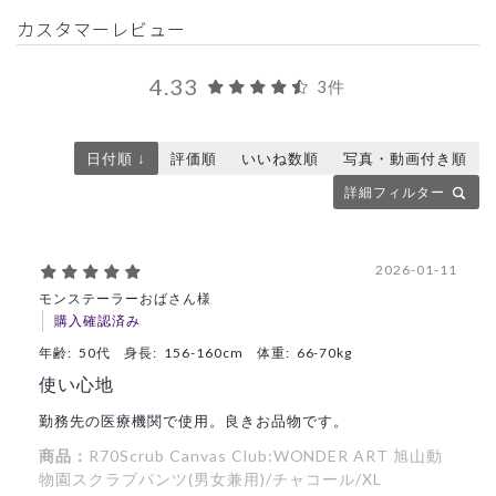
カスタマーレビュー
4.33
3件
日付順 ↓
評価順
いいね数順
写真・動画付き順
詳細フィルター
2026-01-11
モンステーラーおばさん様
購入確認済み
年齢:
50代
身長:
156-160cm
体重:
66-70kg
使い心地
勤務先の医療機関で使用。良きお品物です。
商品：
R70Scrub Canvas Club:WONDER ART 旭山動
物園スクラブパンツ(男女兼用)/チャコール/XL