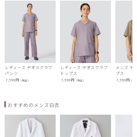
レディース:デオスクラブ
レディース:デオスクラブ
メンズ:デ
パンツ
トップス
プス
7,590
円
7,590
円
7,590
円
（税込）
（税込）
（税
おすすめのメンズ白衣