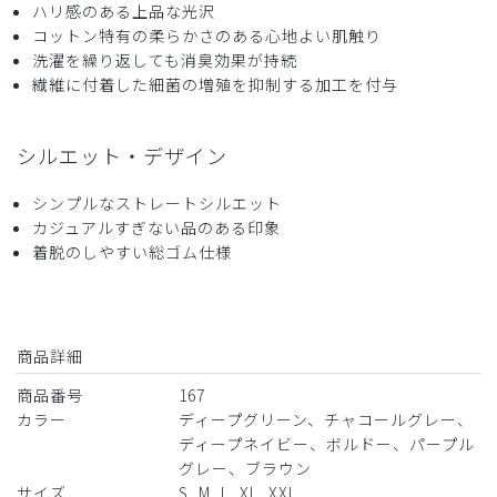
ハリ感のある上品な光沢
2024-04-06
コットン特有の柔らかさのある心地よい肌触り
ms様
洗濯を繰り返しても消臭効果が持続
購入確認済み
繊維に付着した細菌の増殖を抑制する加工を付与
年齢:
20代
身長:
176-180cm
体重:
71-75kg
TシャツはLを着ることもありますが、Mでピッタリでした
シルエット・デザイン
商品：
167メンズ:デオスクラブパンツ/ディープネイビ
ー/M
シンプルなストレートシルエット
カジュアルすぎない品のある印象
役に立った
0
着脱のしやすい総ゴム仕様
2024-02-19
商品詳細
Nat様
購入確認済み
商品番号
167
カラー
ディープグリーン、チャコールグレー、
年齢:
30代
身長:
176-180cm
体重:
61-65kg
ディープネイビー、ボルドー、パープル
大変満足しています。擦り切れたらまた頼もうかと考えま
グレー、ブラウン
す。
サイズ
S, M, L, XL, XXL