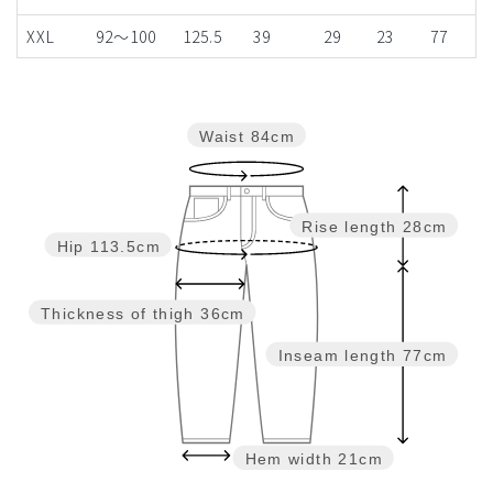
XXL
92～100
125.5
39
29
23
77
Waist
84cm
Rise length
28cm
Hip
113.5cm
Thickness of thigh
36cm
Inseam length
77cm
Hem width
21cm