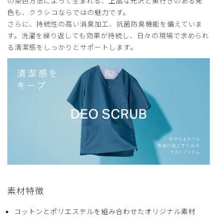
の染色方法によって生まれる、上品な光沢と奥行きのある発
ー/M
色も、クラシコならではの魅力です。
さらに、持続性の高い消臭加工、抗菌防臭機能を備えていま
役に立った
0
す。洗濯を繰り返しても効果が持続し、日々の現場で求められ
る清潔感をしっかりとサポートします。
2025-06-28
kee様
購入確認済み
年齢:
30代
身長:
181-185cm
体重:
71-75kg
毎日使っています。履き心地もとても良いです。
商品：
167メンズ:デオスクラブパンツ/ディープネイビ
ー/XL
役に立った
0
素材特徴
コットンとポリエステルを組み合わせたオリジナル素材