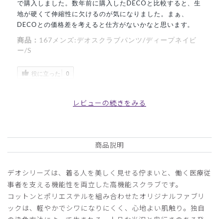
で購入しました。数年前に購入したDECOと比較すると、生
地が硬くて伸縮性に欠けるのが気になりました。まぁ、
DECOとの価格差を考えると仕方がないかなと思います。
商品：
167メンズ:デオスクラブパンツ/ディープネイビ
ー/S
役に立った
0
レビューの続きをみる
2025-10-02
ご購入者様
購入確認済み
商品説明
年齢:
30代
身長:
166-170cm
体重:
66-70kg
消臭対策をメインで購入していますが、履き心地も良く気に
デオシリーズは、着る人を美しく見せる佇まいと、働く医療従
入っています。
事者を支える機能性を両立した高機能スクラブです。
ただ、腰の紐はもう少し太い方が結んだ後に解きやすいかな
コットンとポリエステルを組み合わせたオリジナルファブリ
とは感じます。
ックは、軽やかでシワになりにくく、心地よい肌触り。独自
商品：
167メンズ:デオスクラブパンツ/ディープネイビ