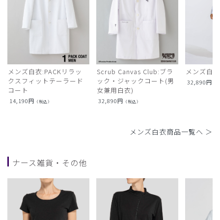
メンズ白衣:PACKリラッ
Scrub Canvas Club:ブラ
メンズ白衣
クスフィットテーラード
ック・ジャックコート(男
32,890
円
（
コート
女兼用白衣)
14,190
円
32,890
円
（税込）
（税込）
メンズ白衣商品一覧へ ＞
ナース雑貨・その他