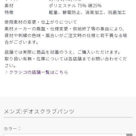
素材
ポリエステル 75% 綿25%
商品：
167メンズ:デオスクラブパンツ/ディープネイビ
特徴
軽量、静電防止、消臭加工、抗菌加工
ー/L
使用素材の変更・仕上がりについて
役に立った
1
素材メーカーの廃盤・仕様変更・供給終了等の事由により、
資材や刺繍の色味・風合いがご注文時の仕様と若干異なる場
合がございます。
​1
​2
​3
店舗では実際に商品を試着のうえ、ご購入いただけます。
取り扱い有無・在庫については各店舗までお問い合わせくだ
さい。
クラシコの店舗一覧はこちら
メンズ:デオスクラブパンツ
カラー：