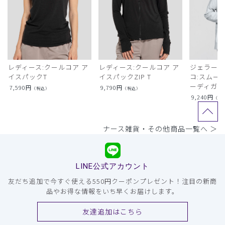
レディース:クールコア ア
レディース:クールコア ア
ジェラート
イスパックT
イスパックZIP T
コ:スムー
ーディガン
7,590
円
9,790
円
（税込）
（税込）
9,240
円
（税
ナース雑貨・その他商品一覧へ ＞
LINE公式アカウント
友だち追加で今すぐ使える550円クーポンプレゼント！注目の新商
品やお得な情報をいち早くお届けします。
友達追加はこちら