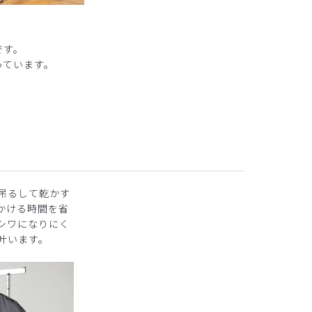
です。
っています。
吊るして乾かす
かける時間を省
シワになりにく
叶います。