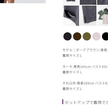
【新色】ダークブラウン
モデル：ダークブラウン:身長180
着用サイズ:L
カーキ:身長184cm バスト80c
着用サイズ:L
それ以外:身長186cm バスト8
着用サイズ:L
セットアップで着用で