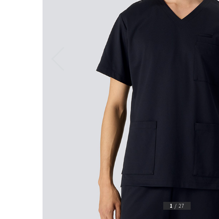
1
/
27