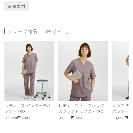
軽量素材
シリーズ商品 「TRO/トロ」
レディース:ピンタックパ
レディース:カーブネック
メンズ:タ
ンツ・TRO
スクラブトップス・TRO
パンツ・T
13,090
円
13,090
円
13,090
円
（税込）
（税込）
（