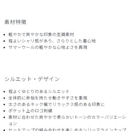
素材特徴
2026-02-25
たまご様
軽やかで爽やかな印象の杢調素材
購入確認済み
程よいシャリ感があり、さらりとした着心地
サマーウールの軽やかな心地よさを再現
年齢:
30代
身長:
171-175cm
体重:
86kg以上
着心地最高😊
薄手ながら、少しストレッチもあって楽に着れます。シルエ
ットが綺麗なのも魅力ですが、しゃがむ、立つをスムーズに
シルエット・デザイン
したい方は、いつとよりワンサイズ上のパンツを選ぶと良い
と思います。
程よくゆとりのあるシルエット
商品：
324メンズ:スクラブトップス・TRO/フォグブル
全体的に余裕を持たせ動きやすさを重視
ー/L
太さのあるネック幅でリラックス感のある印象に
ポケット上のロゴ刺繍
役に立った
1
素材に合わせた爽やかで柔らかいトーンのカラーバリエーシ
ョン
セットアップの組み合わせを楽しめるシリーズラインナップ