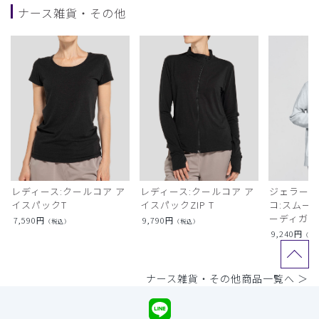
ナース雑貨・その他
レディース:クールコア ア
レディース:クールコア ア
ジェラート
イスパックT
イスパックZIP T
コ:スムー
ーディガン
7,590
円
9,790
円
（税込）
（税込）
9,240
円
（税
ナース雑貨・その他商品一覧へ ＞