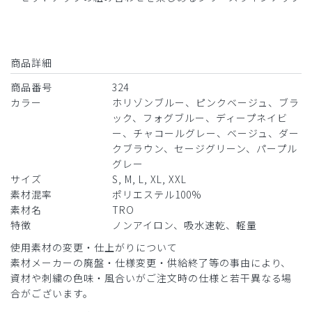
2026-01-23
ご購入者様
購入確認済み
商品詳細
年齢:
40代
身長:
171-175cm
体重:
81-85kg
商品番号
324
前から気に入ってるタイプです。また購入したいと思いま
カラー
ホリゾンブルー、ピンクベージュ、ブラ
す。
ック、フォグブルー、ディープネイビ
ー、チャコールグレー、ベージュ、ダー
商品：
324メンズ:スクラブトップス・TRO/ライトブル
クブラウン、セージグリーン、パープル
ー/XL
グレー
サイズ
S, M, L, XL, XXL
役に立った
0
素材混率
ポリエステル100%
素材名
TRO
特徴
ノンアイロン、吸水速乾、軽量
2025-10-25
使用素材の変更・仕上がりについて
素材メーカーの廃盤・仕様変更・供給終了等の事由により、
りぃり様
資材や刺繍の色味・風合いがご注文時の仕様と若干異なる場
購入確認済み
合がございます。
年齢:
30代
身長:
166-170cm
体重:
71-75kg