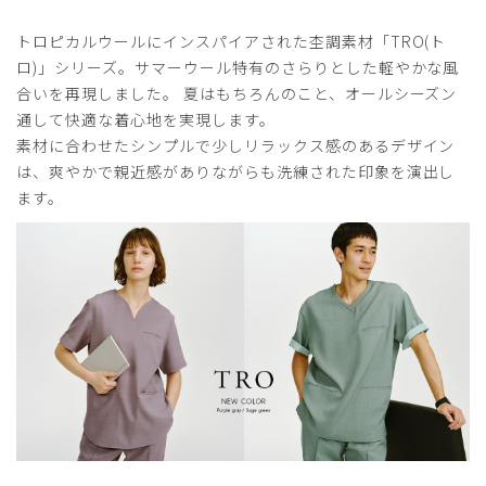
2026-07-04
トロピカルウールにインスパイアされた杢調素材「TRO(ト
服好き歯科医師様
ロ)」シリーズ。サマーウール特有のさらりとした軽やかな風
購入確認済み
合いを再現しました。 夏はもちろんのこと、オールシーズン
年齢:
40代
身長:
171-175cm
体重:
71-75kg
通して快適な着心地を実現します。
素材に合わせたシンプルで少しリラックス感のあるデザイン
サイズ感
小さめ
大きめ
ストレッチ感
よく伸びる
伸びない
は、爽やかで親近感がありながらも洗練された印象を演出し
厚さ
とても薄い
厚い
ます。
プレゼントで
色味が特に◎でした！パンツも追加購入検討してます。
クラシコはストレッチきいたモデルもその他モデルも所持し
ていますが、こちらのモデルは割とバランス良い（細すぎ
ず、ゆったり過ぎず）形でした。色味と素材感は他には無い
上手さで作られている分、首元の開きも袖の長さも良い意味
で中庸で着やすかった。
商品：
324メンズ:スクラブトップス・TRO/フォグブル
ー/L
役に立った
0