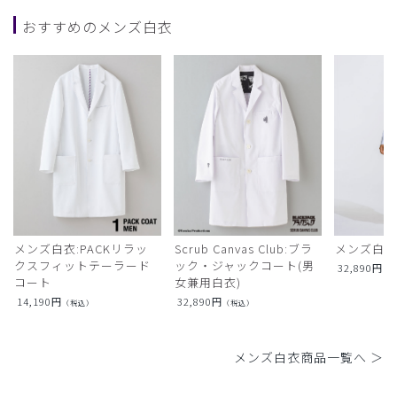
おすすめのメンズ白衣
メンズ白衣:PACKリラッ
Scrub Canvas Club:ブラ
メンズ白衣
クスフィットテーラード
ック・ジャックコート(男
32,890
円
（
コート
女兼用白衣)
14,190
円
32,890
円
（税込）
（税込）
メンズ白衣商品一覧へ ＞