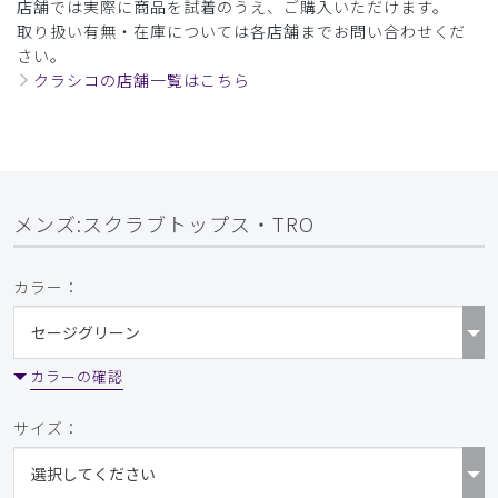
店舗では実際に商品を試着のうえ、ご購入いただけます。
お直しまで完璧でした。アイロン要らずの素敵な商品です
取り扱い有無・在庫については各店舗までお問い合わせくだ
商品：
324メンズ:スクラブトップス・TRO/チャコール
さい。
グレー/L
クラシコの店舗一覧はこちら
役に立った
0
メンズ:スクラブトップス・TRO
2025-10-23
ご購入者様
購入確認済み
カラー：
年齢:
30代
身長:
171-175cm
体重:
71-75kg
程よいストレッチもあり、動きやすくとても良いです。
カラーの確認
商品：
324メンズ:スクラブトップス・TRO/フォグブル
ー/L
サイズ：
役に立った
0