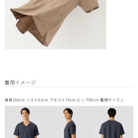
着用イメージ
身長186cm バスト83cm ウエスト70cm ヒップ89cm 着用サイズ:L