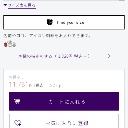
サイズ表を見る
​1
​2
​3
​4
​5
​6
Find your size
​7
​8
​9
名前やロゴ、アイコン刺繍をお入れできます。
刺繍の指定をする（ 1,320円 税込〜 ）
刺繍なし
11,781
円 (税込)
321
pt
カートに入れる