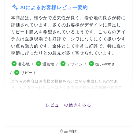
AIによるお客様レビュー要約
本商品は、軽やかで通気性が良く、着心地の良さが特に
評価されています。多くのお客様がデザインに満足し、
リピート購入を希望されているようです。こちらのアイ
テムは医療現場でも好評で、シワになりにくく扱いやす
い点も魅力的です。全体として非常に好評で、特に夏の
季節にぴったりとの意見が多く寄せられています。
着心地
通気性
デザイン
扱いやすさ
リピート
こちらの内容はお客様の投稿をもとにAIが生成したものであ
り、カスタマーレビューはあくまでお客様個人の感想や意見で
す。本サイトの公式な見解を示すものではありません。
レビューの続きをみる
日付順 ↓
評価順
いいね数順
写真・動画付き順
詳細フィルター
商品説明