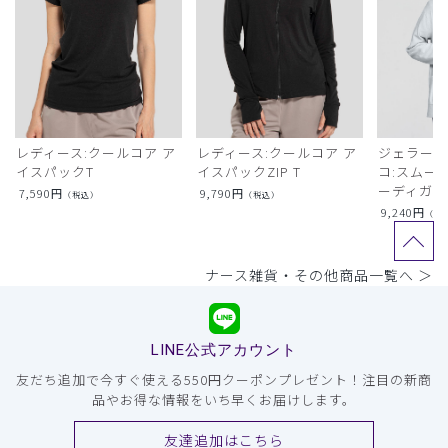
レディース:クールコア ア
レディース:クールコア ア
ジェラート
イスパックT
イスパックZIP T
コ:スムー
ーディガン
7,590
円
9,790
円
（税込）
（税込）
9,240
円
（税
ナース雑貨・その他商品一覧へ ＞
LINE公式アカウント
友だち追加で今すぐ使える550円クーポンプレゼント！注目の新商
品やお得な情報をいち早くお届けします。
友達追加はこちら