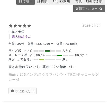
日付順 ↓
評価順
いいね数順
写真・動画付き順
詳細フィルター
2026-04-04
ご購入者様
購入確認済み
年齢:
30代
身長:
166-170cm
体重:
76-80kg
サイズ感
小さめ
大きめ
ストレッチ感
よく伸びる
伸びない
厚さ
とても薄い
厚い
履き心地は良いです。蒸れにくい印象です。
商品：
325メンズ:スクラブパンツ・TRO/チャコールグ
レー/S
役に立った
0