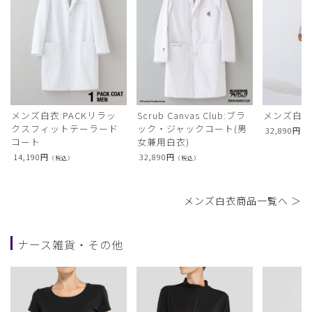
メンズ白衣:PACKリラッ
Scrub Canvas Club:ブラ
メンズ白衣
クスフィットテーラード
ック・ジャックコート(男
32,890
円
（
コート
女兼用白衣)
14,190
円
32,890
円
（税込）
（税込）
メンズ白衣商品一覧へ ＞
ナース雑貨・その他