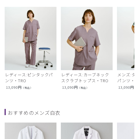
レディース:ピンタックパ
レディース:カーブネック
メンズ:タ
ンツ・TRO
スクラブトップス・TRO
パンツ・T
13,090
円
13,090
円
13,090
円
（税込）
（税込）
（
おすすめのメンズ白衣