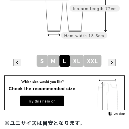
Inseam length
77cm
Hem width
18.5cm
S
M
L
XL
XXL
Check the recommended size
Try this item on
※ユニサイズは目安となります。