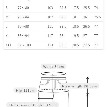
S
72～80
103
31.5
17.5
25.5
74
M
76～84
107
32.5
18
26
75.5
L
80～88
111
33.5
18.5
26.5
77
XL
86～94
117
35
19.5
27
77
XXL
92～100
123
36.5
20.5
27.5
77
Waist
84cm
Rise length
26.5cm
Hip
111cm
Thickness of thigh
33.5cm