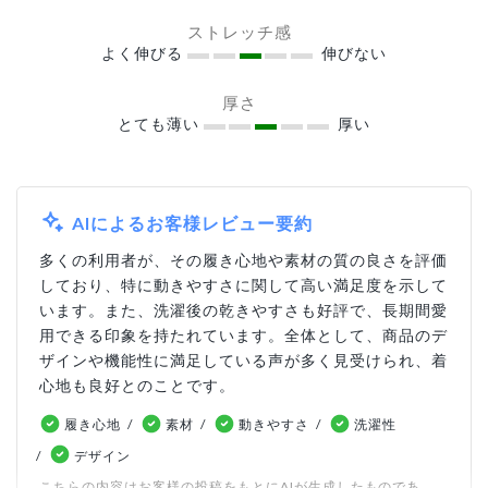
ストレッチ感
よく伸びる
伸びない
厚さ
とても薄い
厚い
AIによるお客様レビュー要約
多くの利用者が、その履き心地や素材の質の良さを評価
しており、特に動きやすさに関して高い満足度を示して
います。また、洗濯後の乾きやすさも好評で、長期間愛
用できる印象を持たれています。全体として、商品のデ
ザインや機能性に満足している声が多く見受けられ、着
心地も良好とのことです。
履き心地
素材
動きやすさ
洗濯性
デザイン
こちらの内容はお客様の投稿をもとにAIが生成したものであ