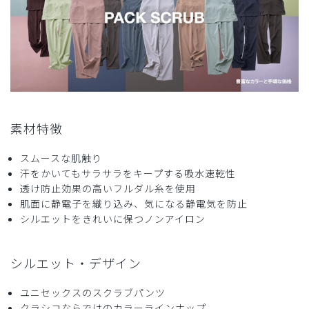
商品：
346PACKスクラブパンツ(男女兼用)/ブルーグレ
ー/L
役に立った
0
2026-04-28
素材特徴
ハル様
購入確認済み
スムースな肌触り
汗をかいてもサラサラをキープする吸水速乾性
サイズ感
小さめ
大きめ
透け防止効果の高いフルダル糸を使用
サイズがデカすぎる
肌面に静電子を織り込み、気になる静電気を防止
これまでクラシコでSサイズで何度か注文したことありまし
シルエットをきれいに保つノンアイロン
たが、今回のデカすぎます、特にパンツが。メーカー内で同
じSサイズが種類によって違うのはどうかしてると思いま
シルエット・デザイン
す。返品するのも面倒だし、クラシコに愛想が尽きました。
15年のユーザーでしたが、今はクラシコ以外にもよいメー
ユニセックスのスクラブパンツ
カーがたくさんあるので、もうクラシコで注文することはな
クラシコならではのカラーラインナップ
いと思います。