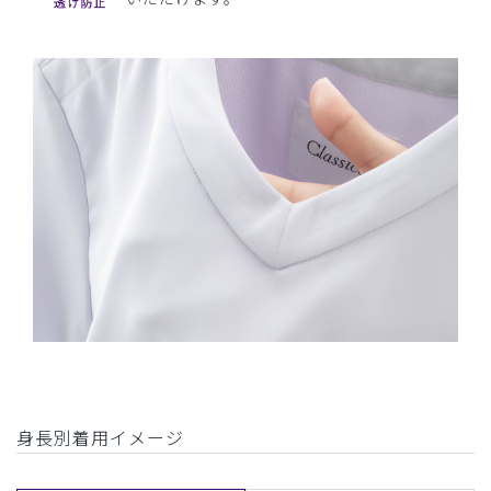
身長別着用イメージ