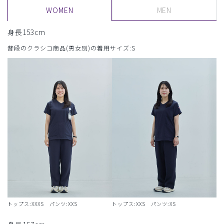
WOMEN
MEN
身長153cm
普段のクラシコ商品(男女別)の着用サイズ:S
トップス:XXXS パンツ:XXS
トップス:XXS パンツ:XS