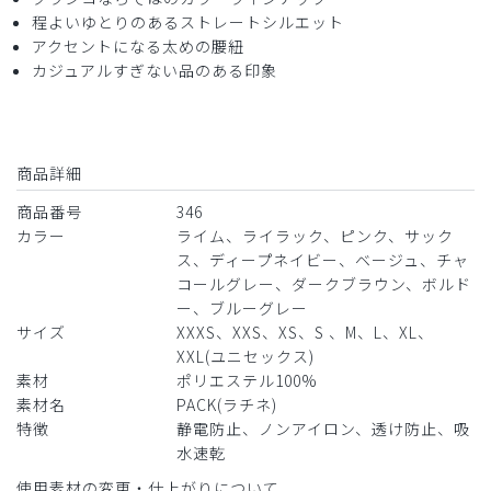
程よいゆとりのあるストレートシルエット
商品：
346PACKスクラブパンツ(男女兼用)/ディープネ
アクセントになる太めの腰紐
イビー/S
カジュアルすぎない品のある印象
役に立った
1
商品詳細
2026-04-25
商品番号
346
カラー
ライム、ライラック、ピンク、サック
ご購入者様
ス、ディープネイビー、ベージュ、チャ
購入確認済み
コールグレー、ダークブラウン、ボルド
年齢:
40代
身長:
156-160cm
体重:
56-60kg
ー、ブルーグレー
サイズ感
小さめ
大きめ
サイズ
XXXS、XXS、XS、S 、M、L、XL、
ストレッチ感
よく伸びる
伸びない
XXL(ユニセックス)
厚さ
とても薄い
厚い
素材
ポリエステル100%
シルエットと素材感がいい
素材名
PACK(ラチネ)
肌が弱くても大丈夫なスクラブパンツ
特徴
静電防止、ノンアイロン、透け防止、吸
水速乾
商品：
346PACKスクラブパンツ(男女兼用)/ディープネ
イビー/XS
使用素材の変更・仕上がりについて