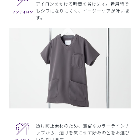
アイロンをかける時間を省けます。着用時で
もシワになりにくく、イージーケアが叶いま
す。
透け防止素材のため、豊富なカラーラインナ
ップから、透けを気にせず好みの色をお選び
いただけます。