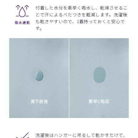
付着した水分を素早く吸水し、乾燥させるこ
とで汗によるべたつきを軽減します。洗濯後
も乾きやすいので、1着持っておくと安心で
す。
洗濯後はハンガーに吊るして乾かすだけで、