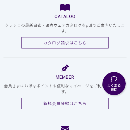
CATALOG
クラシコの最新白衣・医療ウェアカタログをpdfでご案内いたしま
す。
カタログ請求はこちら
MEMBER
よくある
会員さまはお得なポイントや便利なマイページをご利用いただけま
質問
す。
新規会員登録はこちら