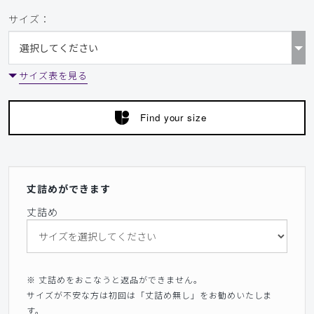
サイズ：
2026-03-09
ご購入者様
購入確認済み
年齢:
40代
身長:
171-175cm
体重:
66-70kg
サイズ表を見る
大きすぎた
他のパンツと同じ感覚で購入したら大きすぎました。サイズ
Find your size
の目安はSと提示されましたが、小さくて失敗したこともあ
り、いまいち信じられませんでした。試着できなきい環境に
いる者としては、同じメーカー内ではシリーズが違っても同
じサイズ感で作ってもらえるとありがたがたいです。
丈詰めができます
商品：
346PACKスクラブパンツ(男女兼用)/ダークブラ
丈詰め
ウン/M
役に立った
0
※ 丈詰めをおこなうと返品ができません。
サイズが不安な方は初回は「丈詰め無し」をお勧めいたしま
​1
​2
​3
​4
​5
​6
す。