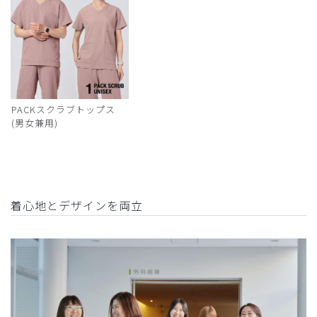
PACKスクラブトップス
(男女兼用)
着心地とデザインを両立