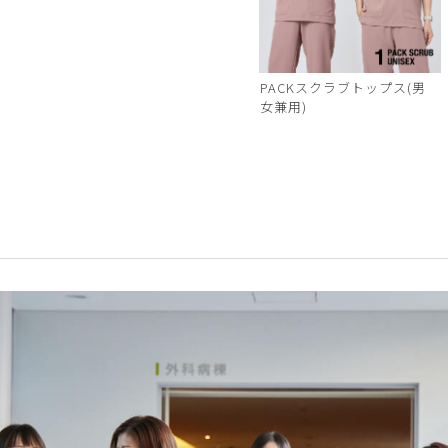
PACKスクラブトップス(男
女兼用)