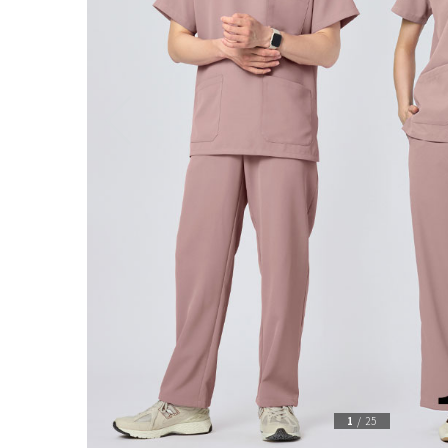
1
/
25