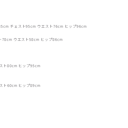
メンズ:サイド
5cm チェスト95cm ウエスト76cm ヒップ96cm
78cm ウエスト58cm ヒップ86cm
スト80cm ヒップ95cm
スト60cm ヒップ89cm