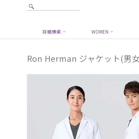
詳細検索
WOMEN
Ron Herman ジャケット(