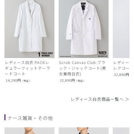
レディース白衣:PACKレ
Scrub Canvas Club:ブラ
レディース
ギュラーフィットテーラ
ック・ジャックコート(男
レアコー
ードコート
女兼用白衣)
32,890
円
（
14,190
円
32,890
円
（税込）
（税込）
レディース白衣商品一覧へ ＞
ナース雑貨・その他