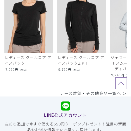
レディース:クールコア ア
レディース:クールコア ア
ジェラート
イスパックT
イスパックZIP T
コ:スムー
ーディガン
7,590
円
9,790
円
（税込）
（税込）
9,240
円
（税
ナース雑貨・その他商品一覧へ ＞
LINE公式アカウント
友だち追加で今すぐ使える550円クーポンプレゼント！注目の新商
品やお得な情報をいち早くお届けします。