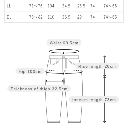
LL
71～76
104
34.5
28.5
74
74〜65
EL
76～82
110
36.5
29
74
74〜65
Waist
69.5cm
Rise length
28cm
Hip
100cm
Thickness of thigh
32.5cm
Inseam length
73cm