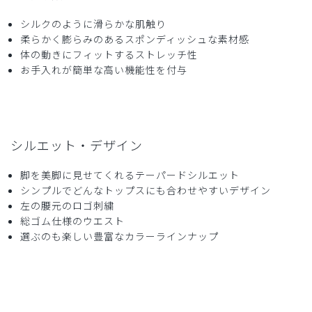
サイズ感
小さめ
大きめ
ストレッチ感
よく伸びる
伸びない
シルクのように滑らかな肌触り
厚さ
とても薄い
厚い
柔らかく膨らみのあるスポンディッシュな素材感
他の色と着た感じが違うというかかため生地だと思いまし
体の動きにフィットするストレッチ性
た。
お手入れが簡単な高い機能性を付与
商品：
609ジェラート ピケ&クラシコ:スクラブテーパー
ドパンツ/チャコールグレー/EL
役に立った
0
シルエット・デザイン
脚を美脚に見せてくれるテーパードシルエット
シンプルでどんなトップスにも合わせやすいデザイン
2026-04-12
左の腰元のロゴ刺繍
総ゴム仕様のウエスト
ご購入者様
購入確認済み
選ぶのも楽しい豊富なカラーラインナップ
年齢:
50代
身長:
156-160cm
体重:
45kg以下
サイズ感
小さめ
大きめ
ストレッチ感
よく伸びる
伸びない
厚さ
とても薄い
厚い