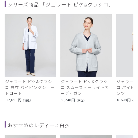
シリーズ商品 「ジェラート ピケ&クラシコ」
ジェラート ピケ&クラシ
ジェラート ピケ&クラシ
ジェラート
コ 白衣:パイピングショー
コ:スムーズィーライトカ
コ:パイピ
トコート
ーディガン
ンツ
32,890
円
9,240
円
8,690
円
（税込）
（税込）
（税
おすすめのレディース白衣