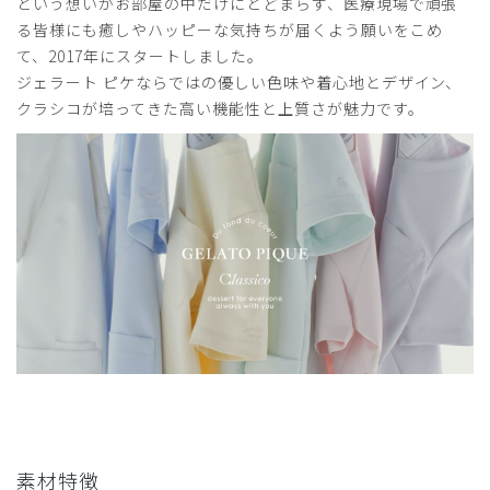
という想いがお部屋の中だけにとどまらず、医療現場で頑張
購入確認済み
る皆様にも癒しやハッピーな気持ちが届くよう願いをこめ
年齢:
50代
身長:
156-160cm
体重:
61-65kg
て、2017年にスタートしました。
サイズ感
小さめ
大きめ
ジェラート ピケならではの優しい色味や着心地とデザイン、
ストレッチ感
よく伸びる
伸びない
クラシコが培ってきた高い機能性と上質さが魅力です。
厚さ
とても薄い
厚い
とにかく動きやすい。身体の動きについてきてくれます。仕
事の効率がアップ⤴️してます。
商品：
609ジェラート ピケ&クラシコ:スクラブテーパー
ドパンツ/バーガンディー/LL
役に立った
0
2026-04-25
ご購入者様
購入確認済み
年齢:
50代
身長:
150cm以下
体重:
71-75kg
素材特徴