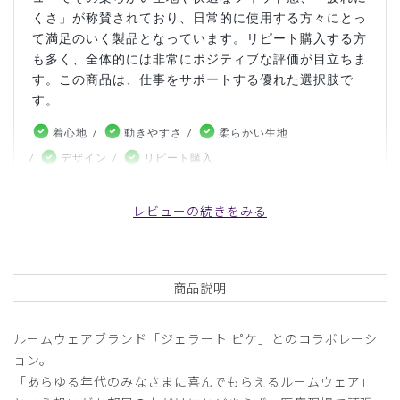
くさ」が称賛されており、日常的に使用する方々にとっ
て満足のいく製品となっています。リピート購入する方
も多く、全体的には非常にポジティブな評価が目立ちま
す。この商品は、仕事をサポートする優れた選択肢で
す。
着心地
動きやすさ
柔らかい生地
デザイン
リピート購入
こちらの内容はお客様の投稿をもとにAIが生成したものであ
り、カスタマーレビューはあくまでお客様個人の感想や意見で
レビューの続きをみる
す。本サイトの公式な見解を示すものではありません。
日付順 ↓
評価順
いいね数順
写真・動画付き順
商品説明
詳細フィルター
ルームウェアブランド「ジェラート ピケ」とのコラボレーシ
ョン。
2026-05-14
「あらゆる年代のみなさまに喜んでもらえるルームウェア」
ちょこん様