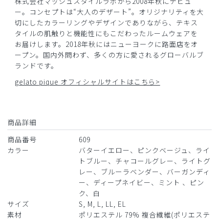
株式会社マッシュスタイルラボから2008年秋にデビュ
ー。コンセプトは“大人のデザート”。オリジナリティを大
切にしたカラーリングやデザインでありながら、テキス
2026-04-07
タイルの肌触りと機能性にもこだわったルームウェアを
FOO様
お届けします。2018年秋にはニューヨークに路面店をオ
購入確認済み
ープン。国内外問わず、多くの方に愛されるグローバルブ
年齢:
40代
身長:
161-165cm
体重:
46-50kg
ランドです。
サイズ感
小さめ
大きめ
gelato pique オフィシャルサイトはこちら>
ストレッチ感
よく伸びる
伸びない
厚さ
とても薄い
厚い
伸縮性があって、軽い
セットアップで着用のために購入しました。
商品詳細
商品番号
609
伸縮性と素材の軽さが脱ぎ着の時にとても快適で気に入って
カラー
バターイエロー、ピンクベージュ、ライ
います。
トブルー、チャコールグレー、ライトグ
商品：
609ジェラート ピケ&クラシコ:スクラブテーパー
レー、ブルーラベンダー、バーガンディ
ドパンツ/ピンクベージュ/L
ー、ディープネイビー、ミント 、ピン
ク、白
役に立った
0
サイズ
S, M, L, LL, EL
素材
ポリエステル 79% 複合繊維(ポリエステ