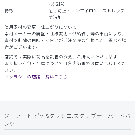
ル) 21%
特徴
透け防止・ノンアイロン・ストレッチ・
​1
​2
​3
​4
​5
​6
防汚加工
使用素材の変更・仕上がりについて
​7
​8
​9
素材メーカーの廃盤・仕様変更・供給終了等の事由により、
資材や刺繍の色味・風合いがご注文時の仕様と若干異なる場
合がございます。
店舗では実際に商品を試着のうえ、ご購入いただけます。
取り扱い有無・在庫については各店舗までお問い合わせくだ
さい。
クラシコの店舗一覧はこちら
ジェラート ピケ&クラシコ:スクラブテーパードパ
ンツ