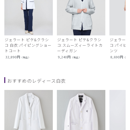
ジェラート ピケ&クラシ
ジェラート ピケ&クラシ
ジェラート
コ 白衣:パイピングショー
コ:スムーズィーライトカ
コ:パイピ
トコート
ーディガン
ンツ
32,890
円
9,240
円
8,690
円
（税込）
（税込）
（税
おすすめのレディース白衣