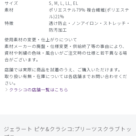
サイズ
S, M, L, LL, EL
商品：
624ジェラート ピケ&クラシコ:プリーツスクラブ
素材
ポリエステル79% 複合繊維(ポリエステ
トップス/バーガンディー/EL
ル)21%
特徴
透け防止・ノンアイロン・ストレッチ・
役に立った
0
防汚加工
使用素材の変更・仕上がりについて
素材メーカーの廃盤・仕様変更・供給終了等の事由により、
​1
​2
​3
​4
​5
​6
資材や刺繍の色味・風合いがご注文時の仕様と若干異なる場
合がございます。
​7
​8
​9
店舗では実際に商品を試着のうえ、ご購入いただけます。
取り扱い有無・在庫については各店舗までお問い合わせくだ
さい。
クラシコの店舗一覧はこちら
ジェラート ピケ&クラシコ:プリーツスクラブトッ