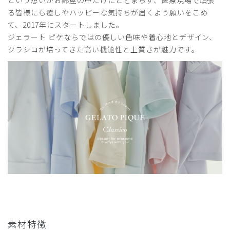
という想いがお部屋の中だけにとどまらず、医療現場で頑張
ご購入者様
る皆様にも癒しやハッピーな気持ちが届くよう願いをこめ
購入確認済み
て、2017年にスタートしました。
年齢:
30代
身長:
161-165cm
体重:
51-55kg
ジェラート ピケならではの優しい色味や着心地とデザイン、
クラシコが培ってきた高い機能性と上質さが魅力です。
とにかくデザインが可愛いです。前開きなので着脱もしやす
いです。ウエスト部分のプリーツのお陰でスタイル良く見え
ます。
商品：
624ジェラート ピケ&クラシコ:プリーツスクラブ
トップス/チャコールグレー/M
役に立った
4
2026-05-21
ご購入者様
購入確認済み
年齢:
40代
身長:
166-170cm
体重:
71-75kg
素材特徴
サイズ感
小さめ
大きめ