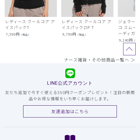
レディース:クールコア ア
レディース:クールコア ア
ジェラート
イスパックT
イスパックZIP T
コ:スムー
ーディガン
7,590
円
9,790
円
（税込）
（税込）
9,240
円
（税
ナース雑貨・その他商品一覧へ ＞
LINE公式アカウント
友だち追加で今すぐ使える550円クーポンプレゼント！注目の新商
品やお得な情報をいち早くお届けします。
友達追加はこちら