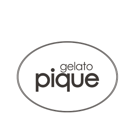
シルエットがキレイ
色もキレイで、ゆったりとしたデザインも安心して着られま
す！ピンクとリピートしました！
商品：
624ジェラート ピケ&クラシコ:プリーツスクラブ
トップス/ブルーラベンダー×ホワイト/L
役に立った
0
2026-04-15
さち様
購入確認済み
年齢:
30代
身長:
156-160cm
体重:
81-85kg
サイズ感
小さめ
大きめ
ストレッチ感
よく伸びる
伸びない
厚さ
とても薄い
厚い
少し胸周りが