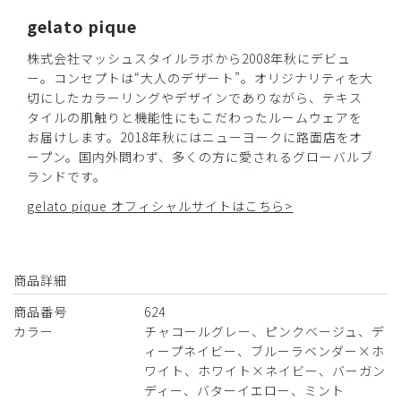
少し胸あたりがきつめかな？と思いましたが、私の体型のせ
gelato pique
いなので、ダイエット頑張ります。
色は好みの色で嬉しいです。
株式会社マッシュスタイルラボから2008年秋にデビュ
商品：
624ジェラート ピケ&クラシコ:プリーツスクラブ
ー。コンセプトは“大人のデザート”。オリジナリティを大
トップス/バーガンディー/EL
切にしたカラーリングやデザインでありながら、テキス
タイルの肌触りと機能性にもこだわったルームウェアを
役に立った
0
お届けします。2018年秋にはニューヨークに路面店をオ
ープン。国内外問わず、多くの方に愛されるグローバルブ
ランドです。
gelato pique オフィシャルサイトはこちら>
2026-04-15
ご購入者様
購入確認済み
商品詳細
年齢:
50代
身長:
156-160cm
体重:
71-75kg
商品番号
624
サイズ感
小さめ
大きめ
ストレッチ感
よく伸びる
伸びない
カラー
チャコールグレー、ピンクベージュ、デ
厚さ
とても薄い
厚い
ィープネイビー、ブルーラベンダー×ホ
ワイト、ホワイト×ネイビー、バーガン
高級感のある生地で、スクラブとしてはしっかりしている印
ディー、バターイエロー、ミント
象です。気温が高い時期には少し暑いかもしれませんが。