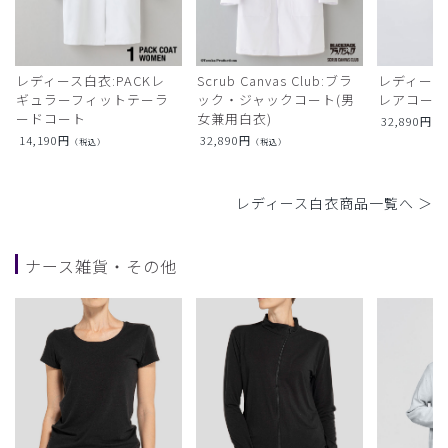
レディース白衣:PACKレ
Scrub Canvas Club:ブラ
レディース
ギュラーフィットテーラ
ック・ジャックコート(男
レアコー
ードコート
女兼用白衣)
32,890
円
（
14,190
円
32,890
円
（税込）
（税込）
レディース白衣商品一覧へ ＞
ナース雑貨・その他