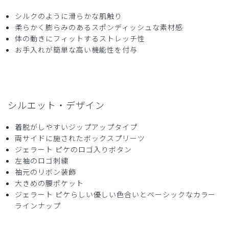
ストレッチ感
よく伸びる
伸びない
厚さ
とても薄い
厚い
シルクのように滑らかな肌触り
柔らかく膨らみのあるスポンディッシュな素材感
ウェストの切り返しのおかげでスッキリした印象に見える
体の動きにフィットするストレッチ性
し、生地の伸縮性で動きやすく、肌触りもいいです！とても
お手入れが簡単な高い機能性を付与
オススメ！
商品：
624ジェラート ピケ&クラシコ:プリーツスクラブ
トップス/バーガンディー/LL
役に立った
0
シルエット・デザイン
着脱がしやすいジップアップタイプ
両サイドに施されたボックスプリーツ
2026-05-10
ジェラート ピケのロゴ入りボタン
左袖のロゴ刺繍
KYON様
袖元のリボン装飾
購入確認済み
大きめの腰ポケット
年齢:
50代
身長:
161-165cm
体重:
56-60kg
ジェラート ピケらしい優しい色合いとベーシックなカラー
サイズ感
小さめ
大きめ
ラインナップ
ストレッチ感
よく伸びる
伸びない
厚さ
とても薄い
厚い