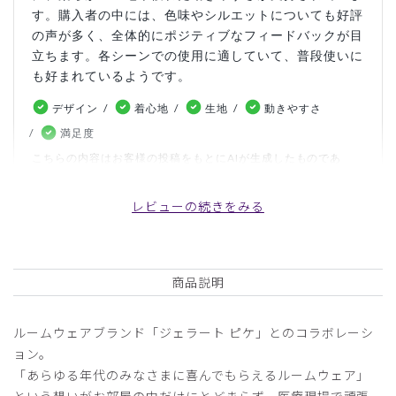
す。購入者の中には、色味やシルエットについても好評
の声が多く、全体的にポジティブなフィードバックが目
立ちます。各シーンでの使用に適していて、普段使いに
も好まれているようです。
デザイン
着心地
生地
動きやすさ
満足度
こちらの内容はお客様の投稿をもとにAIが生成したものであ
り、カスタマーレビューはあくまでお客様個人の感想や意見で
す。本サイトの公式な見解を示すものではありません。
レビューの続きをみる
日付順 ↓
評価順
いいね数順
写真・動画付き順
商品説明
詳細フィルター
ルームウェアブランド「ジェラート ピケ」とのコラボレーシ
ピックアップレビュー
ョン。
「あらゆる年代のみなさまに喜んでもらえるルームウェア」
2025-05-30