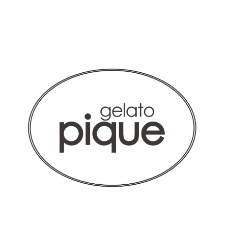
シルエットがキレイ
色もキレイで、ゆったりとしたデザインも安心して着られま
す！ピンクとリピートしました！
商品：
624ジェラート ピケ&クラシコ:プリーツスクラブ
トップス/ブルーラベンダー×ホワイト/L
役に立った
0
2026-04-15
さち様
購入確認済み
年齢:
30代
身長:
156-160cm
体重:
81-85kg
サイズ感
小さめ
大きめ
ストレッチ感
よく伸びる
伸びない
厚さ
とても薄い
厚い
少し胸周りが