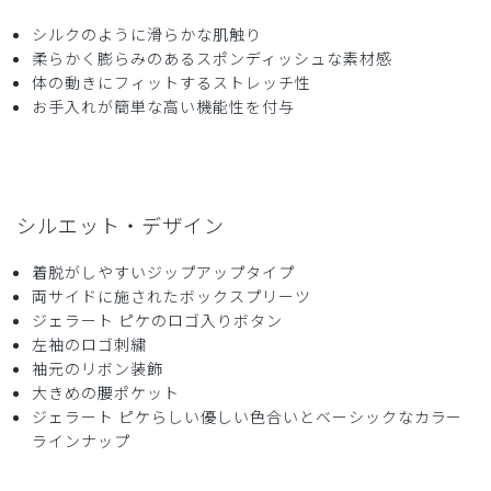
ストレッチ感
よく伸びる
伸びない
厚さ
とても薄い
厚い
シルクのように滑らかな肌触り
柔らかく膨らみのあるスポンディッシュな素材感
ウェストの切り返しのおかげでスッキリした印象に見える
体の動きにフィットするストレッチ性
し、生地の伸縮性で動きやすく、肌触りもいいです！とても
お手入れが簡単な高い機能性を付与
オススメ！
商品：
624ジェラート ピケ&クラシコ:プリーツスクラブ
トップス/バーガンディー/LL
役に立った
0
シルエット・デザイン
着脱がしやすいジップアップタイプ
両サイドに施されたボックスプリーツ
2026-05-10
ジェラート ピケのロゴ入りボタン
左袖のロゴ刺繍
KYON様
袖元のリボン装飾
購入確認済み
大きめの腰ポケット
年齢:
50代
身長:
161-165cm
体重:
56-60kg
ジェラート ピケらしい優しい色合いとベーシックなカラー
サイズ感
小さめ
大きめ
ラインナップ
ストレッチ感
よく伸びる
伸びない
厚さ
とても薄い
厚い