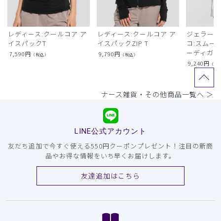
レディース:クールコア ア
レディース:クールコア ア
ジェラート
イスパックT
イスパックZIP T
コ:スムー
ーディガン
7,590
円
9,790
円
（税込）
（税込）
9,240
円
（税
ナース雑貨・その他商品一覧へ ＞
LINE公式アカウント
友だち追加で今すぐ使える550円クーポンプレゼント！注目の新商
品やお得な情報をいち早くお届けします。
友達追加はこちら