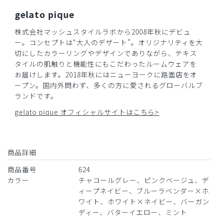
少し胸あたりがきつめかな？と思いましたが、私の体型のせ
gelato pique
いなので、ダイエット頑張ります。
色は好みの色で嬉しいです。
株式会社マッシュスタイルラボから2008年秋にデビュ
商品：
624ジェラート ピケ&クラシコ:プリーツスクラブ
ー。コンセプトは“大人のデザート”。オリジナリティを大
トップス/バーガンディー/EL
切にしたカラーリングやデザインでありながら、テキス
タイルの肌触りと機能性にもこだわったルームウェアを
役に立った
0
お届けします。2018年秋にはニューヨークに路面店をオ
ープン。国内外問わず、多くの方に愛されるグローバルブ
ランドです。
gelato pique オフィシャルサイトはこちら>
2026-04-15
ご購入者様
購入確認済み
商品詳細
年齢:
50代
身長:
156-160cm
体重:
71-75kg
商品番号
624
サイズ感
小さめ
大きめ
ストレッチ感
よく伸びる
伸びない
カラー
チャコールグレー、ピンクベージュ、デ
厚さ
とても薄い
厚い
ィープネイビー、ブルーラベンダー×ホ
ワイト、ホワイト×ネイビー、バーガン
高級感のある生地で、スクラブとしてはしっかりしている印
ディー、バターイエロー、ミント
象です。気温が高い時期には少し暑いかもしれませんが。