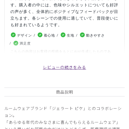
す。購入者の中には、色味やシルエットについても好評
の声が多く、全体的にポジティブなフィードバックが目
立ちます。各シーンでの使用に適していて、普段使いに
も好まれているようです。
デザイン
着心地
生地
動きやすさ
満足度
こちらの内容はお客様の投稿をもとにAIが生成したものであ
り、カスタマーレビューはあくまでお客様個人の感想や意見で
す。本サイトの公式な見解を示すものではありません。
レビューの続きをみる
日付順 ↓
評価順
いいね数順
写真・動画付き順
商品説明
詳細フィルター
ルームウェアブランド「ジェラート ピケ」とのコラボレーシ
ピックアップレビュー
ョン。
「あらゆる年代のみなさまに喜んでもらえるルームウェア」
2025-05-30