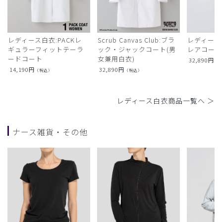
レディース白衣:PACKレ
Scrub Canvas Club:ブラ
レディース
ギュラーフィットテーラ
ック・ジャックコート(男
レアコー
ードコート
女兼用白衣)
32,890
円
（
14,190
円
32,890
円
（税込）
（税込）
レディース白衣商品一覧へ ＞
ナース雑貨・その他