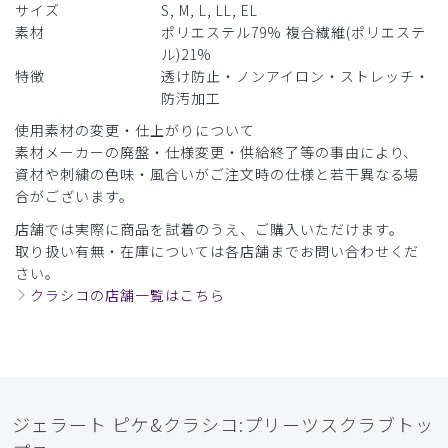
サイズ
S, M, L, LL, EL
商品：
624ジェラート ピケ&クラシコ:プリーツスクラブ
素材
ポリエステル79% 複合繊維(ポリエステ
トップス/バーガンディー/EL
ル)21%
特徴
透け防止・ノンアイロン・ストレッチ・
役に立った
0
防汚加工
使用素材の変更・仕上がりについて
素材メーカーの廃盤・仕様変更・供給終了等の事由により、
​1
​2
​3
​4
​5
​6
資材や刺繍の色味・風合いがご注文時の仕様と若干異なる場
合がございます。
​7
​8
​9
店舗では実際に商品を試着のうえ、ご購入いただけます。
取り扱い有無・在庫については各店舗までお問い合わせくだ
さい。
クラシコの店舗一覧はこちら
ジェラート ピケ&クラシコ:プリーツスクラブトッ