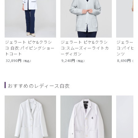
ジェラート ピケ&クラシ
ジェラート ピケ&クラシ
ジェラート
コ 白衣:パイピングショー
コ:スムーズィーライトカ
コ:パイピ
トコート
ーディガン
ンツ
32,890
円
9,240
円
8,690
円
（税込）
（税込）
（税
おすすめのレディース白衣