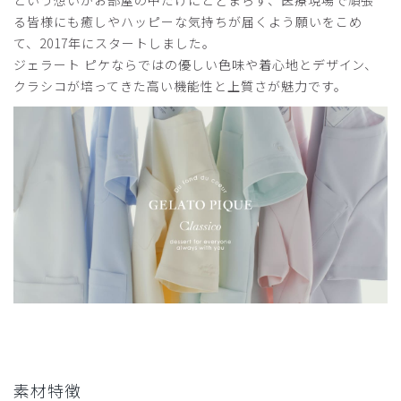
という想いがお部屋の中だけにとどまらず、医療現場で頑張
ご購入者様
る皆様にも癒しやハッピーな気持ちが届くよう願いをこめ
購入確認済み
て、2017年にスタートしました。
年齢:
30代
身長:
161-165cm
体重:
51-55kg
ジェラート ピケならではの優しい色味や着心地とデザイン、
クラシコが培ってきた高い機能性と上質さが魅力です。
とにかくデザインが可愛いです。前開きなので着脱もしやす
いです。ウエスト部分のプリーツのお陰でスタイル良く見え
ます。
商品：
624ジェラート ピケ&クラシコ:プリーツスクラブ
トップス/チャコールグレー/M
役に立った
4
2026-05-21
ご購入者様
購入確認済み
年齢:
40代
身長:
166-170cm
体重:
71-75kg
素材特徴
サイズ感
小さめ
大きめ