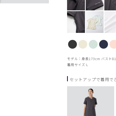
【新色】バターイエロー
モデル：身長173cm バスト81
着用サイズ:L
セットアップで着用で