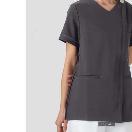
1
/
24