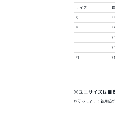
サイズ
S
66
M
68
L
70
LL
70
EL
71
※ユニサイズは目
お好みによって着用感