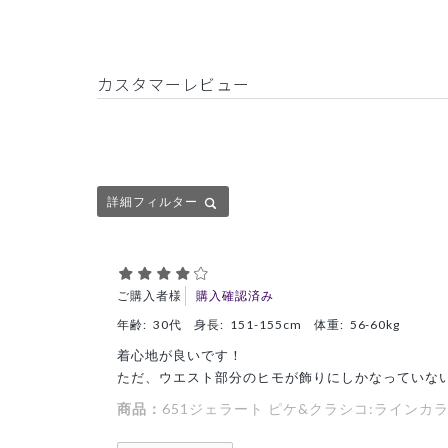
カスタマーレビュー
詳細フィルター
ご購入者様
購入確認済み
年齢:
30代
身長:
151-155cm
体重:
56-60kg
着心地が良いです！
ただ、ウエスト部分のヒモが飾りにしかなっていな
商品：
651ジェラート ピケ&クラシコ:ラインカラ