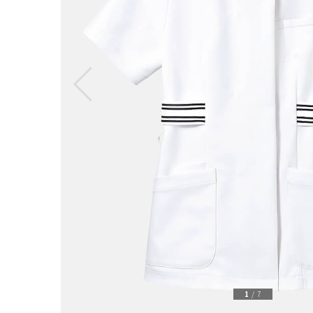
1
/
7