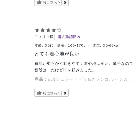
役に立った
0
アィリィ様
購入確認済み
年齢:
50代
身長:
166-170cm
体重:
56-60kg
とても着心地が良い
布地が柔らかく動きやすく着心地は良い。薄手なの
普段はＬだけどLLを頼みました。
商品：
651ジェラート ピケ&クラシコ:ラインカラ
役に立った
0