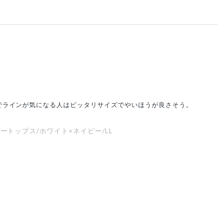
でラインが気になる人はピッタリサイズでやいほうが良さそう。
ートップス/ホワイト×ネイビー/LL