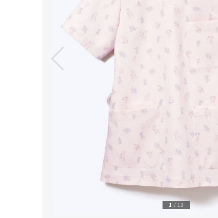
1
/
13