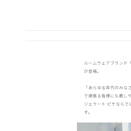
のりちゃん様
購入確認済み
年齢:
50代
身長:
156-160cm
体重:
45kg以下
デザイン
とてもかわいいデザインです！
小さな子供たちが沢山治療にみえているので
ホッと出来る雰囲気が出せて購入して良かったと思
商品：
657ジェラート ピケ&クラシコ:プリント
ルームウェアブランド
が登場。
役に立った
1
「あらゆる年代のみな
で頑張る皆様にも癒しや
ジェラート ピケなら
す。