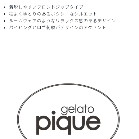
着脱しやすいフロントジップタイプ
程よくゆとりのあるボクシーなシルエット
2025-08-28
ルームウェアのようなリラックス感のあるデザイン
ご購入者様
パイピングとロゴ刺繍がデザインのアクセント
購入確認済み
年齢:
30代
身長:
151-155cm
生地もしっかりしていて着心地良いです！
サイズもぴったりだった！
商品：
671ジェラート ピケ&クラシコ:パイピングスクラ
ブトップス/白/M
役に立った
3
2025-08-26
ご購入者様
購入確認済み
年齢:
50代
身長:
161-165cm
体重:
51-55kg