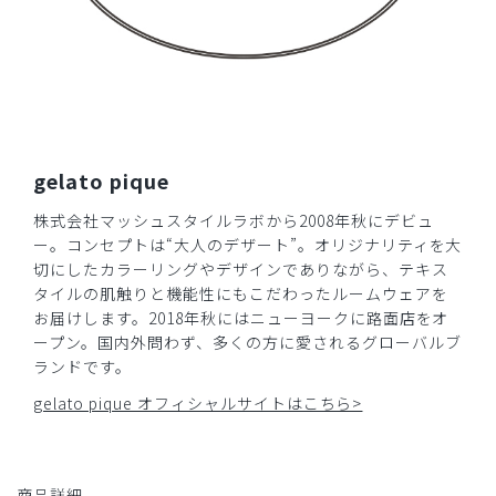
生地の肌触りが良くて着やすいです。大きめボタンがアクセ
ントになってかわいいです。
商品：
671ジェラート ピケ&クラシコ:パイピングスクラ
ブトップス/ディープネイビー/L
役に立った
4
gelato pique
株式会社マッシュスタイルラボから2008年秋にデビュ
​1
​2
ー。コンセプトは“大人のデザート”。オリジナリティを大
切にしたカラーリングやデザインでありながら、テキス
タイルの肌触りと機能性にもこだわったルームウェアを
お届けします。2018年秋にはニューヨークに路面店をオ
ープン。国内外問わず、多くの方に愛されるグローバルブ
ランドです。
gelato pique オフィシャルサイトはこちら>
商品詳細