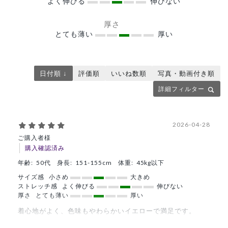
よく伸びる
伸びない
厚さ
とても薄い
厚い
日付順 ↓
評価順
いいね数順
写真・動画付き順
詳細フィルター
2026-04-28
ご購入者様
購入確認済み
年齢:
50代
身長:
151-155cm
体重:
45kg以下
サイズ感
小さめ
大きめ
ストレッチ感
よく伸びる
伸びない
厚さ
とても薄い
厚い
着心地がよく、色味もやわらかいイエローで満足です。
商品：
671ジェラート ピケ&クラシコ:パイピングスクラ