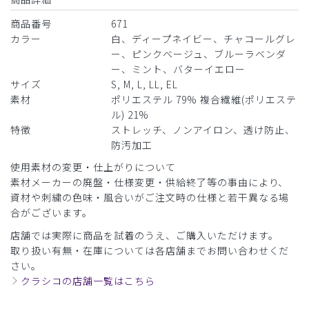
商品番号
671
カラー
白、ディープネイビー、チャコールグレ
ー、ピンクベージュ、ブルーラベンダ
ー、ミント、バターイエロー
サイズ
S, M, L, LL, EL
素材
ポリエステル 79% 複合繊維(ポリエステ
ル) 21%
特徴
ストレッチ、ノンアイロン、透け防止、
防汚加工
使用素材の変更・仕上がりについて
素材メーカーの廃盤・仕様変更・供給終了等の事由により、
資材や刺繍の色味・風合いがご注文時の仕様と若干異なる場
合がございます。
店舗では実際に商品を試着のうえ、ご購入いただけます。
取り扱い有無・在庫については各店舗までお問い合わせくだ
さい。
クラシコの店舗一覧はこちら