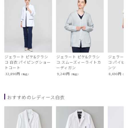
ジェラート ピケ&クラシ
ジェラート ピケ&クラシ
ジェラート
コ 白衣:パイピングショー
コ:スムーズィーライトカ
コ:パイピ
トコート
ーディガン
ンツ
32,890
円
9,240
円
8,690
円
（税込）
（税込）
（税
おすすめのレディース白衣