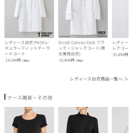
レディース白衣:PACKレ
Scrub Canvas Club:ブラ
レディース
ギュラーフィットテーラ
ック・ジャックコート(男
レアコー
ードコート
女兼用白衣)
32,890
円
（
14,190
円
32,890
円
（税込）
（税込）
レディース白衣商品一覧へ ＞
ナース雑貨・その他