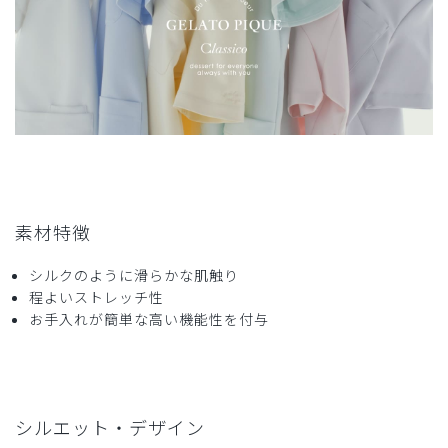
2025-11-02
ご購入者様
購入確認済み
年齢:
50代
身長:
161-165cm
体重:
56-60kg
良い感じです
初めてのスクラブ購入です。
なるべくホッとできる印象の物で、着やすい前開きタイプを
探していてたどり着きました。
素材特徴
思っていた通りの優しい色合いで、柔らかい肌触りの生地の
スクラブでした。
シルクのように滑らかな肌触り
Ｌサイズは、私には少し大きめでしたが、動きやすさやイン
程よいストレッチ性
ナーを着る事を考えると良かったと思います。
お手入れが簡単な高い機能性を付与
商品：
671ジェラート ピケ&クラシコ:パイピングスクラ
ブトップス/ピンクベージュ/L
役に立った
4
シルエット・デザイン