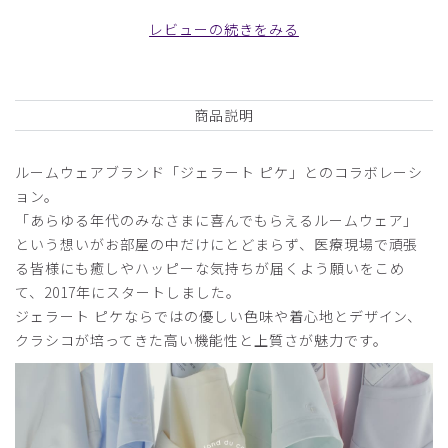
ブトップス/バターイエロー/S
レビューの続きをみる
役に立った
0
商品説明
2026-02-26
ルームウェアブランド「ジェラート ピケ」とのコラボレーシ
ご購入者様
ョン。
購入確認済み
「あらゆる年代のみなさまに喜んでもらえるルームウェア」
年齢:
40代
身長:
156-160cm
体重:
46-50kg
という想いがお部屋の中だけにとどまらず、医療現場で頑張
一度購入した物ですが、とてもよかったので制服で取り入れ
る皆様にも癒しやハッピーな気持ちが届くよう願いをこめ
ました。
て、2017年にスタートしました。
ジェラート ピケならではの優しい色味や着心地とデザイン、
商品：
671ジェラート ピケ&クラシコ:パイピングスクラ
クラシコが培ってきた高い機能性と上質さが魅力です。
ブトップス/チャコールグレー/M
役に立った
1