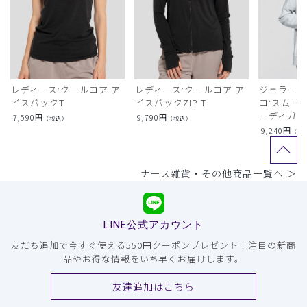
レディース:クールコア ア
レディース:クールコア ア
ジェラート
イスパックT
イスパックZIP T
コ:スムー
ーディガン
7,590
円
9,790
円
（税込）
（税込）
9,240
円
（税
ナース雑貨・その他商品一覧へ ＞
LINE公式アカウント
友だち追加で今すぐ使える550円クーポンプレゼント！注目の新商
品やお得な情報をいち早くお届けします。
友達追加はこちら