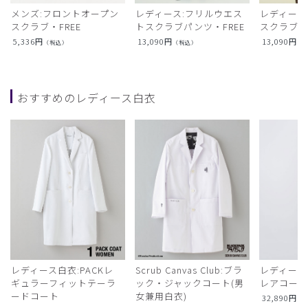
メンズ:フロントオープン
レディース:フリルウエス
レディース
スクラブ・FREE
トスクラブパンツ・FREE
スクラブト
5,336
円
13,090
円
13,090
円
（税込）
（税込）
（
おすすめのレディース白衣
レディース白衣:PACKレ
Scrub Canvas Club:ブラ
レディース
ギュラーフィットテーラ
ック・ジャックコート(男
レアコー
ードコート
女兼用白衣)
32,890
円
（