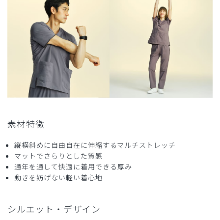
動きやすく乾きやすい実は色を間違えて注文したのですが、
これはこれで良かったです
商品：
715レディース:スクラブトップス・FREE/ピン
ク/M
役に立った
0
2026-06-24
素材特徴
ご購入者様
購入確認済み
縦横斜めに自由自在に伸縮するマルチストレッチ
マットでさらりとした質感
年齢:
20代
身長:
156-160cm
体重:
46-50kg
通年を通して快適に着用できる厚み
サイズ感
小さめ
大きめ
動きを妨げない軽い着心地
ストレッチ感
よく伸びる
伸びない
厚さ
とても薄い
厚い
色味が可愛くて良かったです！私の体型だとMサイズは少し
シルエット・デザイン
窮屈な気がしました。