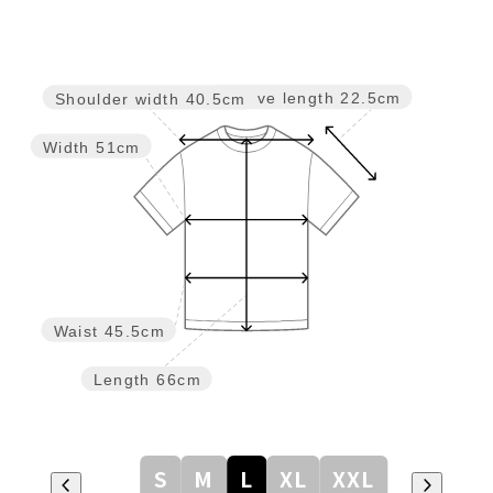
Sleeve length
22.5cm
Shoulder width
40.5cm
Width
51cm
Waist
45.5cm
Length
66cm
S
M
L
XL
XXL