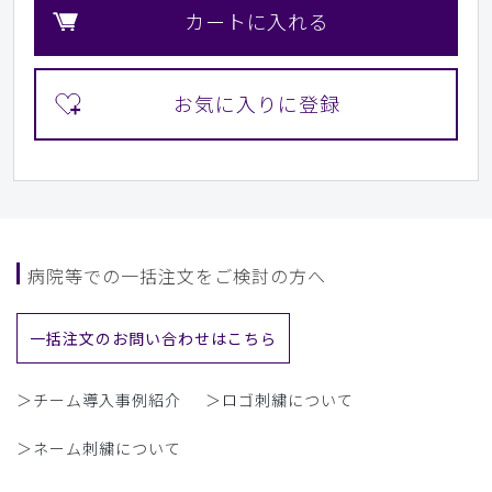
色味、伸縮性など申し分ありませんでした。
カートに入れる
ウエストバックをつけるのでスクラブ、パンツともにそれも
含めて着心地は動きやすくストレスフリーでした。
希望があるとしたらポケットです。ボールペンを入れるには
浅くて、クリップが挟まりませんでした。胸ポケットにPHS
を入れ下を向くと落ちてしまいます。ポケットが別にあるか
首の留めがあると腰のポケットもスリムにできそうです。ち
ょっと残念だったのは購入2日後に10%オフになったこと。
仕方がないけどその分刺繍入れられたのに…とちょっぴり後
悔でした。
商品：
715レディース:スクラブトップス・FREE/ピン
病院等での一括注文をご検討の方へ
ク/L
役に立った
0
一括注文のお問い合わせはこちら
＞チーム導入事例紹介
＞ロゴ刺繍について
​1
​2
​3
​4
​5
​6
＞ネーム刺繍について
​7
​8
​9