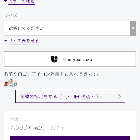
カラーの確認
商品：
715レディース:スクラブトップス・FREE/ピン
ク/XXL
サイズ：
役に立った
0
サイズ表を見る
2026-05-17
Find your size
はな様
購入確認済み
名前やロゴ、アイコン刺繍をお入れできます。
年齢:
20代
身長:
156-160cm
体重:
51-55kg
サイズ感
小さめ
大きめ
ストレッチ感
よく伸びる
伸びない
刺繍の指定をする（ 1,320円 税込〜 ）
厚さ
とても薄い
厚い
ストレスフリー
刺繍なし
今回が3回目の購入になります。
7,590
体型が変化したこと，暑さ対策などを視野にこの時期購入し
円 (税込)
207
pt
ました。