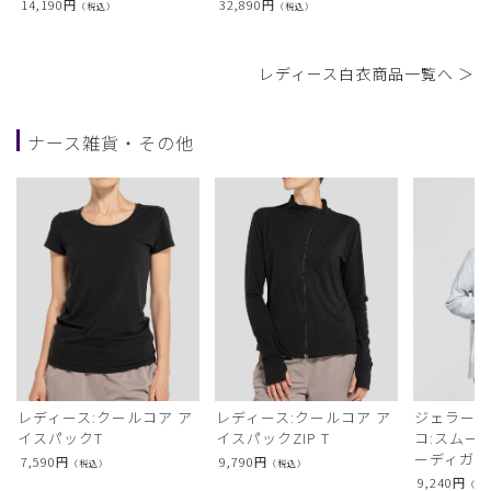
14,190
円
32,890
円
（税込）
（税込）
レディース白衣商品一覧へ ＞
ナース雑貨・その他
レディース:クールコア ア
レディース:クールコア ア
ジェラート
イスパックT
イスパックZIP T
コ:スムー
ーディガン
7,590
円
9,790
円
（税込）
（税込）
9,240
円
（税