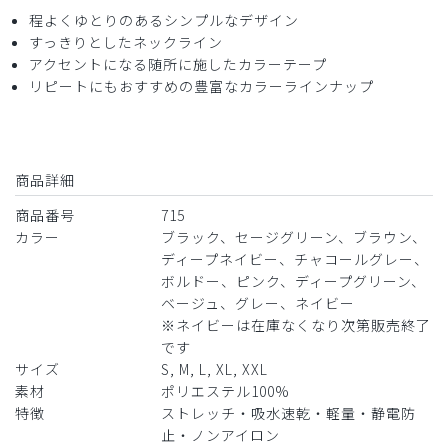
商品：
715レディース:スクラブトップス・FREE/ディー
程よくゆとりのあるシンプルなデザイン
プグリーン/M
すっきりとしたネックライン
アクセントになる随所に施したカラーテープ
リピートにもおすすめの豊富なカラーラインナップ
役に立った
0
商品詳細
2026-06-10
ご購入者様
商品番号
715
購入確認済み
カラー
ブラック、セージグリーン、ブラウン、
年齢:
20代
身長:
151-155cm
体重:
45kg以下
ディープネイビー、チャコールグレー、
ボルドー、ピンク、ディープグリーン、
サイズ感
小さめ
大きめ
ストレッチ感
よく伸びる
伸びない
ベージュ、グレー、ネイビー
厚さ
とても薄い
厚い
※ネイビーは在庫なくなり次第販売終了
です
色はブラウンに近いボルドー、肌馴染みの良い高級感のある
サイズ
S, M, L, XL, XXL
色です。
素材
ポリエステル100%
生地も薄手で涼しく着やすいです！
特徴
ストレッチ・吸水速乾・軽量・静電防
洗濯してもややシワが残りやすいことが少し気になります
止・ノンアイロン
が、大切に着させていただきます。