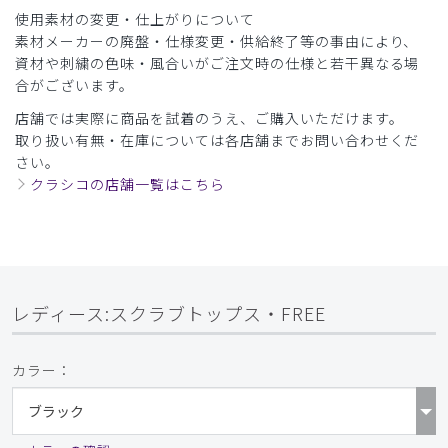
使用素材の変更・仕上がりについて
商品：
715レディース:スクラブトップス・FREE/ボルド
素材メーカーの廃盤・仕様変更・供給終了等の事由により、
ー/S
資材や刺繍の色味・風合いがご注文時の仕様と若干異なる場
合がございます。
役に立った
0
店舗では実際に商品を試着のうえ、ご購入いただけます。
取り扱い有無・在庫については各店舗までお問い合わせくだ
さい。
2026-05-22
クラシコの店舗一覧はこちら
ご購入者様
購入確認済み
年齢:
60代
身長:
151-155cm
体重:
66-70kg
サイズ感
小さめ
大きめ
ストレッチ感
よく伸びる
伸びない
レディース:スクラブトップス・FREE
厚さ
とても薄い
厚い
スタッフが色を褒めてくれました。
カラー：
大きさはちょうどでした。
これからの暑い時期に往診では涼しさがどんな感じかなと思
います。
今は満足です。