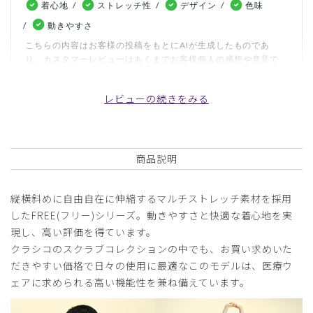
着心地
ストレッチ性
デザイン
色味
動きやすさ
こちらの内容はお客様の投稿をもとにAIが生成したものであ
り、カスタマーレビューはあくまでお客様個人の感想や意見で
す。本サイトの公式な見解を示すものではありません。
レビューの続きをみる
日付順 ↓
評価順
いいね数順
写真・動画付き順
詳細フィルター
商品説明
2026-07-17
縦横斜めに自由自在に伸縮するマルチストレッチ素材を採用
つぶこ様
したFREE(フリー)シリーズ。動きやすさと快適な着心地を実
購入確認済み
現し、高い評価を得ています。
年齢:
50代
身長:
166-170cm
体重:
46-50kg
クラシコのスクラブコレクションの中でも、お買い求めいた
だきやすい価格で日々の使用に最適なこのモデルは、医療ウ
サイズ感
小さめ
大きめ
ストレッチ感
よく伸びる
伸びない
ェアに求められる高い機能性を兼ね備えています。
厚さ
とても薄い
厚い
大きさバッチリ