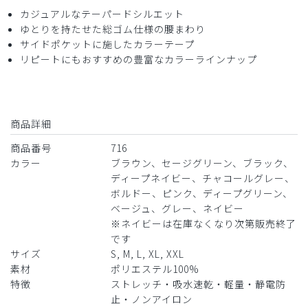
購入確認済み
カジュアルなテーパードシルエット
年齢:
40代
身長:
156-160cm
体重:
51-55kg
ゆとりを持たせた総ゴム仕様の腰まわり
サイドポケットに施したカラーテープ
やや大きめですが、動きやすく通気性も良く快適です。
リピートにもおすすめの豊富なカラーラインナップ
商品：
716レディース:スクラブパンツ・FREE/ディープ
ネイビー/M
役に立った
0
商品詳細
商品番号
716
カラー
ブラウン、セージグリーン、ブラック、
ディープネイビー、チャコールグレー、
2025-04-23
ボルドー、ピンク、ディープグリーン、
ご購入者様
ベージュ、グレー、ネイビー
購入確認済み
※ネイビーは在庫なくなり次第販売終了
年齢:
30代
身長:
156-160cm
体重:
51-55kg
です
キツかった‥
サイズ
S, M, L, XL, XXL
素材
ポリエステル100%
スクラブのみいつも購入していて、スクラブサイズでパンツ
特徴
ストレッチ・吸水速乾・軽量・静電防
も同様のサイズを購入。着衣は出来たが…キツク…ワンサイ
止・ノンアイロン
ズアップした方が良かったと後悔しております。普段の仕事