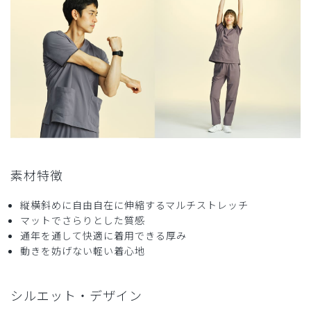
2025-05-25
あーちゃん様
購入確認済み
年齢:
20代
身長:
150cm以下
体重:
45kg以下
訪問看護をしています。こちらの素材はサラサラしており薄
めですが、透けたりしないので夏の訪問にぴったりだと思い
ます！ゲリラ豪雨等もあるので、乾きやすいことも個人的に
は嬉しいです。薄さや素材としては秋冬は寒いです。通年着
たい方はズボンの中に履くものを工夫するとよいと思いま
す。私は夏用のパンツとして使用しています。
素材特徴
商品：
716レディース:スクラブパンツ・FREE/ベージ
ュ/M
縦横斜めに自由自在に伸縮するマルチストレッチ
マットでさらりとした質感
役に立った
0
通年を通して快適に着用できる厚み
動きを妨げない軽い着心地
2025-05-15
シルエット・デザイン
ご購入者様