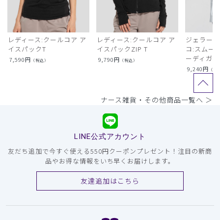
レディース:クールコア ア
レディース:クールコア ア
ジェラート
イスパックT
イスパックZIP T
コ:スムー
ーディガン
7,590
円
9,790
円
（税込）
（税込）
9,240
円
（税
ナース雑貨・その他商品一覧へ ＞
LINE公式アカウント
友だち追加で今すぐ使える550円クーポンプレゼント！注目の新商
品やお得な情報をいち早くお届けします。
友達追加はこちら