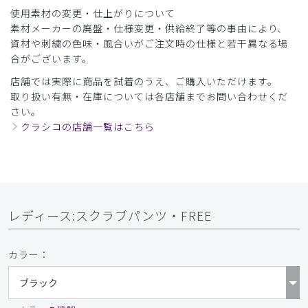
には支障がないと思いますが、しゃがんだらした時はちょっ
使用素材の変更・仕上がりについて
と大変だと思いました。まだ、試着のみで仕事場には来て行
素材メーカーの廃盤・仕様変更・供給終了等の事由により、
っていません。
資材や刺繍の色味・風合いがご注文時の仕様と若干異なる場
合がございます。
商品：
716レディース:スクラブパンツ・FREE/グレー/S
店舗では実際に商品を試着のうえ、ご購入いただけます。
役に立った
0
取り扱い有無・在庫については各店舗までお問い合わせくだ
さい。
クラシコの店舗一覧はこちら
​1
​2
​3
​4
​5
レディース:スクラブパンツ・FREE
カラー：