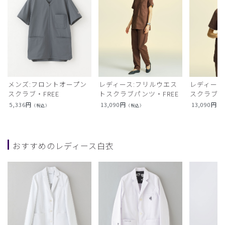
メンズ:フロントオープン
レディース:フリルウエス
レディース
スクラブ・FREE
トスクラブパンツ・FREE
スクラブト
5,336
円
13,090
円
13,090
円
（税込）
（税込）
（
おすすめのレディース白衣