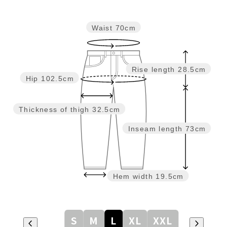
Waist
70cm
Rise length
28.5cm
Hip
102.5cm
Thickness of thigh
32.5cm
Inseam length
73cm
Hem width
19.5cm
S
M
L
XL
XXL