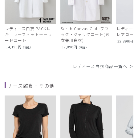
レディース白衣:PACKレ
Scrub Canvas Club:ブラ
レディース
ギュラーフィットテーラ
ック・ジャックコート(男
レアコー
ードコート
女兼用白衣)
32,890
円
（
14,190
円
32,890
円
（税込）
（税込）
レディース白衣商品一覧へ ＞
ナース雑貨・その他