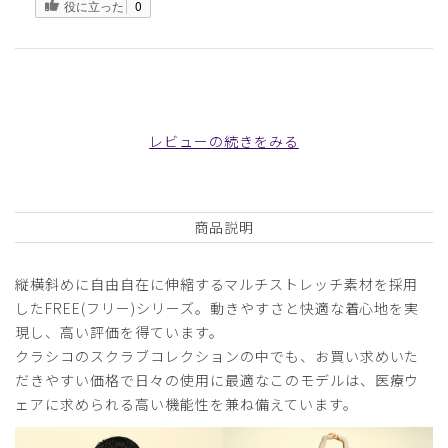
役に立った
0
2025-07-24
新人ちゃん様
レビューの続きをみる
購入確認済み
年齢:
30代
身長:
156-160cm
体重:
46-50kg
定番商品
商品説明
新入DH用に買い揃えました。動きやすく、色合いもgoodで
す。廃番にしないで下さい？
縦横斜めに自由自在に伸縮するマルチストレッチ素材を採用
商品：
716レディース:スクラブパンツ・FREE/ディープ
したFREE(フリー)シリーズ。動きやすさと快適な着心地を実
ネイビー/M
現し、高い評価を得ています。
クラシコのスクラブコレクションの中でも、お買い求めいた
役に立った
0
だきやすい価格で日々の使用に最適なこのモデルは、医療ウ
ェアに求められる高い機能性を兼ね備えています。