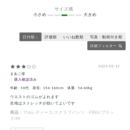
サイズ感
小さめ
大きめ
日付順 ↓
評価順
いいね数順
写真・動画付き順
詳細フィルター
2026-03-12
まあこ様
購入確認済み
年齢:
50代
身長:
156-160cm
体重:
56-60kg
ウエストのゴムがよれます
生地はストレッチが効いてよいです
商品：
716レディース:スクラブパンツ・FREE/ブラッ
ク/M