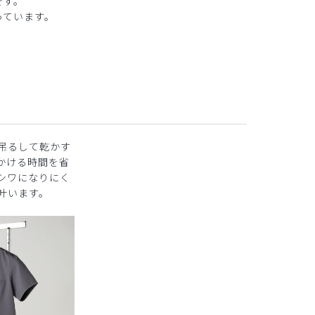
です。
っています。
吊るして乾かす
かける時間を省
シワになりにく
叶います。