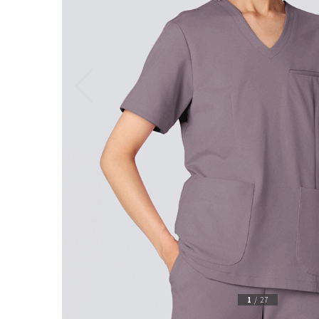
1
/
27