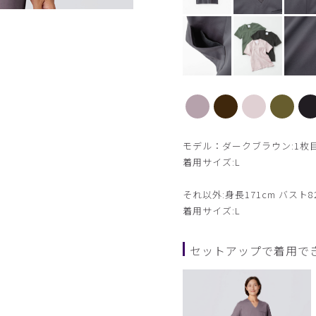
【新色】ダークブラウン
モデル：ダークブラウン:1枚目:身
着用サイズ:L
それ以外:身長171cm バスト8
着用サイズ:L
セットアップで着用で