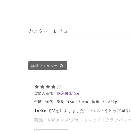
カスタマーレビュー
詳細フィルター
ご購入者様
購入確認済み
年齢:
50代
身長:
166-170cm
体重:
61-65kg
168cmでMを注文しました。ウエストやヒップ周
商品：
A38メンズ:デオストレッチスクラブパンツ