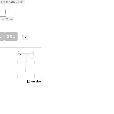
eam length
75cm
dth
22cm
L
XXL