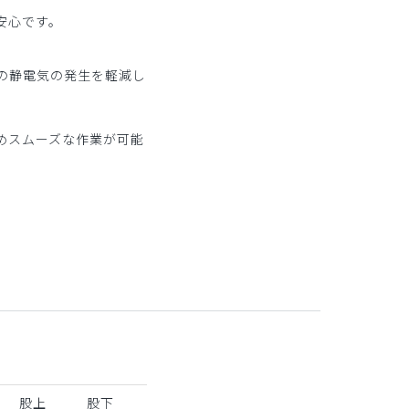
安心です。
の静電気の発生を軽減し
めスムーズな作業が可能
股上
股下