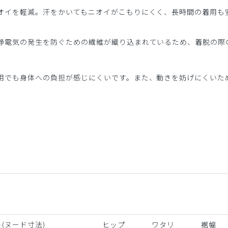
オイを軽減。汗をかいてもニオイがこもりにくく、長時間の着用も
静電気の発生を防ぐための繊維が織り込まれているため、着脱の際
用でも身体への負担が感じにくいです。また、動きを妨げにくいた
(ヌード寸法)
ヒップ
ワタリ
裾幅