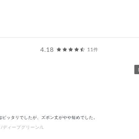
4.18
11件
りはピッタリでしたが、ズボン丈がやや短めでした。
/ディープグリーン/L