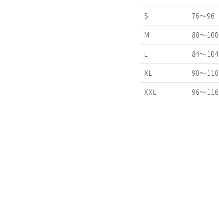
S
76～96
M
80～100
L
84～104
XL
90～110
XXL
96～116