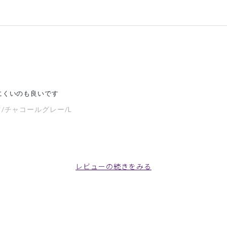
にくいのも良いです
/チャコールグレー/L
レビューの続きをみる
で)。更に3セットも注文済みです。