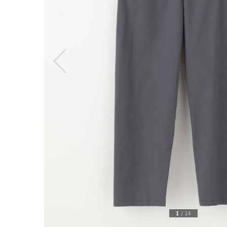
1
/
14