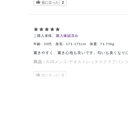
役に立った
2
ご購入者様
購入確認済み
年齢:
30代
身長:
171-175cm
体重:
71-75kg
履きやすく、履き心地も良いです。匂いも臭くなり
商品：
A38メンズ:デオストレッチスクラブパンツ
役に立った
0
ご購入者様
購入確認済み
年齢:
50代
身長:
171-175cm
体重:
66-70kg
御社製品のファンで2着目の購入です(穴が開いたの