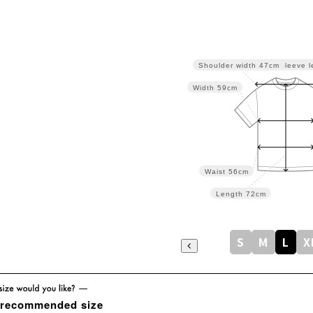
Sleeve l
Shoulder width
47cm
Width
59cm
Waist
56cm
Length
72cm
S
M
L
X
 recommended size