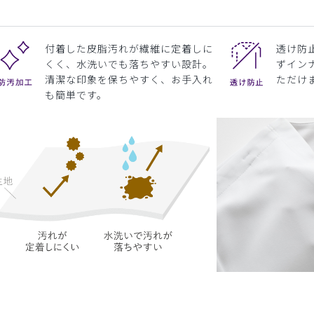
付着した皮脂汚れが繊維に定着しに
透け防
くく、水洗いでも落ちやすい設計。
ずイン
清潔な印象を保ちやすく、お手入れ
ただけ
も簡単です。