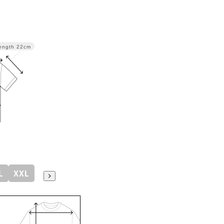
ength
22cm
L
XXL