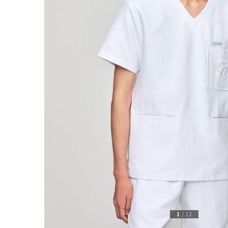
1
/
12