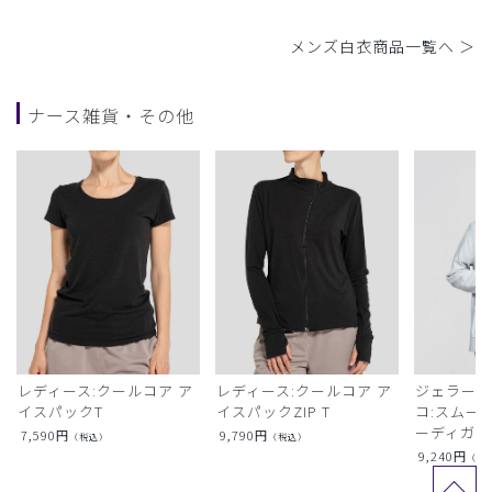
メンズ白衣商品一覧へ ＞
ナース雑貨・その他
レディース:クールコア ア
レディース:クールコア ア
ジェラート
イスパックT
イスパックZIP T
コ:スムー
ーディガン
7,590
円
9,790
円
（税込）
（税込）
9,240
円
（税