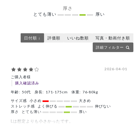
厚さ
とても薄い
厚い
日付順 ↓
評価順
いいね数順
写真・動画付き順
詳細フィルター
2026-04-01
ご購入者様
購入確認済み
年齢:
50代
身長:
171-175cm
体重:
76-80kg
サイズ感
小さめ
大きめ
ストレッチ感
よく伸びる
伸びない
厚さ
とても薄い
厚い
Lは想定よりも小さかったです。
XXLでゆとりがある感じだ丁度いい
商品：
A39メンズ:アーバンスクラブトップス/白/L