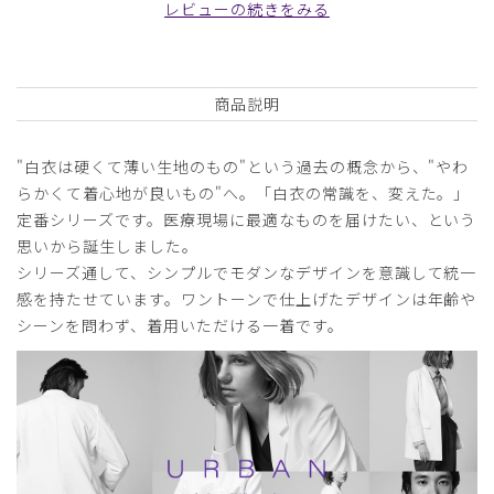
レビューの続きをみる
役に立った
0
商品説明
2025-09-12
"白衣は硬くて薄い生地のもの"という過去の概念から、"やわ
j様
らかくて着心地が良いもの"へ。「白衣の常識を、変えた。」
購入確認済み
定番シリーズです。医療現場に最適なものを届けたい、という
年齢:
40代
身長:
171-175cm
体重:
61-65kg
思いから誕生しました。
j
シリーズ通して、シンプルでモダンなデザインを意識して統一
感を持たせています。ワントーンで仕上げたデザインは年齢や
着心地が良いです。大切に来たいと思います。
シーンを問わず、着用いただける一着です。
商品：
A39メンズ:アーバンスクラブトップス/白/S
役に立った
0
2024-09-16