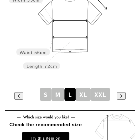
Width
59cm
Waist
56cm
Length
72cm
S
M
L
XL
XXL
Check the recommended size
Try this item on