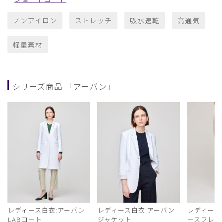
ノンアイロン
ストレッチ
吸水速乾
高通気
軽量素材
シリーズ商品 「アーバン」
レディース白衣:アーバン
レディース白衣:アーバン
レディース
LABコート
ジャケット
ースフレア