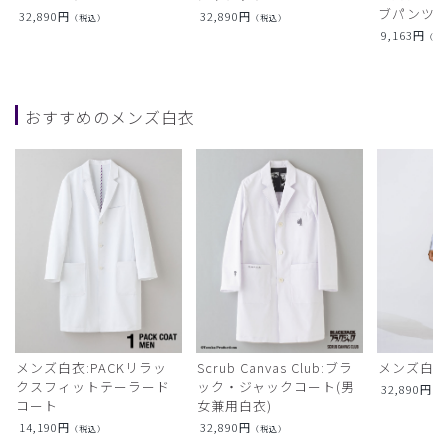
ブパンツ)
32,890
円
32,890
円
（税込）
（税込）
9,163
円
（税
おすすめのメンズ白衣
メンズ白衣:PACKリラッ
Scrub Canvas Club:ブラ
メンズ白衣
クスフィットテーラード
ック・ジャックコート(男
32,890
円
（
コート
女兼用白衣)
14,190
円
32,890
円
（税込）
（税込）