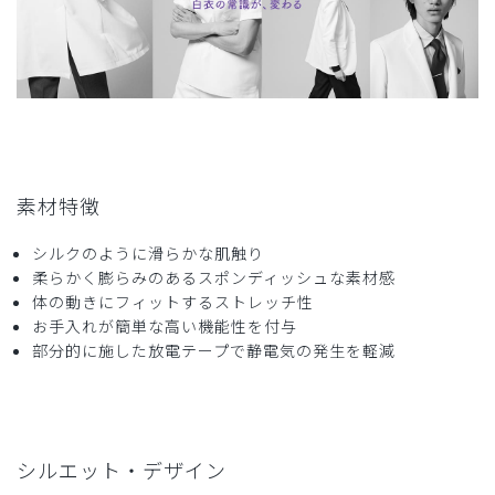
ご購入者様
購入確認済み
年齢:
50代
身長:
161-165cm
体重:
61-65kg
気にとても気にいってて、2枚も購入しました
商品：
A39メンズ:アーバンスクラブトップス/白/M
素材特徴
役に立った
0
シルクのように滑らかな肌触り
柔らかく膨らみのあるスポンディッシュな素材感
体の動きにフィットするストレッチ性
2024-09-05
お手入れが簡単な高い機能性を付与
ラッキーパパ様
部分的に施した放電テープで静電気の発生を軽減
購入確認済み
年齢:
60代
身長:
176-180cm
体重:
86kg以上
着心地がたいへんよかったです。サイズもピッタリでした。
商品：
A39メンズ:アーバンスクラブトップス/白/XL
シルエット・デザイン