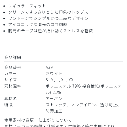
役に立った
0
レギュラーフィット
クリーンですっきりとした印象のトップス
ワントーンでシンプルかつ上品なデザイン
アイコニックな胸元のロゴ刺繍
2024-07-10
胸元のテープは紐が揺れ動くストレスを軽減
まもる様
購入確認済み
年齢:
40代
身長:
166-170cm
体重:
51-55kg
商品詳細
とても満足しています。
機会があればリピートしたいです。
商品番号
A39
カラー
ホワイト
商品：
A39メンズ:アーバンスクラブトップス/白/S
サイズ
S, M, L, XL, XXL
素材混率
ポリエステル 79% 複合繊維(ポリエステ
役に立った
0
ル) 21%
素材名
アーバン
特徴
ストレッチ、ノンアイロン、透け防止、
​1
​2
防汚加工
使用素材の変更・仕上がりについて
素材メーカーの廃盤・仕様変更・供給終了等の事由により、