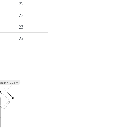
22
22
23
23
ength
22cm