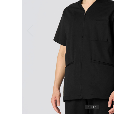
1
/
17