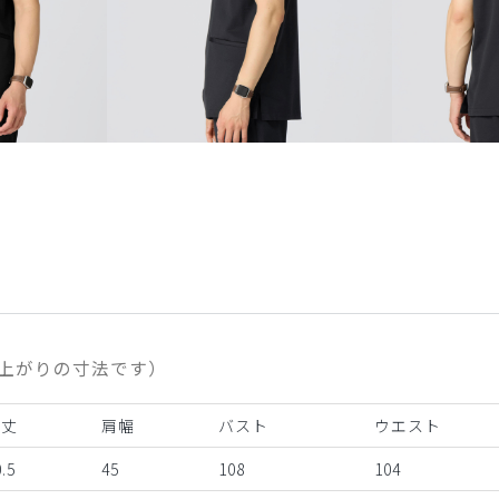
上がりの寸法です）
着丈
肩幅
バスト
ウエスト
.5
45
108
104