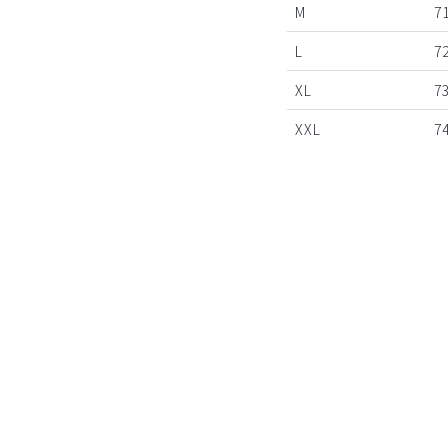
M
71
L
72
XL
73
XXL
74