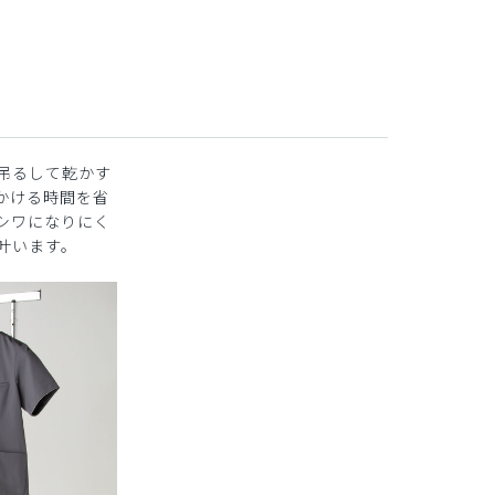
吊るして乾かす
かける時間を省
シワになりにく
叶います。