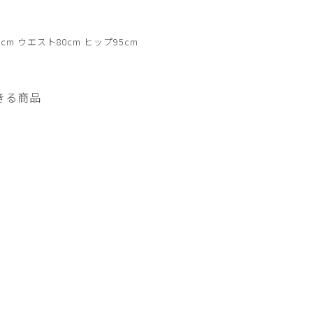
チャコールグレー
cm ウエスト80cm ヒップ95cm
きる商品