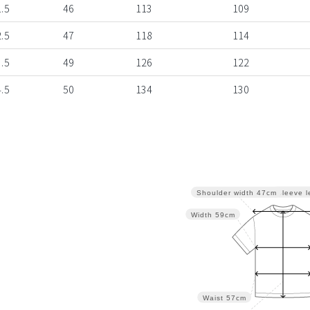
.5
46
113
109
.5
47
118
114
.5
49
126
122
.5
50
134
130
Sleeve l
Shoulder width
47cm
Width
59cm
Waist
57cm