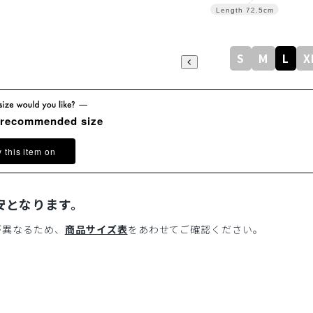
Length
72.5cm
S
M
L
X
 recommended size
y this item on
安となります。
が異なるため、
商品サイズ表
をあわせてご確認ください。