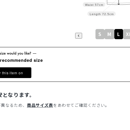
Waist
57cm
Length
72.5cm
S
M
L
X
 recommended size
y this item on
安となります。
が異なるため、
商品サイズ表
をあわせてご確認ください。