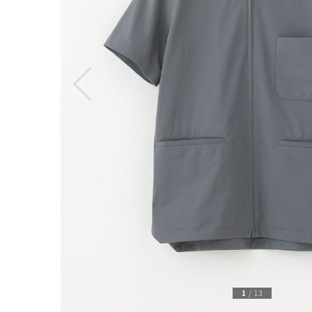
1
/
13