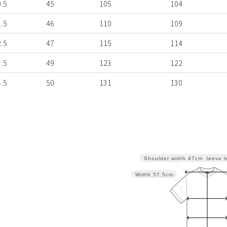
.5
45
105
104
.5
46
110
109
.5
47
115
114
.5
49
123
122
.5
50
131
130
Sleeve l
Shoulder width
47cm
Width
57.5cm