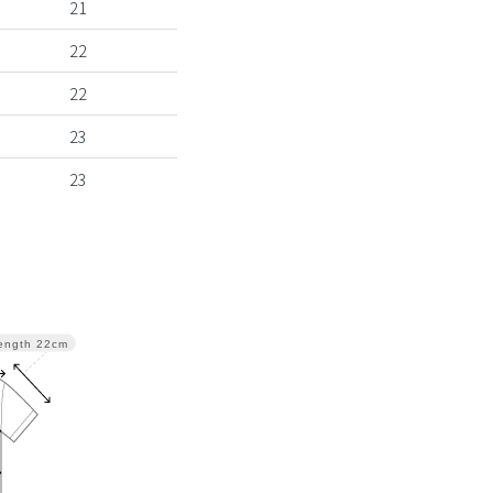
21
22
22
23
23
ength
22cm