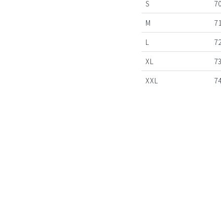
S
70
M
71
L
72
XL
73
XXL
74