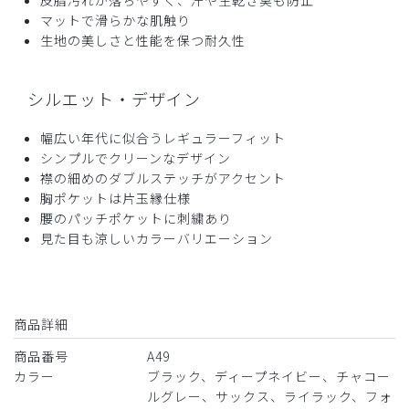
厚さ
とても薄い
厚い
マットで滑らかな肌触り
スクラブトップス・クールテック/ディープネイビー/M
生地の美しさと性能を保つ耐久性
商品：
A49メンズ:スクラブトップス・クールテック/デ
ィープネイビー/M
シルエット・デザイン
役に立った
0
幅広い年代に似合うレギュラーフィット
シンプルでクリーンなデザイン
襟の細めのダブルステッチがアクセント
胸ポケットは片玉縁仕様
2026-06-17
腰のパッチポケットに刺繍あり
ドクターケイ様
見た目も涼しいカラーバリエーション
購入確認済み
年齢:
60代
身長:
166-170cm
体重:
66-70kg
サイズ感
小さめ
大きめ
商品詳細
ストレッチ感
よく伸びる
伸びない
厚さ
とても薄い
厚い
商品番号
A49
ワンダフル
カラー
ブラック、ディープネイビー、チャコー
ルグレー、サックス、ライラック、フォ
色ライラック、着心地よい、来やすい、軽い