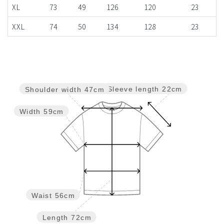
XL
73
49
126
120
23
XXL
74
50
134
128
23
Sleeve length
22cm
Shoulder width
47cm
Width
59cm
Waist
56cm
Length
72cm