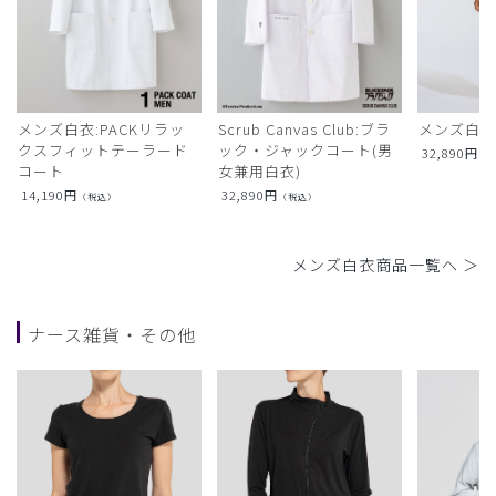
メンズ白衣:PACKリラッ
Scrub Canvas Club:ブラ
メンズ白衣
クスフィットテーラード
ック・ジャックコート(男
32,890
円
（
コート
女兼用白衣)
14,190
円
32,890
円
（税込）
（税込）
メンズ白衣商品一覧へ ＞
ナース雑貨・その他