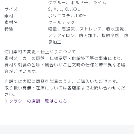
グブルー、ボルドー、ライム
商品：
A49メンズ:スクラブトップス・クールテック/ラ
サイズ
S, M, L, XL, XXL
イラック/M
素材
ポリエステル100%
素材名
クールテック
役に立った
0
特徴
軽量、高通気、ストレッチ、吸水速乾、
ノンアイロン、防汚加工、接触冷感、防
臭加工
使用素材の変更・仕上がりについて
2026-05-07
素材メーカーの廃盤・仕様変更・供給終了等の事由により、
1073様
資材や刺繍の色味・風合いがご注文時の仕様と若干異なる場
購入確認済み
合がございます。
年齢:
40代
身長:
176-180cm
体重:
66-70kg
店舗では実際に商品を試着のうえ、ご購入いただけます。
サイズ感
小さめ
大きめ
取り扱い有無・在庫については各店舗までお問い合わせくだ
ストレッチ感
よく伸びる
伸びない
さい。
厚さ
とても薄い
厚い
クラシコの店舗一覧はこちら
涼しく肌触りの良い着心地で満足です。サイズは通常サイズ
です。
商品：
A49メンズ:スクラブトップス・クールテック/デ
ィープネイビー/L