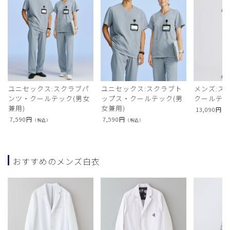
ユニセックス:スクラブパ
ユニセックス:スクラブト
メンズ:ス
ンツ・クールテック(男女
ップス・クールテック(男
クールテ
兼用)
女兼用)
13,090
円
（
7,590
円
7,590
円
（税込）
（税込）
おすすめのメンズ白衣