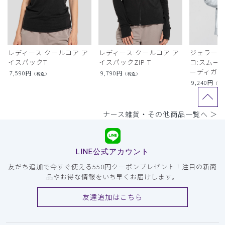
レディース:クールコア ア
レディース:クールコア ア
ジェラート
イスパックT
イスパックZIP T
コ:スムー
ーディガン
7,590
円
9,790
円
（税込）
（税込）
9,240
円
（税
ナース雑貨・その他商品一覧へ ＞
LINE公式アカウント
友だち追加で今すぐ使える550円クーポンプレゼント！注目の新商
品やお得な情報をいち早くお届けします。
友達追加はこちら