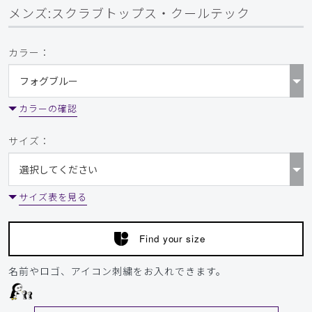
メンズ:スクラブトップス・クールテック
役に立った
0
カラー：
​1
​2
​3
​4
​5
​6
カラーの確認
サイズ：
サイズ表を見る
Find your size
名前やロゴ、アイコン刺繍をお入れできます。