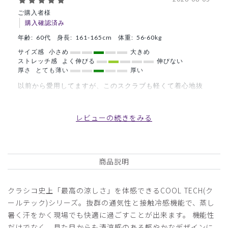
ご購入者様
購入確認済み
年齢:
60代
身長:
161-165cm
体重:
56-60kg
サイズ感
小さめ
大きめ
ストレッチ感
よく伸びる
伸びない
厚さ
とても薄い
厚い
以前から愛用してますが、このスクラブも軽くて着心地抜
群！
商品：
A49メンズ:スクラブトップス・クールテック/フ
レビューの続きをみる
ォグブルー/S
役に立った
0
商品説明
クラシコ史上「最高の涼しさ」を体感できるCOOL TECH(ク
2026-06-20
ールテック)シリーズ。抜群の通気性と接触冷感機能で、蒸し
ご購入者様
暑く汗をかく現場でも快適に過ごすことが出来ます。 機能性
購入確認済み
だけでなく、見た目からも清涼感のある軽やかなデザインに