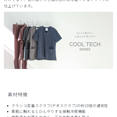
年齢:
20代
身長:
166-170cm
体重:
61-65kg
仕上げています。
サイズ感
小さめ
大きめ
ストレッチ感
よく伸びる
伸びない
厚さ
とても薄い
厚い
涼しいが、透けやすく、恥ずかしくてあまり着てない。その
ため、着る時は白衣か上着を着ている。
商品：
A49メンズ:スクラブトップス・クールテック/デ
ィープネイビー/XL
役に立った
0
2026-06-18
ケイ様
素材特徴
購入確認済み
年齢:
70代
身長:
161-165cm
体重:
61-65kg
クラシコ定番スクラブ(デオスクラブ)の約10倍の通気性
サイズ感
小さめ
大きめ
素肌に触れるとひんやりする接触冷感機能
ストレッチ感
よく伸びる
伸びない
皮脂汚れが落ちやすく、汗や生乾き臭も防止