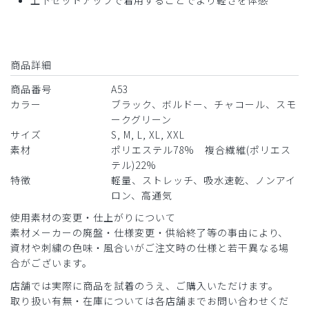
商品詳細
商品番号
A53
カラー
ブラック、ボルドー、チャコール、スモ
ークグリーン
サイズ
S, M, L, XL, XXL
素材
ポリエステル78% 複合繊維(ポリエス
テル)22%
特徴
軽量、ストレッチ、吸水速乾、ノンアイ
ロン、高通気
使用素材の変更・仕上がりについて
素材メーカーの廃盤・仕様変更・供給終了等の事由により、
資材や刺繍の色味・風合いがご注文時の仕様と若干異なる場
合がございます。
店舗では実際に商品を試着のうえ、ご購入いただけます。
取り扱い有無・在庫については各店舗までお問い合わせくだ