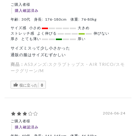
ご購入者様
購入確認済み
年齢:
30代
身長:
176-180cm
体重:
76-80kg
サイズ感
小さめ
大きめ
ストレッチ感
よく伸びる
伸びない
厚さ
とても薄い
厚い
サイズミスって少し小さかった
通販の服はサイズむずかしい
商品：
A53メンズ:スクラブトップス・AIR TRICO/スモ
ークグリーン/M
役に立った
0
2026-06-24
ご購入者様
購入確認済み
年齢:
40代
身長:
161-165cm
体重:
46-50kg