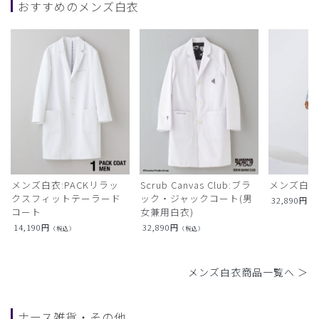
おすすめのメンズ白衣
メンズ白衣:PACKリラッ
Scrub Canvas Club:ブラ
メンズ白衣
クスフィットテーラード
ック・ジャックコート(男
32,890
円
（
コート
女兼用白衣)
14,190
円
32,890
円
（税込）
（税込）
メンズ白衣商品一覧へ ＞
ナース雑貨・その他