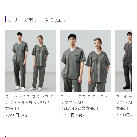
シリーズ商品 「AIR /エアー」
ユニセックス:スクラブパ
ユニセックス:スクラブト
ユニセック
ンツ・AIR MELANGE(男
ップス・AIR
ンツ・AIR L
女兼用)
MELANGE(男女兼用)
女兼用)
7,590
円
7,590
円
7,590
円
（税込）
（税込）
（税