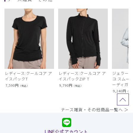
レディース:クールコア ア
レディース:クールコア ア
ジェラート
イスパックT
イスパックZIP T
コ:スムー
ーディガン
7,590
円
9,790
円
（税込）
（税込）
9,240
円
（税
ナース雑貨・その他商品一覧へ ＞
LINE公式アカウント