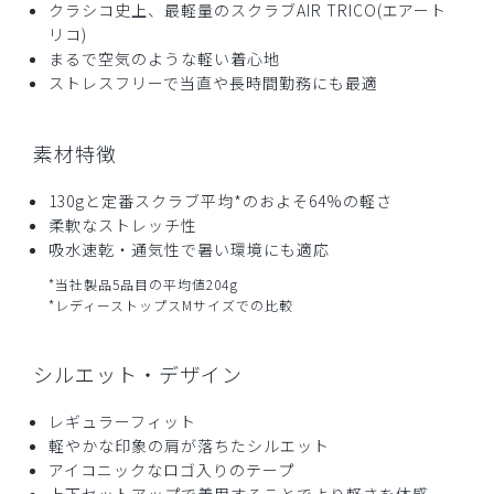
クラシコ史上、最軽量のスクラブAIR TRICO(エアート
リコ)
まるで空気のような軽い着心地
ストレスフリーで当直や長時間勤務にも最適
素材特徴
130gと定番スクラブ平均*のおよそ64%の軽さ
柔軟なストレッチ性
吸水速乾・通気性で暑い環境にも適応
*当社製品5品目の平均値204g
*レディーストップスMサイズでの比較
シルエット・デザイン
レギュラーフィット
軽やかな印象の肩が落ちたシルエット
アイコニックなロゴ入りのテープ
上下セットアップで着用することでより軽さを体感