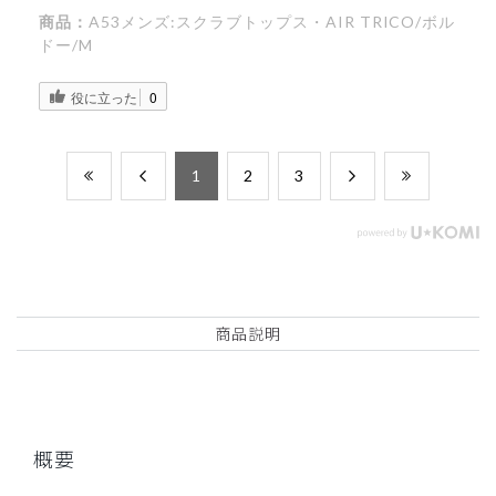
商品：
A53メンズ:スクラブトップス・AIR TRICO/ボル
ドー/M
役に立った
0
​1
​2
​3
商品説明
概要