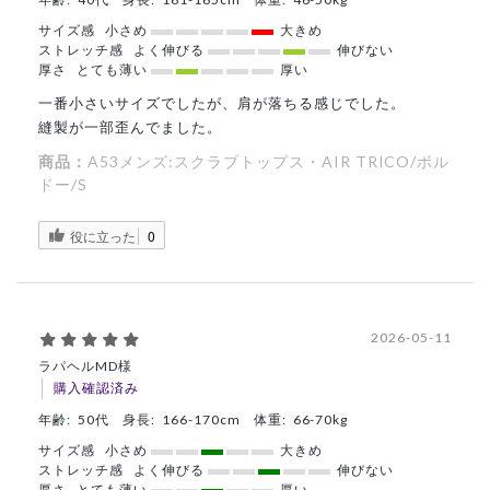
サイズ感
小さめ
大きめ
ストレッチ感
よく伸びる
伸びない
厚さ
とても薄い
厚い
一番小さいサイズでしたが、肩が落ちる感じでした。
縫製が一部歪んでました。
商品：
A53メンズ:スクラブトップス・AIR TRICO/ボル
ドー/S
役に立った
0
2026-05-11
ラパヘルMD様
購入確認済み
年齢:
50代
身長:
166-170cm
体重:
66-70kg
サイズ感
小さめ
大きめ
ストレッチ感
よく伸びる
伸びない
厚さ
とても薄い
厚い