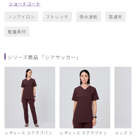
ショートコート
ノンアイロン
ストレッチ
吸水速乾
高通気
軽量素材
シリーズ商品 「シアサッカー」
レディース:スクラブパン
レディース:スクラブトッ
メンズ:ス