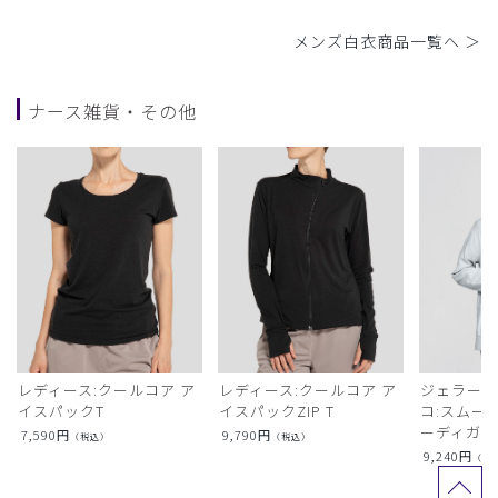
メンズ白衣商品一覧へ ＞
ナース雑貨・その他
レディース:クールコア ア
レディース:クールコア ア
ジェラート
イスパックT
イスパックZIP T
コ:スムー
ーディガン
7,590
円
9,790
円
（税込）
（税込）
9,240
円
（税