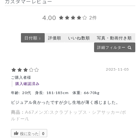
カスタマーレビュー
4.00
2件
日付順 ↓
評価順
いいね数順
写真・動画付き順
詳細フィルター
2025-11-05
ご購入者様
購入確認済み
年齢:
20代
身長:
181-185cm
体重:
66-70kg
ビジュアル良かったですが少し生地が薄く感じました。
商品：
A67メンズ:スクラブトップス・シアサッカー/ボ
ルドー/L
役に立った
0