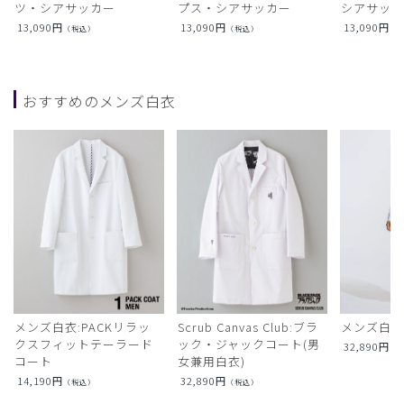
ツ・シアサッカー
プス・シアサッカー
シアサッ
13,090
円
13,090
円
13,090
円
（税込）
（税込）
（
おすすめのメンズ白衣
メンズ白衣:PACKリラッ
Scrub Canvas Club:ブラ
メンズ白衣
クスフィットテーラード
ック・ジャックコート(男
32,890
円
（
コート
女兼用白衣)
14,190
円
32,890
円
（税込）
（税込）