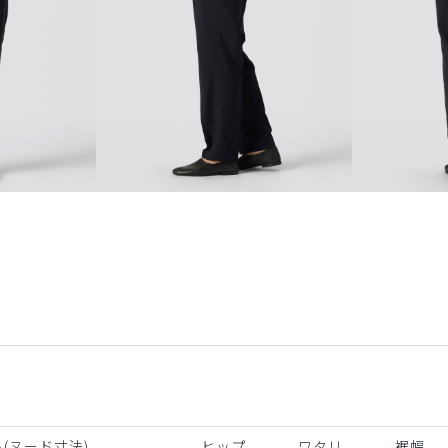
(ヌード寸法)
ヒップ
ワタリ
裾幅