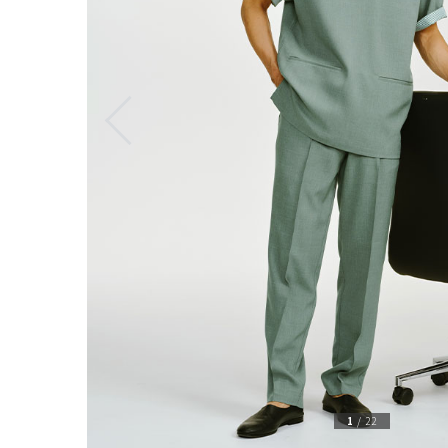
1
/
22