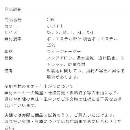
商品詳細
商品番号
C05
カラー
ホワイト
サイズ
XS、S、M、L、XL、XXL
素材混率
ポリエステル85% 複合ポリエステル
15%
素材
ライトジャージー
特徴
ノンアイロン、吸水速乾、透け防止、ス
トレッチ、軽量素材
備考
※裏地に関しては、掲載の写真と異なる
場合があります。
使用素材の変更・仕上がりについて
素材メーカーの廃盤・仕様変更・供給終了等の事由により、
資材や刺繍の色味・風合いがご注文時の仕様と若干異なる場
合がございます。
店舗では実際に商品を試着のうえ、ご購入いただけます。
取り扱い有無・在庫については各店舗までお問い合わせくだ
さい。