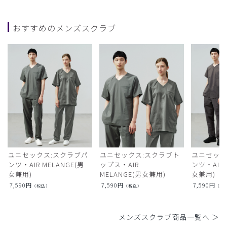
おすすめのメンズスクラブ
ユニセックス:スクラブパ
ユニセックス:スクラブト
ユニセック
ンツ・AIR MELANGE(男
ップス・AIR
ンツ・AIR L
女兼用)
MELANGE(男女兼用)
女兼用)
7,590
円
7,590
円
7,590
円
（税込）
（税込）
（税
メンズスクラブ商品一覧へ ＞