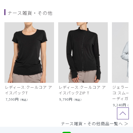
ナース雑貨・その他
レディース:クールコア ア
レディース:クールコア ア
ジェラート
イスパックT
イスパックZIP T
コ:スムー
ーディガン
7,590
円
9,790
円
（税込）
（税込）
9,240
円
（税
ナース雑貨・その他商品一覧へ ＞