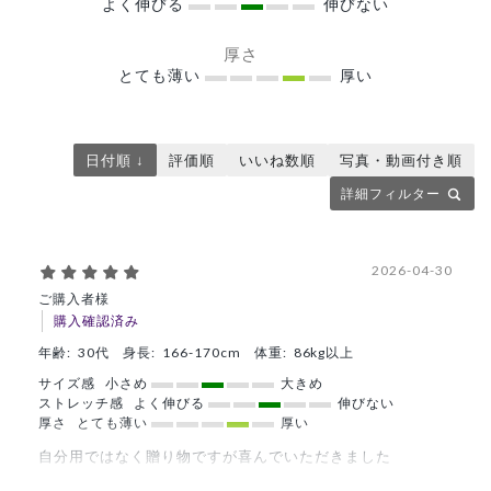
よく伸びる
伸びない
厚さ
とても薄い
厚い
日付順 ↓
評価順
いいね数順
写真・動画付き順
詳細フィルター
2026-04-30
ご購入者様
購入確認済み
年齢:
30代
身長:
166-170cm
体重:
86kg以上
サイズ感
小さめ
大きめ
ストレッチ感
よく伸びる
伸びない
厚さ
とても薄い
厚い
自分用ではなく贈り物ですが喜んでいただきました
商品：
C05メンズ白衣:ライトジャージージャケット/