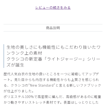
白/XL
レビューの続きをみる
役に立った
0
商品説明
2026-03-03
とし様
生地の美しさにも機能性にもこだわり抜いたワ
購入確認済み
ンランク上の素材
年齢:
40代
身長:
181-185cm
体重:
86kg以上
クラシコの新定番「ライトジャージー」シリー
10年以上使わせていただいております。
ズが誕生
着心地、質感共に最高です。
歴代人気白衣の生地の良いところを一つに凝縮してアップデ
商品：
C05メンズ白衣:ライトジャージージャケット/
ート。見た目からも内包する機能性からも上質さを感じられ
白/XXL
る、クラシコの“New Standard”と言える新しいファブリック
が仕上がりました。
役に立った
0
ポリエステル100%で高密度に編んだ、高級感があるのに軽量
かつ動きやすいストレッチ素材です。表面はしっとりとした