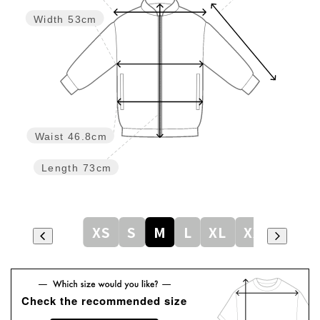
Width
53cm
Waist
46.8cm
Length
73cm
XS
S
M
L
XL
XXL
Check the recommended size