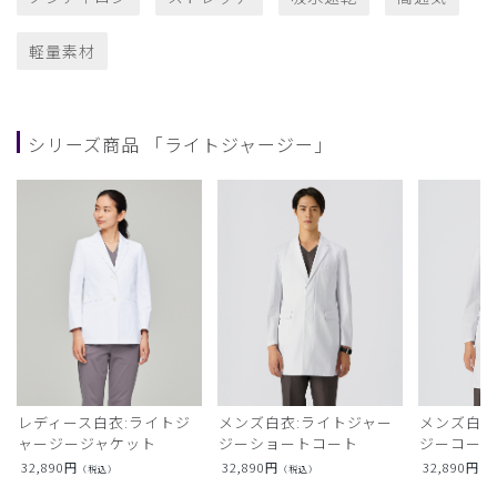
軽量素材
シリーズ商品 「ライトジャージー」
レディース白衣:ライトジ
メンズ白衣:ライトジャー
メンズ白衣
ャージージャケット
ジーショートコート
ジーコー
32,890
円
32,890
円
32,890
円
（税込）
（税込）
（