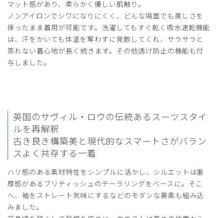
マット感があり、柔らかく優しい肌触り。
ノンアイロンでシワになりにくく、どんな場面でも美しさを
2025-10-25
保ったまま着用が可能です。洗濯してもすぐ乾く吸水速乾機能
ご購入者様
は、汗をかいても体温を奪わずに発散してくれ、サラサラと
購入確認済み
蒸れない着心地が長く続きます。その他透け防止の機能も付
年齢:
30代
身長:
176-180cm
体重:
81-85kg
与しました。
サイズもぴったりで、着心地も良く大満足です。
他の白衣も購入しようと思います。
商品：
C05メンズ白衣:ライトジャージージャケット/
白/XL
英国のサヴィル・ロウの伝統あるスーツスタイ
役に立った
0
ルを再解釈
古き良き構築美と現代的なスマートさがバラン
スよく共存する一着
ハリ感のある素材特性をシンプルに活かし、シルエットは重
2025-05-11
厚感があるブリティッシュのテーラリングをベースに。そこ
ご購入者様
購入確認済み
へ、袖をストレート気味にするなどのモダンな要素も組み込
みました。
年齢:
70代
身長:
166-170cm
体重:
61-65kg