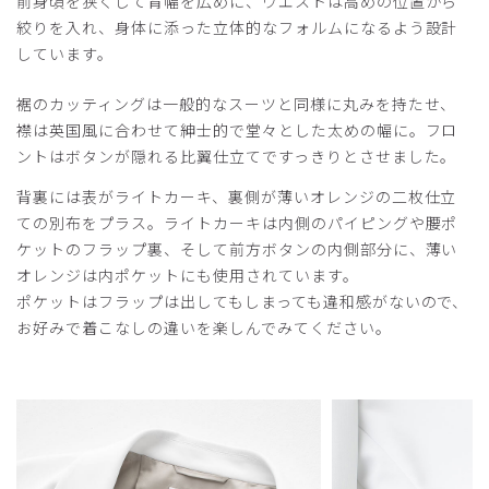
前身頃を狭くして背幅を広めに、ウエストは高めの位置から
ライトジャージジャゲット白衣
絞りを入れ、身体に添った立体的なフォルムになるよう設計
Mサイズで前ボタンが止まらなかった。
しています。
次はLサイズを購入する予定です。
裾のカッティングは一般的なスーツと同様に丸みを持たせ、
商品：
C05メンズ白衣:ライトジャージージャケット/
白/M
襟は英国風に合わせて紳士的で堂々とした太めの幅に。フロ
ントはボタンが隠れる比翼仕立てですっきりとさせました。
役に立った
0
背裏には表がライトカーキ、裏側が薄いオレンジの二枚仕立
ての別布をプラス。ライトカーキは内側のパイピングや腰ポ
ケットのフラップ裏、そして前方ボタンの内側部分に、薄い
オレンジは内ポケットにも使用されています。
2025-04-24
ポケットはフラップは出してもしまっても違和感がないので、
ご購入者様
お好みで着こなしの違いを楽しんでみてください。
購入確認済み
年齢:
30代
身長:
181-185cm
体重:
61-65kg
生地もしっかりしていて肌触りも良くお気に入りです。ダボ
っとせずスマートに着れます。
商品：
C05メンズ白衣:ライトジャージージャケット/
白/M