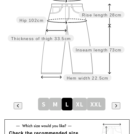
Rise length
28cm
Hip
102cm
Thickness of thigh
33.5cm
Inseam length
73cm
Hem width
22.5cm
S
M
L
XL
XXL
Check the recommended size