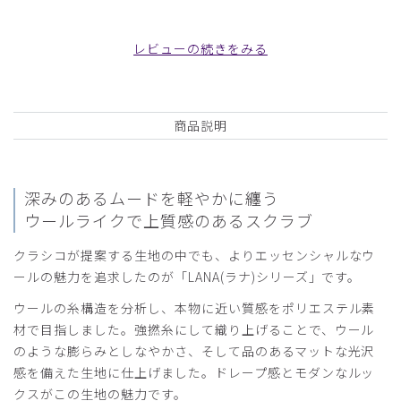
みかん様
購入確認済み
レビューの続きをみる
年齢:
40代
身長:
166-170cm
体重:
56-60kg
びっくりするほど褒められました
着用初日、職場の方々から信じられないくらい多くのお褒め
商品説明
の言葉をいただきました。普段は白衣を着用していたので膨
張色だしポワンと太めに見られていたようですが、ネイビー
を着たら引き締まって見えて別人のようとのことです。着痩
せ効果抜群なんですね。
深みのあるムードを軽やかに纏う
ウールライクで上質感のあるスクラブ
商品：
L34レディース:スクラブパンツ・LANA/ディープ
ネイビー/L
クラシコが提案する生地の中でも、よりエッセンシャルなウ
ールの魅力を追求したのが「LANA(ラナ)シリーズ」です。
役に立った
0
ウールの糸構造を分析し、本物に近い質感をポリエステル素
材で目指しました。強撚糸にして織り上げることで、ウール
のような膨らみとしなやかさ、そして品のあるマットな光沢
2024-03-06
感を備えた生地に仕上げました。ドレープ感とモダンなルッ
ご購入者様
クスがこの生地の魅力です。