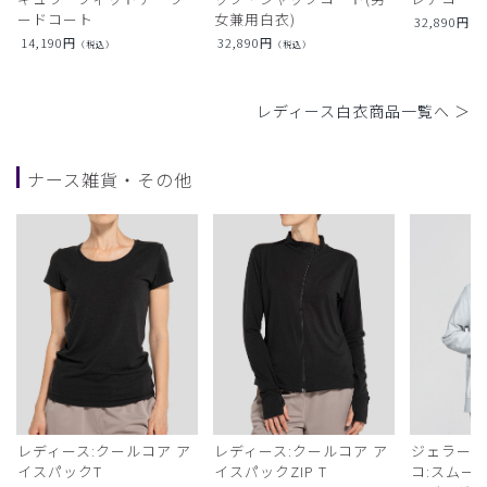
ードコート
女兼用白衣)
32,890
円
（
14,190
円
32,890
円
（税込）
（税込）
レディース白衣商品一覧へ ＞
ナース雑貨・その他
レディース:クールコア ア
レディース:クールコア ア
ジェラート
イスパックT
イスパックZIP T
コ:スムー