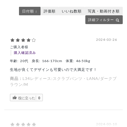
日付順 ↓
評価順
いいね数順
写真・動画付き順
詳細フィルター
2024-03-26
ご購入者様
購入確認済み
年齢:
20代
身長:
166-170cm
体重:
46-50kg
生地が良くてデザインも可愛いので大満足です！
商品：
L34レディース:スクラブパンツ・LANA/ダークブ
ラウン/M
役に立った
0
2024-03-10