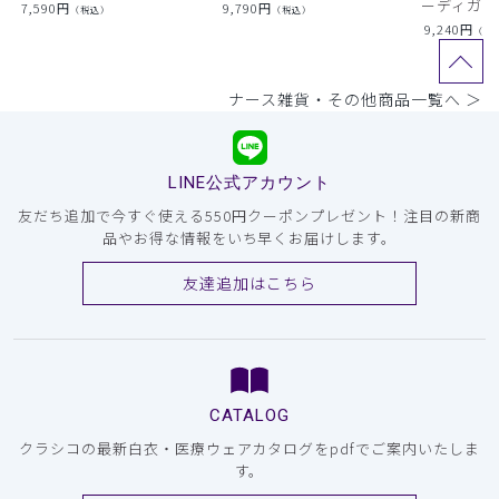
ーディガン
7,590
円
9,790
円
（税込）
（税込）
9,240
円
（税
ナース雑貨・その他商品一覧へ ＞
LINE公式アカウント
友だち追加で今すぐ使える550円クーポンプレゼント！注目の新商
品やお得な情報をいち早くお届けします。
友達追加はこちら
CATALOG
クラシコの最新白衣・医療ウェアカタログをpdfでご案内いたしま
す。