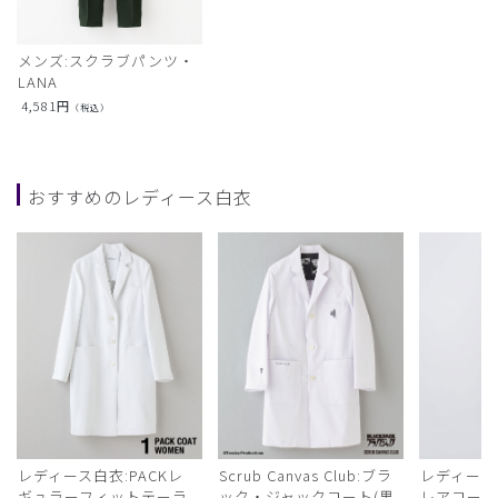
メンズ:スクラブパンツ・
LANA
4,581
円
（税込）
おすすめのレディース白衣
レディース白衣:PACKレ
Scrub Canvas Club:ブラ
レディース
ギュラーフィットテーラ
ック・ジャックコート(男
レアコー