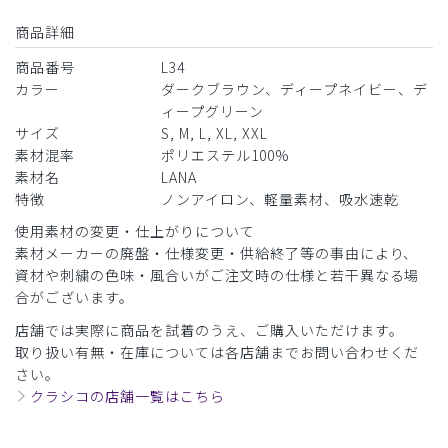
商品詳細
商品番号
L34
カラー
ダークブラウン、ディープネイビー、デ
ィープグリーン
サイズ
S, M, L, XL, XXL
素材混率
ポリエステル100%
素材名
LANA
特徴
ノンアイロン、軽量素材、吸水速乾
使用素材の変更・仕上がりについて
素材メーカーの廃盤・仕様変更・供給終了等の事由により、
資材や刺繍の色味・風合いがご注文時の仕様と若干異なる場
合がございます。
店舗では実際に商品を試着のうえ、ご購入いただけます。
取り扱い有無・在庫については各店舗までお問い合わせくだ
さい。
クラシコの店舗一覧はこちら