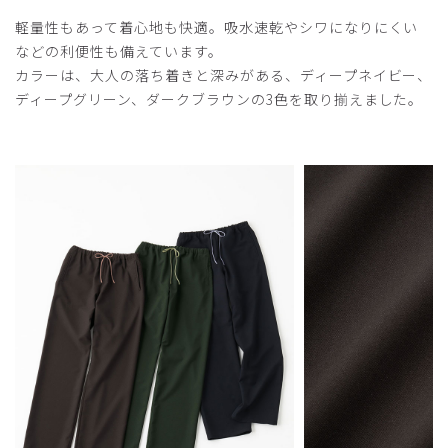
購入確認済み
軽量性もあって着心地も快適。吸水速乾やシワになりにくい
年齢:
60代
身長:
151-155cm
体重:
51-55kg
などの利便性も備えています。
思ったより生地が薄かった。着心地などは問題ありません。
カラーは、大人の落ち着きと深みがある、ディープネイビー、
商品：
L34レディース:スクラブパンツ・LANA/ディープ
ディープグリーン、ダークブラウンの3色を取り揃えました。
ネイビー/L
役に立った
0
2024-03-03
ご購入者様
購入確認済み
年齢:
60代
身長:
150cm以下
体重:
46-50kg
上着丈が気に入ってます
袖口、襟のラインワンポイントが可愛い❤
商品：
L34レディース:スクラブパンツ・LANA/ディープ
グリーン/S