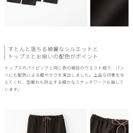
役に立った
0
2024-02-25
アユミ様
すとんと落ちる綺麗なシルエットと
購入確認済み
トップスとお揃いの配色がポイント
年齢:
40代
身長:
166-170cm
体重:
56-60kg
トップスのパイピングと同じ色の細目のウエスト紐で、パン
上下Ｌサイズ、ダークブラウンを購入しました。生地は薄め
ツにも配色による軽やかさを演出しました。上品な印象を与
ですが贅肉や下着は透けません。トップスは定番のスクラブ
えてくれ、型崩れも防止する細かなステッチワークも施して
(ナース服寄り)と比べたら短めですが、手を伸ばしてもお腹
います。
が見えることはないです。高級感のある色味と質感でとても
気に入りました。
商品：
L34レディース:スクラブパンツ・LANA/ダークブ
ラウン/L
役に立った
1