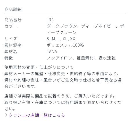
商品詳細
商品番号
L34
カラー
ダークブラウン、ディープネイビー、デ
ィープグリーン
サイズ
S, M, L, XL, XXL
素材混率
ポリエステル100%
素材名
LANA
特徴
ノンアイロン、軽量素材、吸水速乾
使用素材の変更・仕上がりについて
素材メーカーの廃盤・仕様変更・供給終了等の事由により、
資材や刺繍の色味・風合いがご注文時の仕様と若干異なる場
合がございます。
店舗では実際に商品を試着のうえ、ご購入いただけます。
取り扱い有無・在庫については各店舗までお問い合わせくだ
さい。
クラシコの店舗一覧はこちら