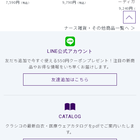
ーディガン
7,590
円
9,790
円
（税込）
（税込）
9,240
円
（税
ナース雑貨・その他商品一覧へ ＞
LINE公式アカウント
友だち追加で今すぐ使える550円クーポンプレゼント！注目の新商
品やお得な情報をいち早くお届けします。
友達追加はこちら
CATALOG
クラシコの最新白衣・医療ウェアカタログをpdfでご案内いたしま
す。