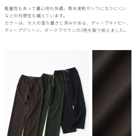
購入確認済み
軽量性もあって着心地も快適。吸水速乾やシワになりにくい
年齢:
60代
身長:
151-155cm
体重:
51-55kg
などの利便性も備えています。
思ったより生地が薄かった。着心地などは問題ありません。
カラーは、大人の落ち着きと深みがある、ディープネイビー、
商品：
L34レディース:スクラブパンツ・LANA/ディープ
ディープグリーン、ダークブラウンの3色を取り揃えました。
ネイビー/L
役に立った
0
2024-03-03
ご購入者様
購入確認済み
年齢:
60代
身長:
150cm以下
体重:
46-50kg
上着丈が気に入ってます
袖口、襟のラインワンポイントが可愛い❤
商品：
L34レディース:スクラブパンツ・LANA/ディープ
グリーン/S