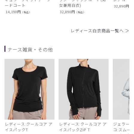
ードコート
女兼用白衣)
32,890
円
（
14,190
円
32,890
円
（税込）
（税込）
レディース白衣商品一覧へ ＞
ナース雑貨・その他
レディース:クールコア ア
レディース:クールコア ア
ジェラート
イスパックT
イスパックZIP T
コ:スムー