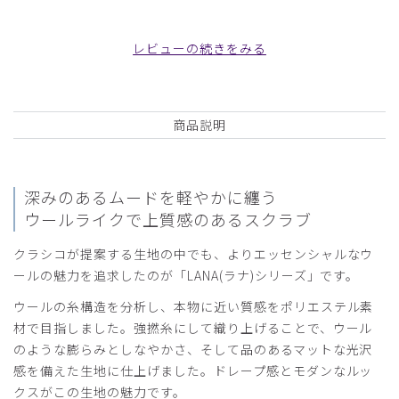
みかん様
購入確認済み
レビューの続きをみる
年齢:
40代
身長:
166-170cm
体重:
56-60kg
びっくりするほど褒められました
着用初日、職場の方々から信じられないくらい多くのお褒め
商品説明
の言葉をいただきました。普段は白衣を着用していたので膨
張色だしポワンと太めに見られていたようですが、ネイビー
を着たら引き締まって見えて別人のようとのことです。着痩
せ効果抜群なんですね。
深みのあるムードを軽やかに纏う
ウールライクで上質感のあるスクラブ
商品：
L34レディース:スクラブパンツ・LANA/ディープ
ネイビー/L
クラシコが提案する生地の中でも、よりエッセンシャルなウ
ールの魅力を追求したのが「LANA(ラナ)シリーズ」です。
役に立った
0
ウールの糸構造を分析し、本物に近い質感をポリエステル素
材で目指しました。強撚糸にして織り上げることで、ウール
のような膨らみとしなやかさ、そして品のあるマットな光沢
2024-03-06
感を備えた生地に仕上げました。ドレープ感とモダンなルッ
ご購入者様
クスがこの生地の魅力です。