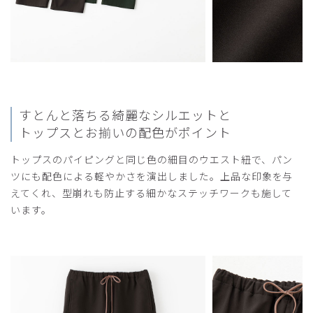
役に立った
0
2024-02-25
アユミ様
すとんと落ちる綺麗なシルエットと
購入確認済み
トップスとお揃いの配色がポイント
年齢:
40代
身長:
166-170cm
体重:
56-60kg
トップスのパイピングと同じ色の細目のウエスト紐で、パン
上下Ｌサイズ、ダークブラウンを購入しました。生地は薄め
ツにも配色による軽やかさを演出しました。上品な印象を与
ですが贅肉や下着は透けません。トップスは定番のスクラブ
えてくれ、型崩れも防止する細かなステッチワークも施して
(ナース服寄り)と比べたら短めですが、手を伸ばしてもお腹
います。
が見えることはないです。高級感のある色味と質感でとても
気に入りました。
商品：
L34レディース:スクラブパンツ・LANA/ダークブ
ラウン/L
役に立った
1