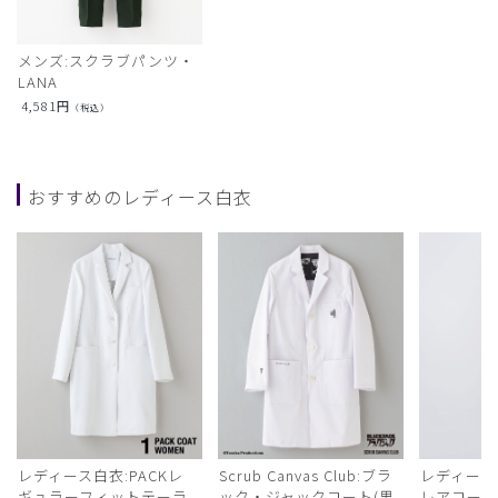
メンズ:スクラブパンツ・
LANA
4,581
円
（税込）
おすすめのレディース白衣
レディース白衣:PACKレ
Scrub Canvas Club:ブラ
レディース
ギュラーフィットテーラ
ック・ジャックコート(男
レアコー