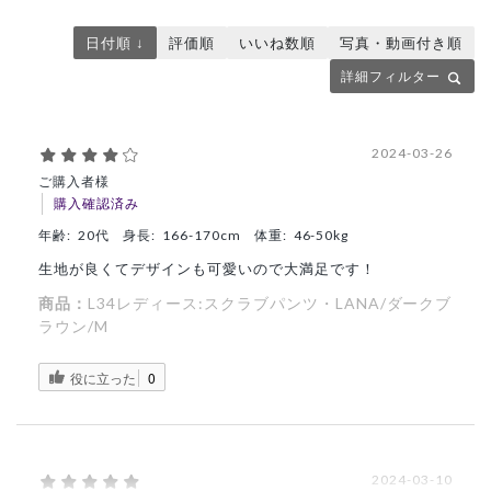
日付順 ↓
評価順
いいね数順
写真・動画付き順
詳細フィルター
2024-03-26
ご購入者様
購入確認済み
年齢:
20代
身長:
166-170cm
体重:
46-50kg
生地が良くてデザインも可愛いので大満足です！
商品：
L34レディース:スクラブパンツ・LANA/ダークブ
ラウン/M
役に立った
0
2024-03-10