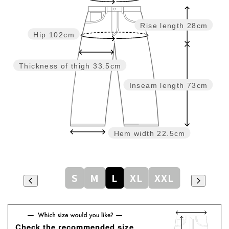
Rise length
28cm
Hip
102cm
Thickness of thigh
33.5cm
Inseam length
73cm
Hem width
22.5cm
S
M
L
XL
XXL
Check the recommended size