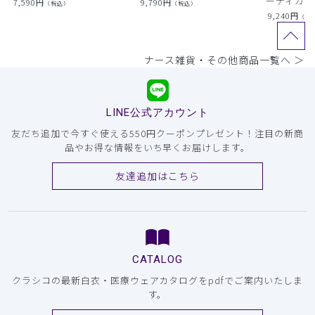
ーディガン
7,590
円
9,790
円
（税込）
（税込）
9,240
円
（税
ナース雑貨・その他商品一覧へ ＞
LINE公式アカウント
友だち追加で今すぐ使える550円クーポンプレゼント！注目の新商
品やお得な情報をいち早くお届けします。
友達追加はこちら
CATALOG
クラシコの最新白衣・医療ウェアカタログをpdfでご案内いたしま
す。