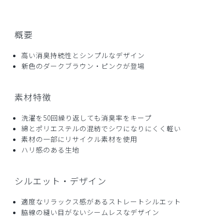
概要
2026-06-17
めぐ様
高い消臭持続性とシンプルなデザイン
購入確認済み
新色のダークブラウン・ピンクが登場
年齢:
40代
身長:
150cm以下
体重:
45kg以下
サイズ感
小さめ
大きめ
素材特徴
ストレッチ感
よく伸びる
伸びない
厚さ
とても薄い
厚い
洗濯を50回繰り返しても消臭率をキープ
思っていた素材と違いました。ネット注文なのでそこは難し
綿とポリエステルの混紡でシワになりにくく軽い
いです。
素材の一部にリサイクル素材を使用
商品：
L38レディース:デオストレッチスクラブパンツ/
ハリ感のある生地
ディープグリーン/S
役に立った
0
シルエット・デザイン
適度なリラックス感があるストレートシルエット
脇線の縫い目がないシームレスなデザイン