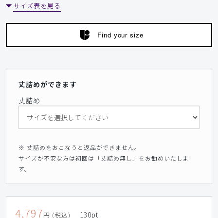
仕方ないが失敗しました。
サイズ表を見る
商品：
L38レディース:デオストレッチスクラブパンツ/
ダークブラウン/XL
Find your size
役に立った
1
丈詰めができます
​1
​2
​3
丈詰め
※ 丈詰めをおこなうと返品ができません。
サイズが不安な方は初回は「丈詰め無し」をお勧めいたしま
す。
4,797
130
pt
円 (税込)