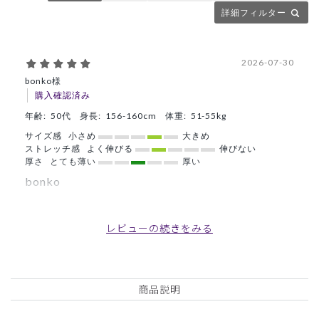
詳細フィルター
2026-07-30
bonko様
購入確認済み
年齢:
50代
身長:
156-160cm
体重:
51-55kg
サイズ感
小さめ
大きめ
ストレッチ感
よく伸びる
伸びない
厚さ
とても薄い
厚い
bonko
職場で支給されているものが色褪せたので購入しました。支
給されたものよりも生地が柔らかく、そして蒸れずとてもあ
レビューの続きをみる
りがたいです。カットせず丁度の長さでした。
商品：
L38レディース:デオストレッチスクラブパンツ/
ディープグリーン/L
商品説明
役に立った
0