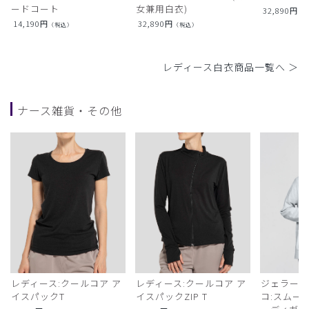
ードコート
女兼用白衣)
32,890
円
（
14,190
円
32,890
円
（税込）
（税込）
レディース白衣商品一覧へ ＞
ナース雑貨・その他
レディース:クールコア ア
レディース:クールコア ア
ジェラート
イスパックT
イスパックZIP T
コ:スムー