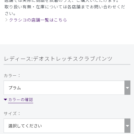
シワが凄い
取り扱い有無・在庫については各店舗までお問い合わせくだ
さい。
シワが凄い
クラシコの店舗一覧はこちら
悪くはないけど、値段が値段だけに
もっと安くていいのはある
シミにもなりやすいし、とれない
水溶性のOILでもシミになって取れなかった
商品：
L38レディース:デオストレッチスクラブパンツ/
ピンク/M
レディース:デオストレッチスクラブパンツ
役に立った
1
カラー：
2024-09-05
カラーの確認
ご購入者様
購入確認済み
サイズ：
年齢:
50代
身長:
156-160cm
体重:
71-75kg
思っていたより厚く小さくて着れない。自分が選択したので