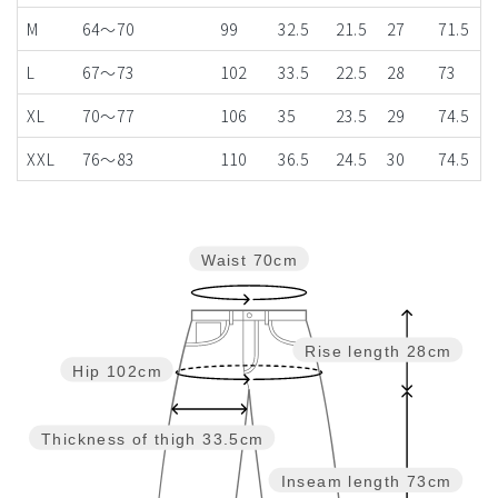
M
64～70
99
32.5
21.5
27
71.5
L
67～73
102
33.5
22.5
28
73
XL
70～77
106
35
23.5
29
74.5
XXL
76～83
110
36.5
24.5
30
74.5
Waist
70cm
Rise length
28cm
Hip
102cm
Thickness of thigh
33.5cm
Inseam length
73cm