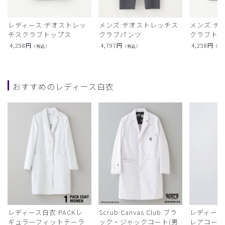
レディース:デオストレッ
メンズ:デオストレッチス
メンズ:デ
チスクラブトップス
クラブパンツ
クラブト
4,258
円
4,797
円
4,258
円
（税込）
（税込）
（税
おすすめのレディース白衣
レディース白衣:PACKレ
Scrub Canvas Club:ブラ
レディース
ギュラーフィットテーラ
ック・ジャックコート(男
レアコー