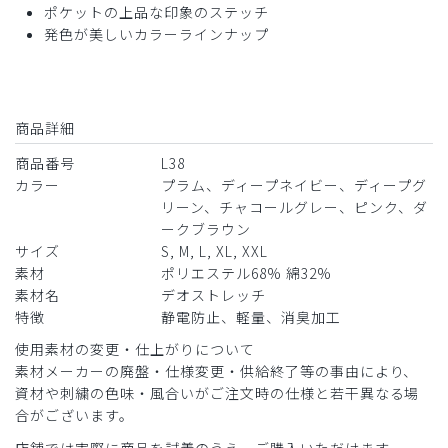
ポケットの上品な印象のステッチ
2024-10-19
発色が美しいカラーラインナップ
ご購入者様
購入確認済み
年齢:
20代
身長:
161-165cm
体重:
56-60kg
意外とブラウンじゃない
商品詳細
太って見えるかも
商品番号
L38
デオスクラブの方が好み
カラー
プラム、ディープネイビー、ディープグ
商品：
L38レディース:デオストレッチスクラブパンツ/
リーン、チャコールグレー、ピンク、ダ
ダークブラウン/M
ークブラウン
サイズ
S, M, L, XL, XXL
役に立った
4
素材
ポリエステル68% 綿32%
素材名
デオストレッチ
特徴
静電防止、軽量、消臭加工
使用素材の変更・仕上がりについて
2024-09-17
素材メーカーの廃盤・仕様変更・供給終了等の事由により、
愛様
資材や刺繍の色味・風合いがご注文時の仕様と若干異なる場
購入確認済み
合がございます。
年齢:
40代
身長:
156-160cm
体重:
46-50kg
店舗では実際に商品を試着のうえ、ご購入いただけます。