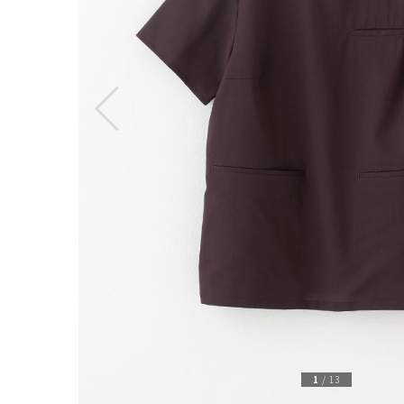
1
/
13