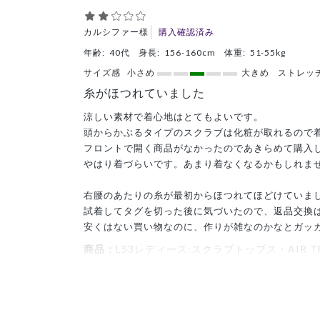
カルシファー様
購入確認済み
年齢:
40代
身長:
156-160cm
体重:
51-55kg
サイズ感
小さめ
大きめ
ストレッ
糸がほつれていました
涼しい素材で着心地はとてもよいです。
頭からかぶるタイプのスクラブは化粧が取れるので
フロントで開く商品がなかったのであきらめて購入
やはり着づらいです。あまり着なくなるかもしれま
右腰のあたりの糸が最初からほつれてほどけていま
試着してタグを切った後に気づいたので、返品交換
安くはない買い物なのに、作りが雑なのかなとガッ
商品：
L53レディース:スクラブトップス・AIR TR
役に立った
1