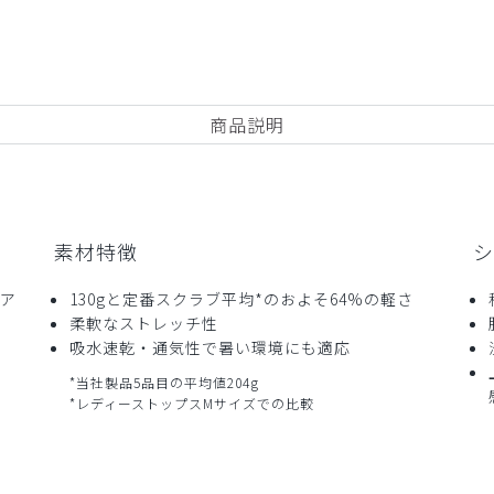
商品説明
チ感
よく伸びる
伸びない
厚さ
とても薄い
える心配がないので安心して着ることができます。
RICO/ブラック/M
素材特徴
シ
エア
130gと定番スクラブ平均*のおよそ64%の軽さ
柔軟なストレッチ性
吸水速乾・通気性で暑い環境にも適応
*当社製品5品目の平均値204g
*レディーストップスMサイズでの比較
チ感
よく伸びる
伸びない
厚さ
とても薄い