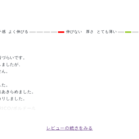
チ感
よく伸びる
伸びない
厚さ
とても薄い
着づらいです。
しましたが、
せん。
した。
はあきらめました。
カリしました。
ICO/ボルドー/L
レビューの続きをみる