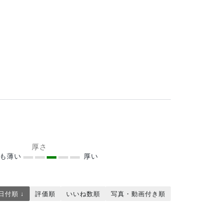
厚さ
ても薄い
厚い
日付順 ↓
評価順
いいね数順
写真・動画付き順