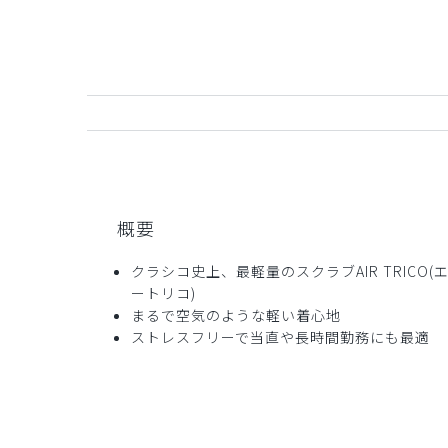
ご購入者様
購入確認済み
年齢:
40代
身長:
151-155cm
体重:
45kg以下
サイズ感
小さめ
大きめ
ストレッ
生地が薄く軽いので、着心地がとても良いです！
首元も開きすぎていないので、かがんでも胸元が見
商品：
L53レディース:スクラブトップス・AIR T
概要
役に立った
0
クラシコ史上、最軽量のスクラブAIR TRICO(
ートリコ)
まるで空気のような軽い着心地
ストレスフリーで当直や長時間勤務にも最適
マンチカン様
購入確認済み
年齢:
30代
身長:
156-160cm
体重:
46-50kg
サイズ感
小さめ
大きめ
ストレッ