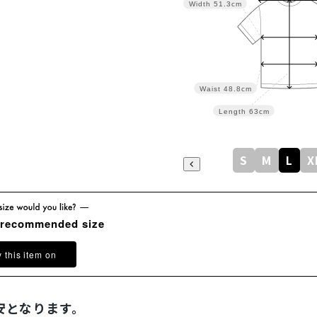
Width
51.3cm
Waist
48.8cm
Length
63cm
S
M
L
X
 recommended size
y this item on
安となります。