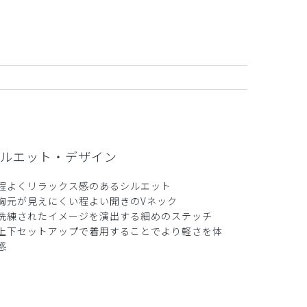
2026-06-17
厚い
ルエット・デザイン
程よくリラックス感のあるシルエット
胸元が見えにくい程よい開きのVネック
洗練されたイメージを演出する細めのステッチ
上下セットアップで着用することでより軽さを体
2026-06-14
感
厚い