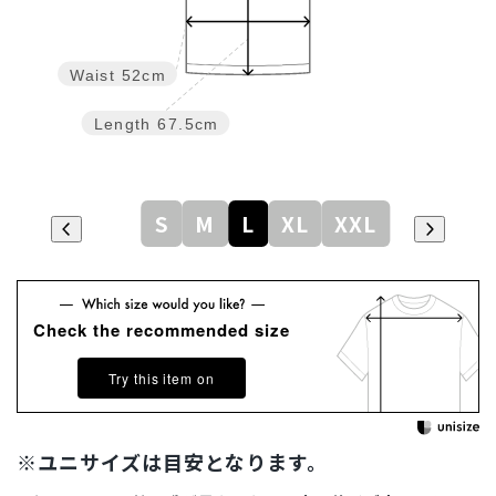
Waist
52cm
Length
67.5cm
S
M
L
XL
XXL
Check the recommended size
Try this item on
※ユニサイズは目安となります。