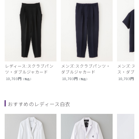
レディース:スクラブパン
メンズ:スクラブパンツ・
メンズ:ス
ツ・ダブルジャカード
ダブルジャカード
ス・ダブル
10,703
円
10,703
円
10,703
円
（税込）
（税込）
（
おすすめのレディース白衣