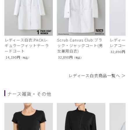
レディース白衣:PACKレ
Scrub Canvas Club:ブラ
レディース
ギュラーフィットテーラ
ック・ジャックコート(男
レアコー
ードコート
女兼用白衣)
32,890
円
（
14,190
円
32,890
円
（税込）
（税込）
レディース白衣商品一覧へ ＞
ナース雑貨・その他