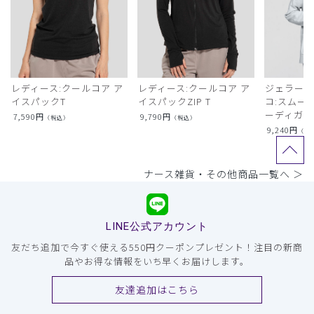
レディース:クールコア ア
レディース:クールコア ア
ジェラート
イスパックT
イスパックZIP T
コ:スムー
ーディガン
7,590
円
9,790
円
（税込）
（税込）
9,240
円
（税
ナース雑貨・その他商品一覧へ ＞
LINE公式アカウント
友だち追加で今すぐ使える550円クーポンプレゼント！注目の新商
品やお得な情報をいち早くお届けします。
友達追加はこちら