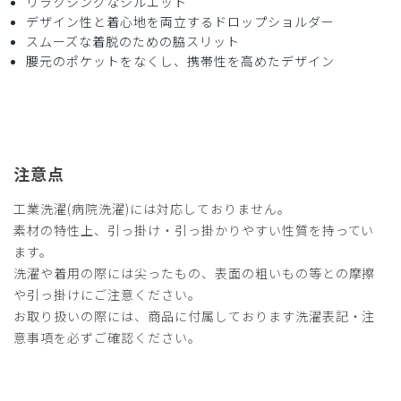
リラクシングなシルエット
デザイン性と着心地を両立するドロップショルダー
2026-05-27
スムーズな着脱のための脇スリット
ご購入者様
腰元のポケットをなくし、携帯性を高めたデザイン
購入確認済み
サイズ感
小さめ
大きめ
ストレッチ感
よく伸びる
伸びない
厚さ
とても薄い
厚い
着心地はよく、廃盤は残念。カラーが少ないのがよくない、
注意点
ベージュが欲しいです。
商品：
L59レディース:スクラブトップス・ダブルジャカ
工業洗濯(病院洗濯)には対応しておりません。
ード/ブラック/M
素材の特性上、引っ掛け・引っ掛かりやすい性質を持ってい
ます。
役に立った
0
洗濯や着用の際には尖ったもの、表面の粗いもの等との摩擦
や引っ掛けにご注意ください。
お取り扱いの際には、商品に付属しております洗濯表記・注
意事項を必ずご確認ください。