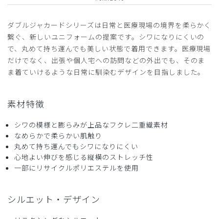
2026-06-01
ダブルジャカードシリーズは日常と医療現場の境界を柔らかく
John様
繋ぐ、新しいユニフォームの提案です。シワになりにくいの
購入確認済み
で、丸めて持ち運んでも美しい状態で着用できます。医療現場
年齢:
50代
身長:
161-165cm
体重:
66-70kg
だけでなく、出張や個人宅への訪問などの外出でも、そのま
サイズ感
小さめ
大きめ
ま着ていけるような日常に馴染むデザインを目指しました。
ストレッチ感
よく伸びる
伸びない
厚さ
とても薄い
厚い
ポケットかない
素材特徴
まさかポケットがないスクラブとは思わず。
シワの模様と膨らみが上品なフクレ二重織素材
ポケットは必須でファッション性を重視しすぎ。残念です。
なめらかで柔らかい肌触り
高い買い物をしてしまった。
丸めて持ち運んでもシワになりにくい
商品：
L59レディース:スクラブトップス・ダブルジャカ
心地よい伸びを感じる縦横のストレッチ性
ード/ディープネイビー/XL
一部にリサイクルポリエステルを使用
役に立った
0
シルエット・デザイン