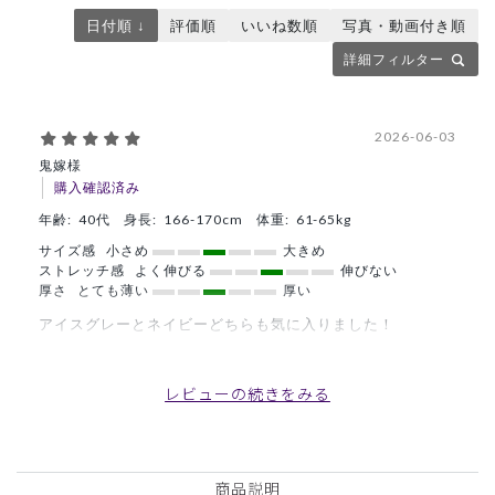
日付順 ↓
評価順
いいね数順
写真・動画付き順
詳細フィルター
2026-06-03
鬼嫁様
購入確認済み
年齢:
40代
身長:
166-170cm
体重:
61-65kg
サイズ感
小さめ
大きめ
ストレッチ感
よく伸びる
伸びない
厚さ
とても薄い
厚い
アイスグレーとネイビーどちらも気に入りました！
商品：
L59レディース:スクラブトップス・ダブルジャカ
ード/ディープネイビー/L
レビューの続きをみる
役に立った
0
商品説明