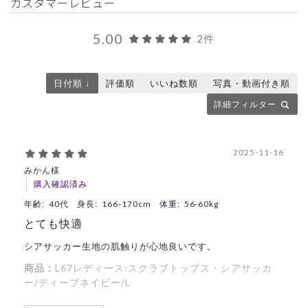
カスタマーレビュー
5.00
2件
日付順 ↓
評価順
いいね数順
写真・動画付き順
詳細フィルター
2025-11-16
みかん様
購入確認済み
年齢:
40代
身長:
166-170cm
体重:
56-60kg
とても快適
シアサッカー生地の肌触りが心地良いです。
商品：
L67レディース:スクラブトップス・シアサッカ
ー/ディープネイビー/L