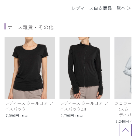
レディース白衣商品一覧へ ＞
ナース雑貨・その他
レディース:クールコア ア
レディース:クールコア ア
ジェラート
イスパックT
イスパックZIP T
コ:スムー
ーディガン
7,590
円
9,790
円
（税込）
（税込）
9,240
円
（税