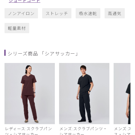
ショートコート
ノンアイロン
ストレッチ
吸水速乾
高通気
軽量素材
シリーズ商品 「シアサッカー」
レディース:スクラブパン
メンズ:スクラブパンツ・
メンズ:ス
ツ・シアサッカー
シアサッカー
ス・シア