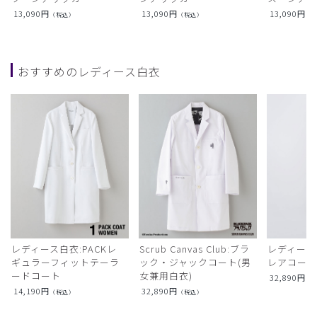
13,090
円
13,090
円
13,090
円
（税込）
（税込）
（
おすすめのレディース白衣
レディース白衣:PACKレ
Scrub Canvas Club:ブラ
レディース
ギュラーフィットテーラ
ック・ジャックコート(男
レアコー
ードコート
女兼用白衣)
32,890
円
（
14,190
円
32,890
円
（税込）
（税込）