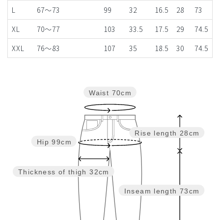
L
67～73
99
32
16.5
28
73
XL
70～77
103
33.5
17.5
29
74.5
XXL
76～83
107
35
18.5
30
74.5
Waist
70cm
Rise length
28cm
Hip
99cm
Thickness of thigh
32cm
Inseam length
73cm