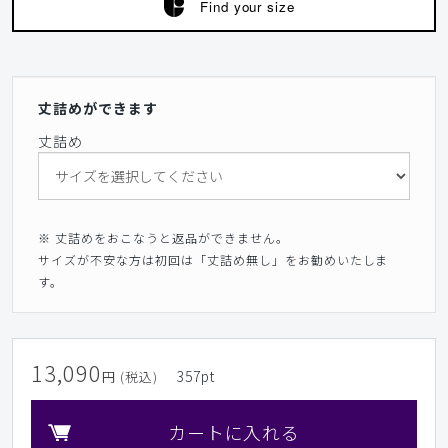
Find your size
丈詰めができます
丈詰め
※ 丈詰めをおこなうと返品ができません。
サイズが不安な方は初回は「丈詰め無し」をお勧めいたしま
す。
13,090
357
pt
円 (税込)
カートに入れる