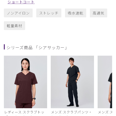
ショートコート
ノンアイロン
ストレッチ
吸水速乾
高通気
軽量素材
シリーズ商品 「シアサッカー」
レディース:スクラブトッ
メンズ:スクラブパンツ・
メンズ:ス