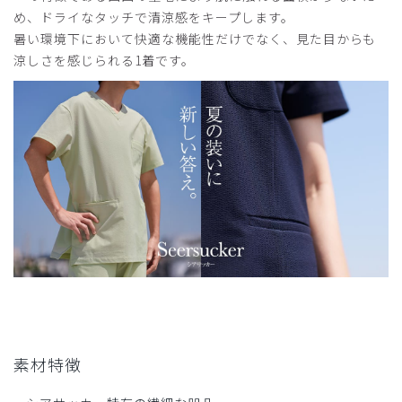
あかね様
め、ドライなタッチで清涼感をキープします。
購入確認済み
暑い環境下において快適な機能性だけでなく、見た目からも
年齢:
40代
身長:
156-160cm
体重:
66-70kg
涼しさを感じられる1着です。
サイズ感
小さめ
大きめ
ストレッチ感
よく伸びる
伸びない
厚さ
とても薄い
厚い
とてもよかったです。
シワ加工の様になっており、速乾性のあるタイプでした。着
心地は良いです。
商品：
L68レディース:スクラブパンツ・シアサッカー/
ボルドー/XL
役に立った
0
2025-11-16
素材特徴
みかん様
購入確認済み