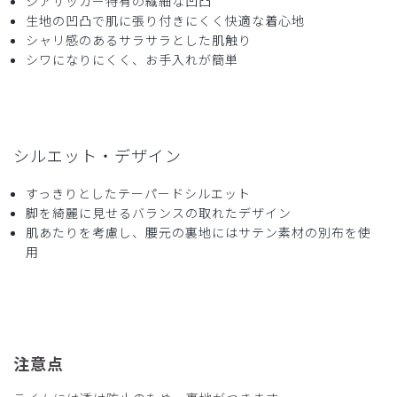
シアサッカー特有の繊細な凹凸
生地の凹凸で肌に張り付きにくく快適な着心地
年齢:
40代
身長:
166-170cm
体重:
56-60kg
シャリ感のあるサラサラとした肌触り
着心地よし
シワになりにくく、お手入れが簡単
シアサッカー生地の見た目もおしゃれです。
商品：
L68レディース:スクラブパンツ・シアサッカー/
ディープネイビー/L
シルエット・デザイン
役に立った
0
すっきりとしたテーパードシルエット
脚を綺麗に見せるバランスの取れたデザイン
肌あたりを考慮し、腰元の裏地にはサテン素材の別布を使
2025-09-14
用
ご購入者様
購入確認済み
年齢:
30代
身長:
156-160cm
体重:
51-55kg
着心地が凄く良いです。
ネイビーを購入しましたがストレッチが効いています。
注意点
フィットしすぎるわけでもなく、オーバーになりすぎるわけ
でもなく丁度良かったです。