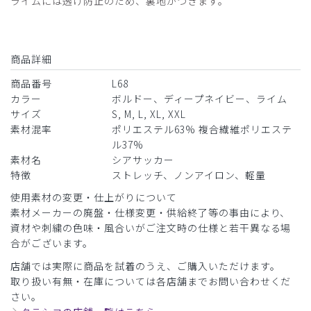
ライムには透け防止のため、裏地がつきます。
女性らしさもあるデザインで安っぽく見えず凄く気に入って
います。
商品：
L68レディース:スクラブパンツ・シアサッカー/
商品詳細
ディープネイビー/L
商品番号
L68
カラー
ボルドー、ディープネイビー、ライム
役に立った
0
サイズ
S, M, L, XL, XXL
素材混率
ポリエステル63% 複合繊維ポリエステ
ル37%
素材名
シアサッカー
特徴
ストレッチ、ノンアイロン、軽量
使用素材の変更・仕上がりについて
素材メーカーの廃盤・仕様変更・供給終了等の事由により、
資材や刺繍の色味・風合いがご注文時の仕様と若干異なる場
合がございます。
店舗では実際に商品を試着のうえ、ご購入いただけます。
取り扱い有無・在庫については各店舗までお問い合わせくだ
さい。