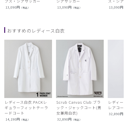
プス・シアサッカー
シアサッカー
ス・シア
13,090
円
13,090
円
13,090
円
（税込）
（税込）
（
おすすめのレディース白衣
レディース白衣:PACKレ
Scrub Canvas Club:ブラ
レディース
ギュラーフィットテーラ
ック・ジャックコート(男
レアコー
ードコート
女兼用白衣)
32,890
円
（
14,190
円
32,890
円
（税込）
（税込）