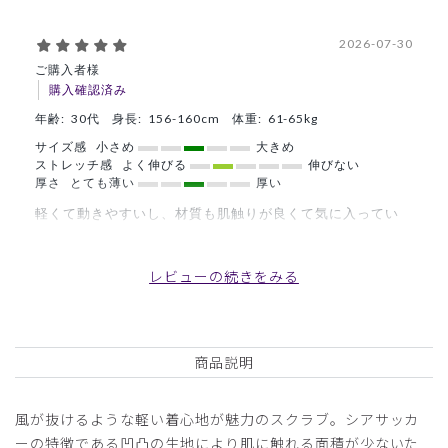
2026-07-30
ご購入者様
購入確認済み
年齢:
30代
身長:
156-160cm
体重:
61-65kg
サイズ感
小さめ
大きめ
ストレッチ感
よく伸びる
伸びない
厚さ
とても薄い
厚い
軽くて動きやすいし、材質も肌触りが良くて気に入ってい
る。
商品：
L68レディース:スクラブパンツ・シアサッカー/
レビューの続きをみる
ディープネイビー/XXL
役に立った
0
商品説明
風が抜けるような軽い着心地が魅力のスクラブ。シアサッカ
2026-06-19
ーの特徴である凹凸の生地により肌に触れる面積が少ないた