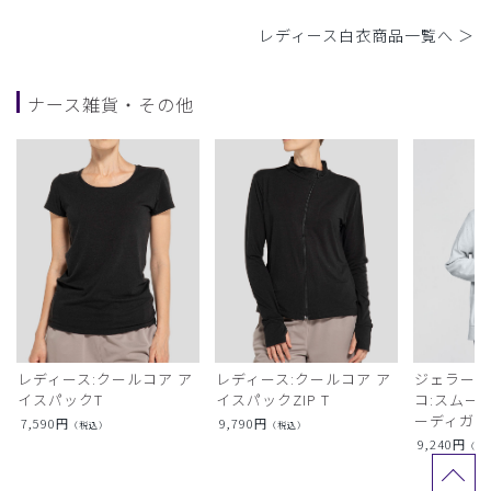
レディース白衣商品一覧へ ＞
ナース雑貨・その他
レディース:クールコア ア
レディース:クールコア ア
ジェラート
イスパックT
イスパックZIP T
コ:スムー
ーディガン
7,590
円
9,790
円
（税込）
（税込）
9,240
円
（税