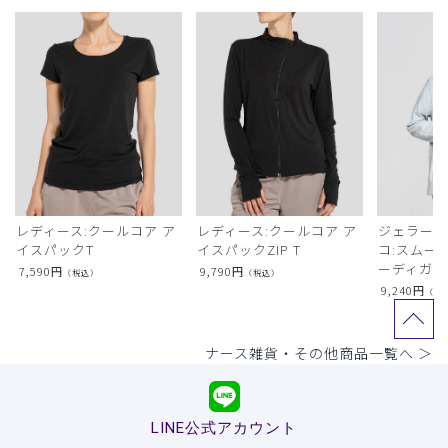
レディース:クールコア ア
レディース:クールコア ア
ジェラート
イスパックT
イスパックZIP T
コ:スムー
ーディガン
7,590
円
9,790
円
（税込）
（税込）
9,240
円
（税
ナース雑貨・その他商品一覧へ ＞
LINE公式アカウント