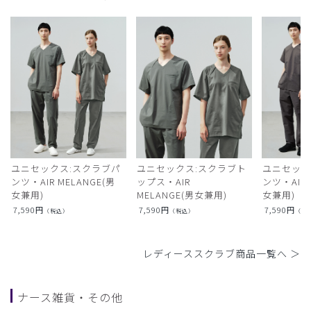
ユニセックス:スクラブパ
ユニセックス:スクラブト
ユニセック
ンツ・AIR MELANGE(男
ップス・AIR
ンツ・AIR L
女兼用)
MELANGE(男女兼用)
女兼用)
7,590
円
7,590
円
7,590
円
（税込）
（税込）
（税
レディーススクラブ商品一覧へ ＞
ナース雑貨・その他