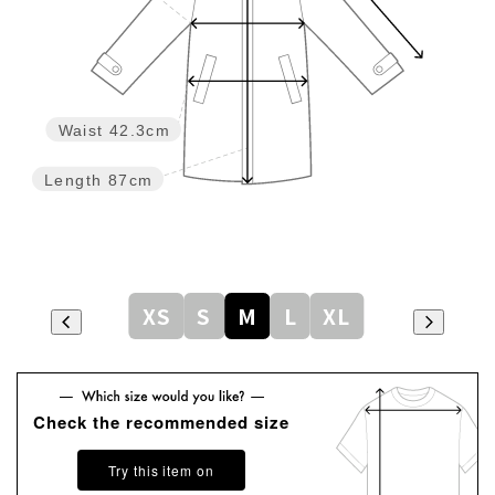
Waist
42.3cm
Length
87cm
XS
S
M
L
XL
Check the recommended size
Try this item on