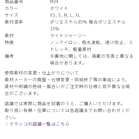
商品番号
M04
カラー
ホワイト
サイズ
XS, S, M, L, XL
素材混率
ポリエステル85% 複合ポリエステル
15%
素材
ライトジャージー
特徴
ノンアイロン、吸水速乾、透け防止、ス
トレッチ、軽量素材
備考
※裏地に関しては、掲載の写真と異なる
場合があります。
使用素材の変更・仕上がりについて
素材メーカーの廃盤・仕様変更・供給終了等の事由により、
資材や刺繍の色味・風合いがご注文時の仕様と若干異なる場
合がございます。
店舗では実際に商品を試着のうえ、ご購入いただけます。
取り扱い有無・在庫については各店舗までお問い合わせくだ
さい。
クラシコの店舗一覧はこちら