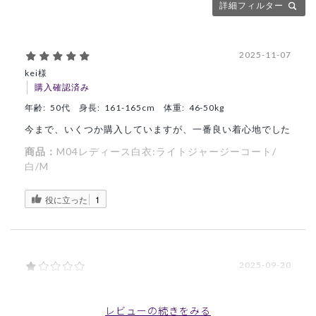
詳細フィルター
2025-11-07
kei様
購入確認済み
年齢:
50代
身長:
161-165cm
体重:
46-50kg
今まで、いくつか購入していますが、一番良い着心地でした
商品：
M04レディース白衣:ライトジャージーコート/
白/M
役に立った
1
2025-09-20
ご購入者様
購入確認済み
レビューの続きをみる