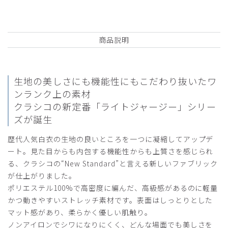
年齢:
30代
サービスが悪く、白衣自体は普通なのに価格が高すぎる
商品：
M04レディース白衣:ライトジャージーコート/
商品説明
白/L
役に立った
0
生地の美しさにも機能性にもこだわり抜いたワ
ンランク上の素材
クラシコの新定番「ライトジャージー」シリー
2025-06-16
ズが誕生
ご購入者様
歴代人気白衣の生地の良いところを一つに凝縮してアップデ
購入確認済み
ート。見た目からも内包する機能性からも上質さを感じられ
年齢:
50代
身長:
156-160cm
体重:
46-50kg
る、クラシコの“New Standard”と言える新しいファブリック
とても着心地が良く、気に入っています。また、購入したい
が仕上がりました。
と思います。
ポリエステル100%で高密度に編んだ、高級感があるのに軽量
商品：
M04レディース白衣:ライトジャージーコート/
かつ動きやすいストレッチ素材です。表面はしっとりとした
白/M
マット感があり、柔らかく優しい肌触り。
ノンアイロンでシワになりにくく、どんな場面でも美しさを