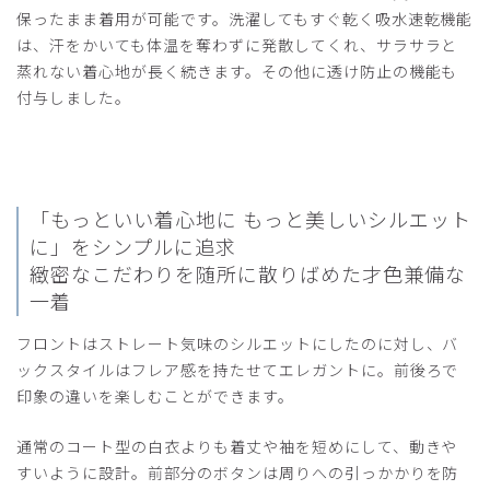
役に立った
1
保ったまま着用が可能です。洗濯してもすぐ乾く吸水速乾機能
は、汗をかいても体温を奪わずに発散してくれ、サラサラと
蒸れない着心地が長く続きます。その他に透け防止の機能も
付与しました。
2025-06-08
ぴの様
購入確認済み
年齢:
40代
身長:
150cm以下
体重:
45kg以下
M04レディース白衣:ライトジャージーコート/
「もっといい着心地に もっと美しいシルエット
白/S
に」をシンプルに追求
緻密なこだわりを随所に散りばめた才色兼備な
生地が柔らかく、着心地も良く、148cmの私にはSサイズが
一着
ピッタリでした。
袖が八分丈なのも良いです(普通の白衣ではそでを折り曲げ
フロントはストレート気味のシルエットにしたのに対し、バ
て違うことが多いので)。
ックスタイルはフレア感を持たせてエレガントに。前後ろで
商品：
M04レディース白衣:ライトジャージーコート/
印象の違いを楽しむことができます。
白/S
通常のコート型の白衣よりも着丈や袖を短めにして、動きや
役に立った
0
すいように設計。前部分のボタンは周りへの引っかかりを防