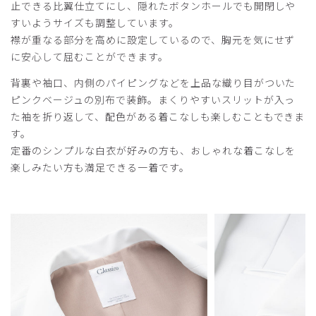
止できる比翼仕立てにし、隠れたボタンホールでも開閉しや
すいようサイズも調整しています。
襟が重なる部分を高めに設定しているので、胸元を気にせず
2025-05-27
に安心して屈むことができます。
RM様
購入確認済み
背裏や袖口、内側のパイピングなどを上品な織り目がついた
ピンクベージュの別布で装飾。まくりやすいスリットが入っ
年齢:
30代
身長:
156-160cm
体重:
51-55kg
た袖を折り返して、配色がある着こなしも楽しむこともできま
着心地がとても良いです！
す。
裏地のベージュもアクセントになって素敵です
定番のシンプルな白衣が好みの方も、おしゃれな着こなしを
商品：
M04レディース白衣:ライトジャージーコート/
楽しみたい方も満足できる一着です。
白/M
役に立った
0
​1
​2
​3
​4