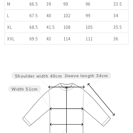
M
66.5
39
99
96
33.5
L
67.5
40
102
99
34
XL
68.5
41.5
108
105
35.5
XXL
69.5
43
114
111
36
Sleeve length
34cm
Shoulder width
40cm
Width
51cm