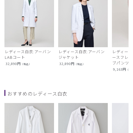
レディース白衣:アーバン
レディース白衣:アーバン
レディース
LABコート
ジャケット
ースフレア
ブパンツ)
32,890
円
32,890
円
（税込）
（税込）
9,163
円
（税
おすすめのレディース白衣