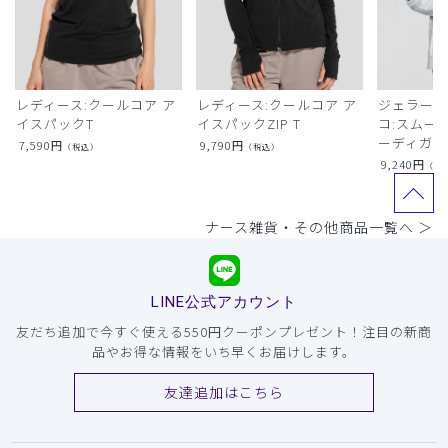
レディース:クールコア ア
レディース:クールコア ア
ジェラート
イスパックT
イスパックZIP T
コ:スムー
ーディガン
7,590
円
9,790
円
（税込）
（税込）
9,240
円
（税
ナース雑貨・その他商品一覧へ ＞
LINE公式アカウント
友だち追加で今すぐ使える550円クーポンプレゼント！注目の新商
品やお得な情報をいち早くお届けします。
友達追加はこちら