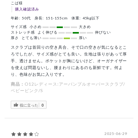
こば様
購入確認済み
年齢:
50代
身長:
151-155cm
体重:
45kg以下
サイズ感
小さめ
大きめ
ストレッチ感
よく伸びる
伸びない
厚さ
とても薄い
厚い
スクラブは首回りの空き具合、そで口の空きが気になるとこ
ろでしたが、サイズ感がとても良い。生地は張りがあって厚
手、透けません。ポケットが胸にないけど、オーガナイザー
を使えば問題ないし、腰まわりにあるのも新鮮です。何よ
り、色味がお気に入りです。
商品：
O12レディース:アーバンプルオーバースクラブ/
ベビーピンク/S
役に立った
0
2025-06-29