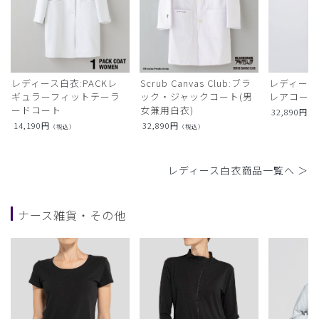
レディース白衣:PACKレ
Scrub Canvas Club:ブラ
レディース
ギュラーフィットテーラ
ック・ジャックコート(男
レアコー
ードコート
女兼用白衣)
32,890
円
（
14,190
円
32,890
円
（税込）
（税込）
レディース白衣商品一覧へ ＞
ナース雑貨・その他