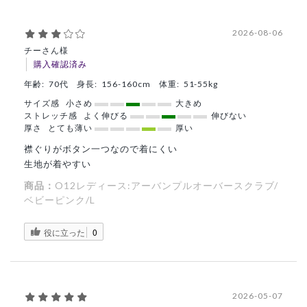
2026-08-06
チーさん様
購入確認済み
年齢:
70代
身長:
156-160cm
体重:
51-55kg
サイズ感
小さめ
大きめ
ストレッチ感
よく伸びる
伸びない
厚さ
とても薄い
厚い
襟ぐりがボタン一つなので着にくい
生地が着やすい
商品：
O12レディース:アーバンプルオーバースクラブ/
ベビーピンク/L
役に立った
0
2026-05-07