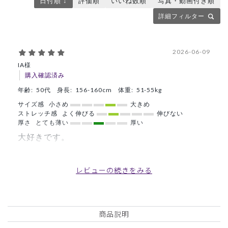
日付順 ↓
評価順
いいね数順
写真・動画付き順
詳細フィルター
2026-06-09
IA様
購入確認済み
年齢:
50代
身長:
156-160cm
体重:
51-55kg
サイズ感
小さめ
大きめ
ストレッチ感
よく伸びる
伸びない
厚さ
とても薄い
厚い
大好きです。
ウエストにゴムのない、それでいて下にずってこないスクラ
ブ用のパンツを探していたところ、友人に勧められ購入。今
レビューの続きをみる
回で４本目です。今回はLLサイズにしました。ゆったり 締
め付けない着心地がご希望ならLL ぴったり履きたいならL
サイズがいいかと思いました。今後も販売と継続していただ
きたいです。
商品説明
商品：
O14レディース:アーバンスムースフレアパンツ/