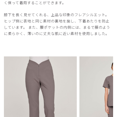
く保って着用することができます。
役に立った
1
膝下を長く見せてくれる、上品な印象のフレアシルエット。
ヒップ側に表地と同じ素材の裏地を施し、下着あたりを防止
しています。 また、腰ポケットの内側には、まるで膜のよう
2025-10-21
に柔らかく、薄いのに丈夫な肌に近い素材を使用しました。
ご購入者様
購入確認済み
年齢:
40代
身長:
156-160cm
体重:
46-50kg
この商品のSサイズを購入し、シルエットがキレいで履き心
地もとても良く気に入りました。ただ160cmの私には股下
が短く、Msizeを2本目で購入してみましたが、今度は全体
的にブカブカになり、止むなく返品させていただきました。
商品は良いだけに、残念です。
商品：
O14レディース:アーバンスムースフレアパンツ/
ネイビー/M
役に立った
0