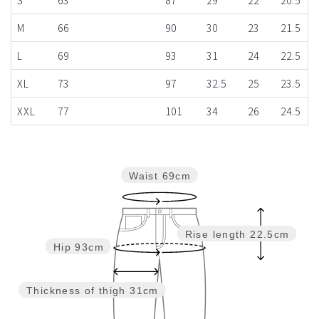
S
63
87
29
22
20.5
M
66
90
30
23
21.5
L
69
93
31
24
22.5
XL
73
97
32.5
25
23.5
XXL
77
101
34
26
24.5
Waist
69cm
Rise length
22.5cm
Hip
93cm
Thickness of thigh
31cm