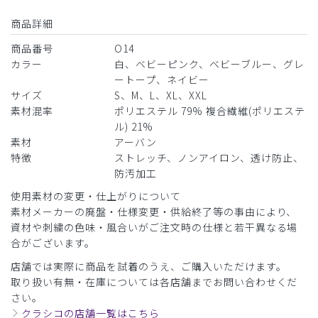
商品詳細
商品番号
O14
カラー
白、ベビーピンク、ベビーブルー、グレ
ートープ、ネイビー
サイズ
S、M、L、XL、XXL
素材混率
ポリエステル 79% 複合繊維(ポリエステ
ル) 21%
素材
アーバン
特徴
ストレッチ、ノンアイロン、透け防止、
防汚加工
使用素材の変更・仕上がりについて
素材メーカーの廃盤・仕様変更・供給終了等の事由により、
資材や刺繍の色味・風合いがご注文時の仕様と若干異なる場
合がございます。
店舗では実際に商品を試着のうえ、ご購入いただけます。
取り扱い有無・在庫については各店舗までお問い合わせくだ
さい。
クラシコの店舗一覧はこちら