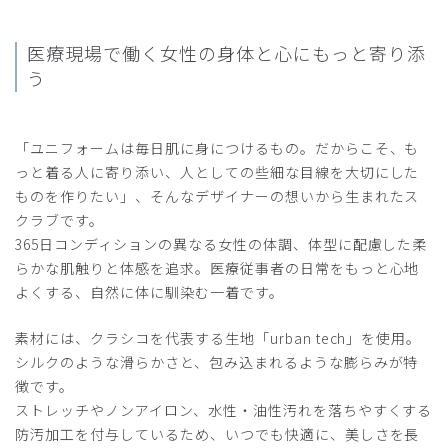
ホワイト/XL
医療現場で働く女性の
身体と心にもっと寄り添
役に立った
0
う
「ユニフォームは毎日肌に身につけるもの。だからこそ、も
2026-05-22
っと着る人に寄り添い、人としての些細な目線を大切にした
ご購入者様
ものを作りたい」、そんなデザイナーの想いから生まれたス
購入確認済み
クラブです。
年齢:
20代
身長:
156-160cm
体重:
46-50kg
365日コンディションの異なる女性の体調、体型に配慮した柔
サイズ感
小さめ
大きめ
らかな肌触りと体感を追求。医療従事者の日常をもっと心地
ストレッチ感
よく伸びる
伸びない
よくする、自然に体に馴染む一着です。
厚さ
とても薄い
厚い
とても履き心地がいいしスタイルが良く見えます もう一本
素材には、クラシコを代表する生地「urban tech」を使用。
欲しいです ポケットが履いてて太ももに当たる感覚がある
シルクのような滑らかさと、包み込まれるような膨らみが特
のはちょっと気になります
徴です。
商品：
O14レディース:アーバンスムースフレアパンツ/
ストレッチやノンアイロン、水性・油性汚れを落ちやすくする
ネイビー/M
防汚加工を付与しているため、いつでも快適に、美しさを長