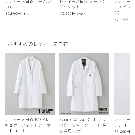
レディース白衣:アーバン
レディース白衣:アーバン
レディース
LABコート
ジャケット
ースパンツ
ツ)
32,890
円
32,890
円
（税込）
（税込）
9,163
円
（税
おすすめのレディース白衣
レディース白衣:PACKレ
Scrub Canvas Club:ブラ
レディース
ギュラーフィットテーラ
ック・ジャックコート(男
レアコー
ードコート
女兼用白衣)
32,890
円
（