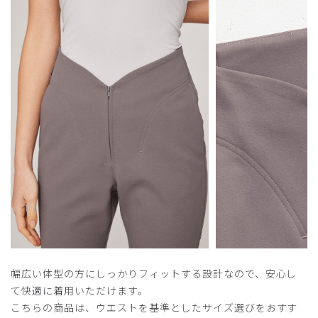
2025-09-15
ご購入者様
購入確認済み
年齢:
40代
身長:
161-165cm
体重:
51-55kg
腰のしむつけなく、ピッタリではき心地が非常にいい。下着
がうつらないのもいいです
商品：
O14レディース:アーバンスムースフレアパンツ/
ホワイト/M
役に立った
0
​1
​2
​3
幅広い体型の方にしっかりフィットする設計なので、安心し
て快適に着用いただけます。
こちらの商品は、ウエストを基準としたサイズ選びをおすす