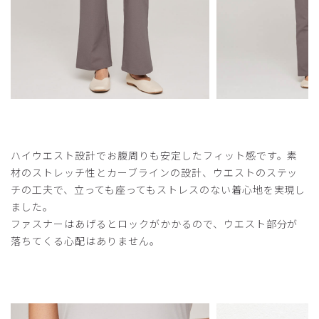
2025-10-04
ご購入者様
購入確認済み
年齢:
40代
身長:
156-160cm
体重:
46-50kg
良い！！
160cm、46キロです。
形がキレイなものを探していました。こちらはシルエットが
ハイウエスト設計でお腹周りも安定したフィット感です。素
とてもキレイで、ストレッチがきいているのにもたつかず、
材のストレッチ性とカーブラインの設計、ウエストのステッ
履き心地もとても良いです。
チの工夫で、立っても座ってもストレスのない着心地を実現し
満点ではない点は、丈がもう少し長いところから詰められる
ました。
ように設定してほしいです。
ファスナーはあげるとロックがかかるので、ウエスト部分が
落ちてくる心配はありません。
商品：
O14レディース:アーバンスムースフレアパンツ/
ネイビー/S
役に立った
0