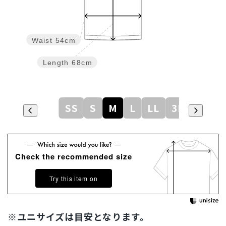
Waist
54cm
Length
68cm
SS
S
M
L
LL
3L
Check the recommended size
Try this item on
※ユニサイズは目安となります。