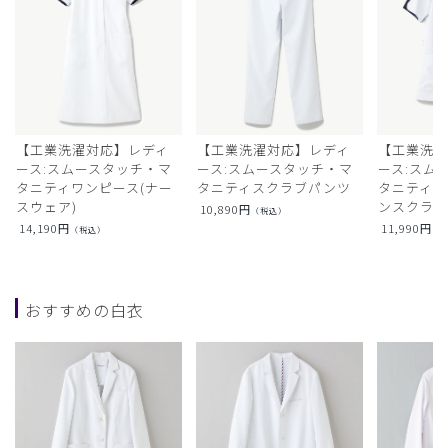
【工業洗濯対応】レディ
【工業洗濯対応】レディ
【工業洗濯
ース:スムースタッチ・マ
ース:スムースタッチ・マ
ース:スム
タニティワンピース(ナー
タニティスクラブパンツ
タニティフ
スウェア)
ンスクラ
10,890
円
（税込）
14,190
円
11,990
円
（税込）
（
おすすめの白衣