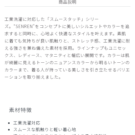
商品説明
以前の職場で使用していたこともあり購入しました。ほど良
い伸縮性と通気性があって着心地がよく、透けないので心強
工業洗濯に対応した「スムースタッチ」シリー
いです。また必要時買い足していきたいと思います。
ズ。“SENREN"をコンセプトに美しいシルエットやカラーを追
商品：
Q03クラシコナース:スムースタッチ・ユニセッ
求すると同時に、心地よく快適なスタイルを叶えます。素肌
クスプルオーバースクラブ/ネイビー/3L
に着ても気持ちが良い肌触りと、ストレッチ感、工業洗濯に耐
える強さを兼ね備えた素材を採用。ラインナップもユニセッ
役に立った
0
クス、レディース、マタニティと幅広い展開です。カラーは肌
が綺麗に見えるトーンのニュアンスカラーから明るいトーンの
カラーまで、着る人が持っている美しさを引き立たせるバリエ
ーションを取り揃えました。
2025-07-06
ご購入者様
購入確認済み
年齢:
50代
身長:
176-180cm
体重:
81-85kg
素材特徴
着心地はとても良かった
色は多少失敗した（年齢相応ではなかった）けれど、夏の暑
工業洗濯対応
い時期にあった素材でした。手入れ方法も楽でまた同素材で
スムースな肌触りと軽い着心地
注文したいです。