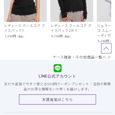
レディース:クールコア ア
レディース:クールコア ア
ジェラート
イスパックT
イスパックZIP T
コ:スムー
ーディガン
7,590
円
9,790
円
（税込）
（税込）
9,240
円
（税
ナース雑貨・その他商品一覧へ ＞
LINE公式アカウント
友だち追加で今すぐ使える550円クーポンプレゼント！注目の新商
品やお得な情報をいち早くお届けします。
友達追加はこちら