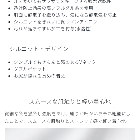
汗をかいてもサラサラをキープする吸水速乾性
商品：
Q03クラシコナース:スムースタッチ・ユニセッ
透け防止効果の高いフルダル糸を使用
クスプルオーバースクラブ/ライトブルー/LL
肌面に静電子を織り込み、気になる静電気を防止
シルエットをきれいに保つノンアイロン
役に立った
0
汚れが落ちやすい加工を付与(水溶性)
シルエット・デザイン
2025-06-25
シンプルでもきちんと感のあるVネック
やぎ様
ダブルポケット
購入確認済み
お尻が隠れる長めの着丈
年齢:
40代
身長:
171-175cm
体重:
66-70kg
たいへん満足しています
ユニセックスな色合い、素材感、サイズバランスがちょうど
スムースな肌触りと軽い着心地
良いと感じています
繊細な糸を撚糸し強度をあげ、織りが細かいラチネ組織にし
着心地も十分満足です
たことで、スムースな肌触りとストレッチ感で軽い着心地。
商品：
Q03クラシコナース:スムースタッチ・ユニセッ
クスプルオーバースクラブ/ディープグリーン/L