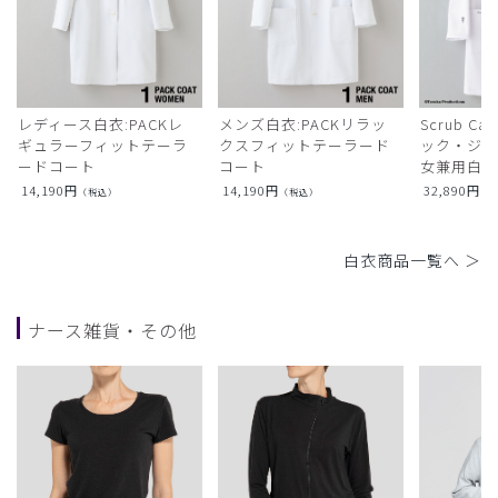
レディース白衣:PACKレ
メンズ白衣:PACKリラッ
Scrub Ca
ギュラーフィットテーラ
クスフィットテーラード
ック・ジャ
ードコート
コート
女兼用白衣
14,190
円
14,190
円
32,890
円
（税込）
（税込）
（
白衣商品一覧へ ＞
ナース雑貨・その他