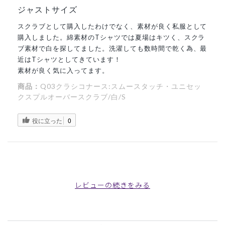
ジャストサイズ
スクラブとして購入したわけでなく、素材が良く私服として
購入しました。綿素材のTシャツでは夏場はキツく、スクラ
ブ素材で白を探してました。洗濯しても数時間で乾く為、最
近はTシャツとしてきています！
素材が良く気に入ってます。
商品：
Q03クラシコナース:スムースタッチ・ユニセッ
クスプルオーバースクラブ/白/S
役に立った
0
2025-07-24
ご購入者様
レビューの続きをみる
購入確認済み
年齢:
50代
身長:
161-165cm
体重:
81-85kg
着心地が良いです