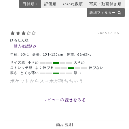
日付順 ↓
評価順
いいね数順
写真・動画付き順
詳細フィルター
2026-03-28
ひろたん様
購入確認済み
年齢:
60代
身長:
151-155cm
体重:
61-65kg
サイズ感
小さめ
大きめ
ストレッチ感
よく伸びる
伸びない
厚さ
とても薄い
厚い
ポケットからスマホが落ちちゃう
今までナガイレーベンのアースカラースクラブグリーンを着
用していました。綻びてきたので新調しようと色々迷ってこ
レビューの続きをみる
ちらにしました。予約電話に出るためにスマホを
2個持ちしているのですが施術中にポケットから落ちちゃう
のでどうしたものかと考え中です。
今まで着用のスクラブはスマホを横に入れれていたので着席
商品説明
した時や施術の時でも飛び出て来ることがなかったのですが