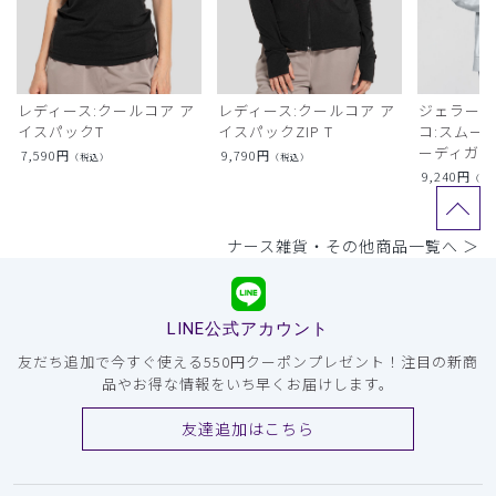
レディース:クールコア ア
レディース:クールコア ア
ジェラート
イスパックT
イスパックZIP T
コ:スムー
ーディガン
7,590
円
9,790
円
（税込）
（税込）
9,240
円
（税
ナース雑貨・その他商品一覧へ ＞
LINE公式アカウント
友だち追加で今すぐ使える550円クーポンプレゼント！注目の新商
品やお得な情報をいち早くお届けします。
友達追加はこちら