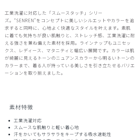
ポケットの幅まで気にせず購入した私のミスです。
工業洗濯に対応した「スムースタッチ」シリー
その他は割と縫製もしっかりしていて良いとおもいます。
ズ。“SENREN"をコンセプトに美しいシルエットやカラーを追
商品：
Q09クラシコナース:スムースタッチ・ユニセッ
求すると同時に、心地よく快適なスタイルを叶えます。素肌
クスフロントオープンスクラブ/ディープグリーン/L
に着ても気持ちが良い肌触りと、ストレッチ感、工業洗濯に耐
える強さを兼ね備えた素材を採用。ラインナップもユニセッ
役に立った
0
クス、レディース、マタニティと幅広い展開です。カラーは肌
が綺麗に見えるトーンのニュアンスカラーから明るいトーンの
カラーまで、着る人が持っている美しさを引き立たせるバリエ
ーションを取り揃えました。
2026-03-10
ご購入者様
購入確認済み
年齢:
50代
身長:
166-170cm
体重:
66-70kg
素材特徴
デザインも良いですし、着心地も快適です。ポケットも使い
やすいです。
工業洗濯対応
商品：
Q09クラシコナース:スムースタッチ・ユニセッ
スムースな肌触りと軽い着心地
クスフロントオープンスクラブ/ホワイト×ネイビー/L
汗をかいてもサラサラをキープする吸水速乾性