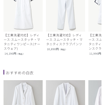
【工業洗濯対応】レディ
【工業洗濯対応】レディ
【工業洗濯
ース:スムースタッチ・マ
ース:スムースタッチ・マ
ース:スム
タニティワンピース(ナー
タニティスクラブパンツ
タニティフ
スウェア)
ンスクラ
10,890
円
（税込）
14,190
円
11,990
円
（税込）
（
おすすめの白衣