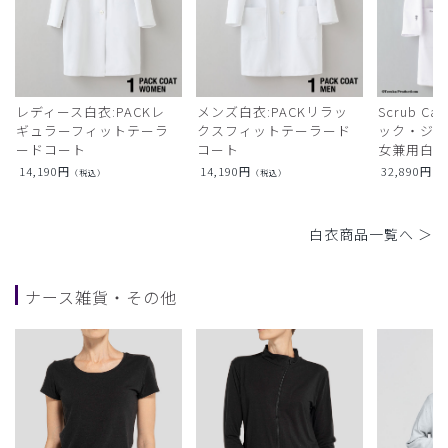
レディース白衣:PACKレ
メンズ白衣:PACKリラッ
Scrub Ca
ギュラーフィットテーラ
クスフィットテーラード
ック・ジャ
ードコート
コート
女兼用白衣
14,190
円
14,190
円
32,890
円
（税込）
（税込）
（
白衣商品一覧へ ＞
ナース雑貨・その他