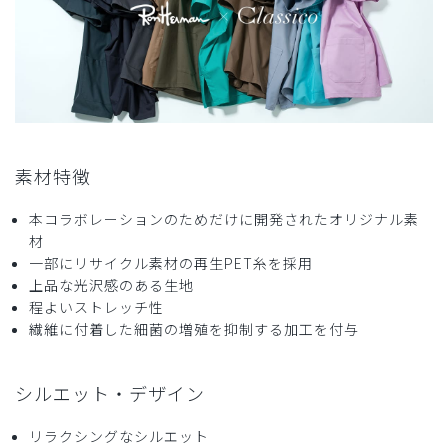
購入確認済み
年齢:
40代
身長:
156-160cm
体重:
46-50kg
サイズ感
小さめ
大きめ
ストレッチ感
よく伸びる
伸びない
厚さ
とても薄い
厚い
襟ぐりのあきが大きいが、涼しくて良いかと思います。
商品：
R29レディース:Ron Herman スクラブトップス/
素材特徴
チャコールグレー/S
本コラボレーションのためだけに開発されたオリジナル素
役に立った
0
材
一部にリサイクル素材の再生PET糸を採用
上品な光沢感のある生地
程よいストレッチ性
繊維に付着した細菌の増殖を抑制する加工を付与
2026-04-29
ご購入者様
購入確認済み
シルエット・デザイン
年齢:
40代
身長:
151-155cm
体重:
51-55kg
サイズ感
小さめ
大きめ
リラクシングなシルエット