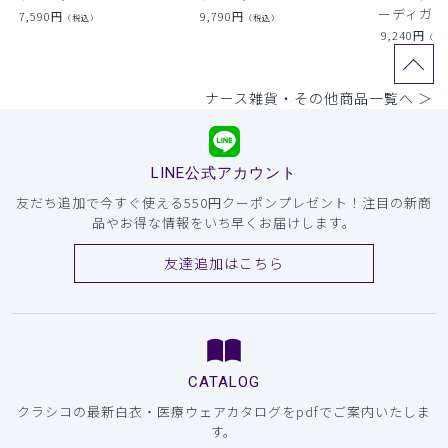
ーディガン
7,590
円
9,790
円
（税込）
（税込）
9,240
円
（税
ナース雑貨・その他商品一覧へ ＞
LINE公式アカウント
友だち追加で今すぐ使える550円クーポンプレゼント！注目の新商
品やお得な情報をいち早くお届けします。
友達追加はこちら
CATALOG
クラシコの最新白衣・医療ウェアカタログをpdfでご案内いたしま
す。