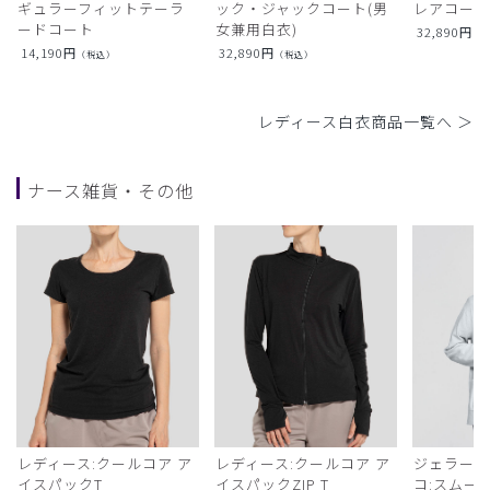
ギュラーフィットテーラ
ック・ジャックコート(男
レアコー
ードコート
女兼用白衣)
32,890
円
（
14,190
円
32,890
円
（税込）
（税込）
レディース白衣商品一覧へ ＞
ナース雑貨・その他
レディース:クールコア ア
レディース:クールコア ア
ジェラート
イスパックT
イスパックZIP T
コ:スムー