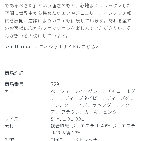
であるべきだ」という理念のもと、心地よくリラックスした
チャコールグレー/L
空間に世界中から集めたウエアやジュエリー、インテリア雑
貨を展開、店舗によりカフェも併設しています。訪れる全て
役に立った
0
のお客様に心からファッションを楽しんでいただきたい、そ
んな想いを大切にしています。
Ron Herman オフィシャルサイトはこちら>
2025-10-16
ご購入者様
購入確認済み
商品詳細
年齢:
40代
身長:
156-160cm
体重:
45kg以下
着た瞬間から、大変着心地が良かったです！
商品番号
R29
カラー
ベージュ、ライトグレー、チャコールグ
商品：
R29レディース:Ron Herman スクラブトップス/
レー、ディープネイビー、ディープグリ
ディープネイビー/M
ーン、ターコイズ、ラベンダー、アク
ア、 ブラウン、カーキ、ピンク
役に立った
0
サイズ
S, M, L, XL, XXL
素材
複合繊維(ポリエステル)40% ポリエステ
ル13% 綿47%
​1
​2
​3
​4
​5
​6
特徴
制菌加工、ストレッチ