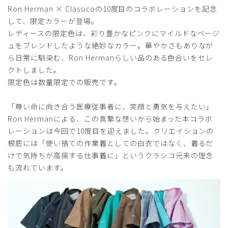
Ron Herman × Classicoの10度目のコラボレーションを記念
2026-07-02
して、限定カラーが登場。
ご購入者様
レディースの限定色は、彩り豊かなピンクにマイルドなベージ
購入確認済み
ュをブレンドしたような絶妙なカラー。華やかさもありなが
年齢:
50代
身長:
161-165cm
体重:
46-50kg
ら日常に馴染む、Ron Hermanらしい品のある色合いをセレ
クトしました。
サイズ感
小さめ
大きめ
ストレッチ感
よく伸びる
伸びない
限定色は数量限定での販売です。
厚さ
とても薄い
厚い
以前のユニセックスの方がデザイン、縫製共によかったで
「尊い命に向き合う医療従事者に、笑顔と勇気を与えたい」
す。
Ron Hermanによる、この真摯な想いから始まった本コラボ
商品：
R29レディース:Ron Herman スクラブトップス/
レーションは今回で10度目を迎えました。クリエイションの
ブラウン/M
根底には「使い捨ての作業着としての白衣ではなく、着るだ
けで気持ちが高揚する仕事着に」というクラシコ元来の理念
役に立った
0
も流れています。
2026-06-03
ご購入者様