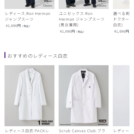
レディース:Ron Herman
ユニセックス:Ron
選べる刺繍:R
ジャンプスーツ
Herman ジャンプスーツ
ドクターコ
(男女兼用)
白衣)
41,690
円
（税込）
41,690
円
41,690
円
（税込）
（
おすすめのレディース白衣
レディース白衣:PACKレ
Scrub Canvas Club:ブラ
レディース