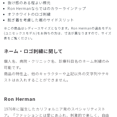
ストレッチ感
よく伸びる
伸びない
抜け感のある程よい襟元
厚さ
とても薄い
厚い
Ron Hermanならではのカラーラインナップ
生地が厚い印象ですが、着心地がいいです。パンツもライン
オフホワイトのロゴ刺繍
が綺麗に出て、上衣も体のラインをひろわないので、オシャ
脱ぎ着を考慮した裾のサイドスリット
レに着れました。着ていて気持ちが上がります。
※この商品はレディースサイズとなります。Ron Hermanの過去モデル
商品：
R29レディース:Ron Herman スクラブトップス/
(ユニセックスモデル)をお持ちの方は、寸法が異なりますので、サイズ
表をご覧ください。
ブラウン/M
ネーム・ロゴ刺繍に関して
役に立った
0
個人名、病院・クリニック名、診療科目名のネーム刺繍のみ
可能です。
商品の特性上、他のキャラクターや上記以外の文字列やテキ
2025-12-21
ストはお入れすることができません。
ご購入者様
購入確認済み
年齢:
40代
身長:
161-165cm
体重:
66-70kg
Ron Herman
大変気安く形も綺麗です。生地感も刺繍も周りからも良いね
と褒められます。
1976年に誕生したカリフォルニア発のスペシャリティスト
ア。「ファッションとは愛にあふれ、刺激的で楽しく、自由
商品：
R29レディース:Ron Herman スクラブトップス/