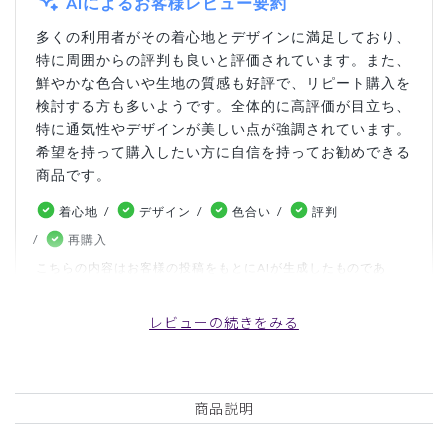
AIによるお客様レビュー要約
多くの利用者がその着心地とデザインに満足しており、
特に周囲からの評判も良いと評価されています。また、
鮮やかな色合いや生地の質感も好評で、リピート購入を
検討する方も多いようです。全体的に高評価が目立ち、
特に通気性やデザインが美しい点が強調されています。
希望を持って購入したい方に自信を持ってお勧めできる
商品です。
着心地
デザイン
色合い
評判
再購入
こちらの内容はお客様の投稿をもとにAIが生成したものであ
り、カスタマーレビューはあくまでお客様個人の感想や意見で
す。本サイトの公式な見解を示すものではありません。
レビューの続きをみる
日付順 ↓
評価順
いいね数順
写真・動画付き順
商品説明
詳細フィルター