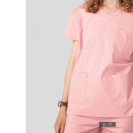
1
/
27