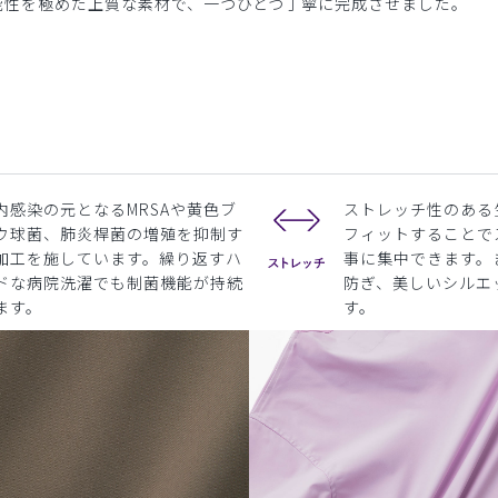
能性を極めた上質な素材で、一つひとつ丁寧に完成させました。
内感染の元となるMRSAや黄色ブ
ストレッチ性のある
ウ球菌、肺炎桿菌の増殖を抑制す
フィットすることで
加工を施しています。繰り返すハ
事に集中できます。
ドな病院洗濯でも制菌機能が持続
防ぎ、美しいシルエ
ます。
す。