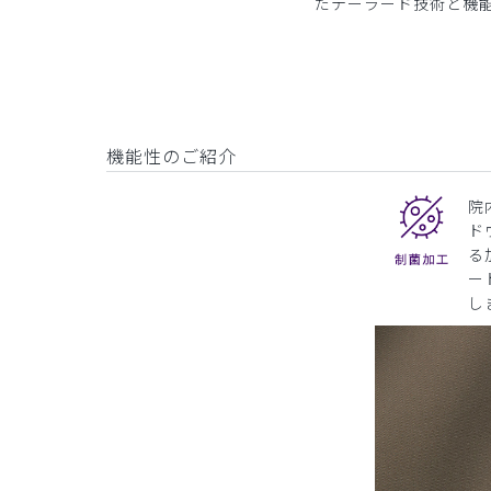
たテーラード技術と機
機能性のご紹介
院
ド
る
ー
し