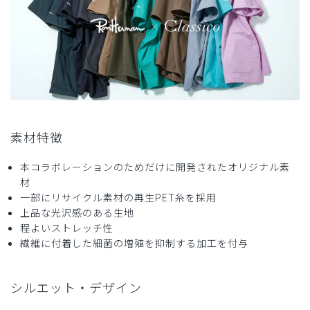
商品：
R30レディース:Ron Herman スクラブパンツ/タ
ーコイズ/M
役に立った
0
2024-09-04
素材特徴
はい様
購入確認済み
本コラボレーションのためだけに開発されたオリジナル素
材
年齢:
40代
身長:
171-175cm
体重:
56-60kg
一部にリサイクル素材の再生PET糸を採用
とにかく丈夫
上品な光沢感のある生地
少し厚手ですが、外で使用する事が多いので、植物などに引
程よいストレッチ性
っかかる不安も少なくていいです。
繊維に付着した細菌の増殖を抑制する加工を付与
色も珍しい色で下だけ履いてても普段着っぽいです。
身長が171cmなので、上はL、下だけXLにしました。
シルエット・デザイン
ロンハーマンのワンポイントもさりげなくてよいです。
真夏は暑いですが、股上があるので動きやすいです。