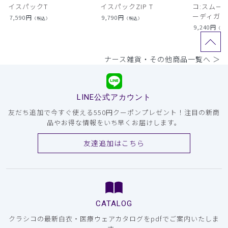
イスパックT
イスパックZIP T
コ:スムー
ーディガン
7,590
円
9,790
円
（税込）
（税込）
9,240
円
（税
ナース雑貨・その他商品一覧へ ＞
LINE公式アカウント
友だち追加で今すぐ使える550円クーポンプレゼント！注目の新商
品やお得な情報をいち早くお届けします。
友達追加はこちら
CATALOG
クラシコの最新白衣・医療ウェアカタログをpdfでご案内いたしま