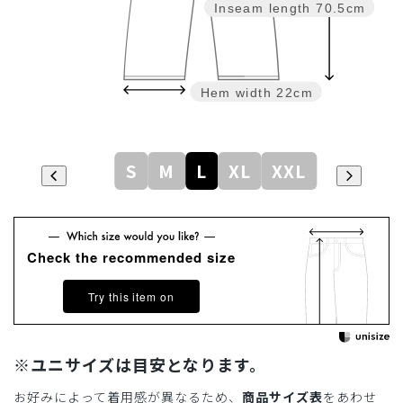
Inseam length
70.5cm
Hem width
22cm
S
M
L
XL
XXL
Check the recommended size
Try this item on
※ユニサイズは目安となります。
お好みによって着用感が異なるため、
商品サイズ表
をあわせ