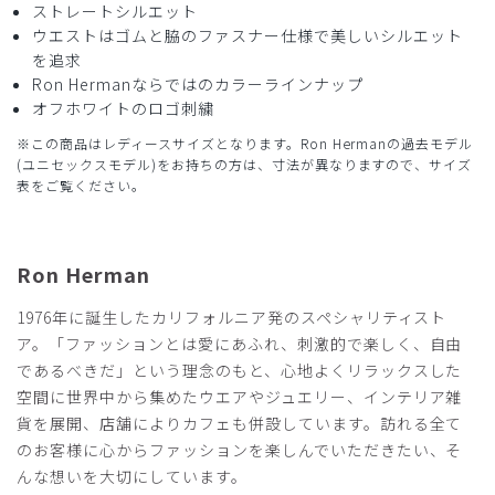
ストレートシルエット
商品：
R30レディース:Ron Herman スクラブパンツ/ベ
ウエストはゴムと脇のファスナー仕様で美しいシルエット
ージュ/XL
を追求
Ron Hermanならではのカラーラインナップ
役に立った
0
オフホワイトのロゴ刺繍
※この商品はレディースサイズとなります。Ron Hermanの過去モデル
(ユニセックスモデル)をお持ちの方は、寸法が異なりますので、サイズ
表をご覧ください。
2024-07-12
のぶなが様
購入確認済み
Ron Herman
年齢:
30代
身長:
166-170cm
体重:
51-55kg
最高
1976年に誕生したカリフォルニア発のスペシャリティスト
ア。「ファッションとは愛にあふれ、刺激的で楽しく、自由
サラサラして履き心地はいいし、
であるべきだ」という理念のもと、心地よくリラックスした
チャックが横なので座った時にお腹に当たる煩わしさもなく
空間に世界中から集めたウエアやジュエリー、インテリア雑
他のカラーも欲しくなりました。
おしゃれなので通勤時もTシャツを合わせて着ていってしま
貨を展開、店舗によりカフェも併設しています。訪れる全て
います。
のお客様に心からファッションを楽しんでいただきたい、そ
んな想いを大切にしています。
商品：
R30レディース:Ron Herman スクラブパンツ/デ