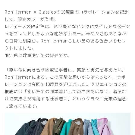
とても履きやすいです。
このロンハーマンのシリーズは綿混合なので肌にもやさし
Ron Herman × Classicoの10度目のコラボレーションを記念
く、かつ化学繊維も入っているため洗濯でシワになりにくい
して、限定カラーが登場。
です！
レディースの限定色は、彩り豊かなピンクにマイルドなベージ
サイズ展開も豊富で、体型の変化に応じて、買っています！
ュをブレンドしたような絶妙なカラー。華やかさもありなが
商品：
R30レディース:Ron Herman スクラブパンツ/チ
ら日常に馴染む、Ron Hermanらしい品のある色合いをセレ
ャコールグレー/L
クトしました。
限定色は数量限定での販売です。
役に立った
1
「尊い命に向き合う医療従事者に、笑顔と勇気を与えたい」
Ron Hermanによる、この真摯な想いから始まった本コラボ
レーションは今回で10度目を迎えました。クリエイションの
2024-10-08
根底には「使い捨ての作業着としての白衣ではなく、着るだ
moon様
けで気持ちが高揚する仕事着に」というクラシコ元来の理念
購入確認済み
も流れています。
年齢:
20代
身長:
156-160cm
体重:
51-55kg
どちらも着心地がとっても良いです。業務中も動きやすくて
愛用しています。丁寧に対応していただきありがとうござい
ます！ぜひ、札幌にも店舗を設けて欲しいです！