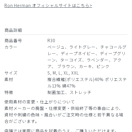
ィープネイビー/M
Ron Herman オフィシャルサイトはこちら>
役に立った
1
商品詳細
​1
​2
商品番号
R30
カラー
ベージュ、ライトグレー、チャコールグ
レー、ディープネイビー、ディープグリ
ーン、ターコイズ、ラベンダー、アク
ア、 ブラウン、カーキ、ピンク
サイズ
S, M, L, XL, XXL
素材
複合繊維(ポリエステル)40% ポリエステ
ル13% 綿47%
特徴
制菌加工、ストレッチ
使用素材の変更・仕上がりについて
素材メーカーの廃盤・仕様変更・供給終了等の事由により、
資材や刺繍の色味・風合いがご注文時の仕様と若干異なる場
合がございます。
店舗では実際に商品を試着のうえ、ご購入いただけます。