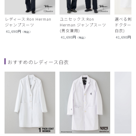
レディース:Ron Herman
ユニセックス:Ron
選べる刺繍:R
ジャンプスーツ
Herman ジャンプスーツ
ドクターコ
(男女兼用)
白衣)
41,690
円
（税込）
41,690
円
41,690
円
（税込）
（
おすすめのレディース白衣