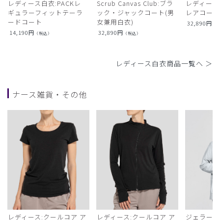
レディース白衣:PACKレ
Scrub Canvas Club:ブラ
レディース
ギュラーフィットテーラ
ック・ジャックコート(男
レアコー
ードコート
女兼用白衣)
32,890
円
（
14,190
円
32,890
円
（税込）
（税込）
レディース白衣商品一覧へ ＞
ナース雑貨・その他
レディース:クールコア ア
レディース:クールコア ア
ジェラート