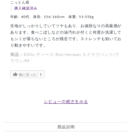
こっとん様
購入確認済み
年齢:
40代
身長:
156-160cm
体重:
51-55kg
生地がしっかりしていてツヤもあり、お値段なりの高級感が
あります。食べこぼしなどの油汚れが付くと何度か洗濯して
もシミが落ちないところが残念です。ストレッチも効いてお
り動きやすいです。
商品：
R30レディース:Ron Herman スクラブパンツ/ブ
ラウン/M
役に立った
1
レビューの続きをみる
2025-06-08
あき様
購入確認済み
年齢:
40代
身長:
161-165cm
体重:
56-60kg
商品説明