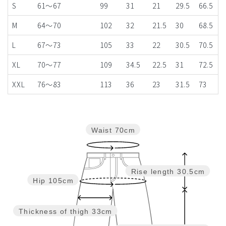
S
61～67
99
31
21
29.5
66.5
M
64～70
102
32
21.5
30
68.5
L
67～73
105
33
22
30.5
70.5
XL
70～77
109
34.5
22.5
31
72.5
XXL
76～83
113
36
23
31.5
73
Waist
70cm
Rise length
30.5cm
Hip
105cm
Thickness of thigh
33cm