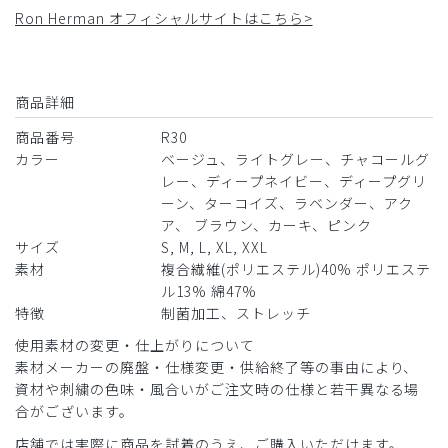
ィープネイビー/M
Ron Herman オフィシャルサイトはこちら>
役に立った
1
商品詳細
​1
​2
商品番号
R30
カラー
ベージュ、ライトグレー、チャコールグ
レー、ディープネイビー、ディープグリ
ーン、ターコイズ、ラベンダー、アク
ア、 ブラウン、カーキ、ピンク
サイズ
S, M, L, XL, XXL
素材
複合繊維(ポリエステル)40% ポリエステ
ル13% 綿47%
特徴
制菌加工、ストレッチ
使用素材の変更・仕上がりについて
素材メーカーの廃盤・仕様変更・供給終了等の事由により、
資材や刺繍の色味・風合いがご注文時の仕様と若干異なる場
合がございます。
店舗では実際に商品を試着のうえ、ご購入いただけます。