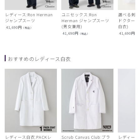
レディース:Ron Herman
ユニセックス:Ron
選べる刺繍:R
ジャンプスーツ
Herman ジャンプスーツ
ドクターコ
(男女兼用)
白衣)
41,690
円
（税込）
41,690
円
41,690
円
（税込）
（
おすすめのレディース白衣
レディース白衣:PACKレ
Scrub Canvas Club:ブラ
レディース