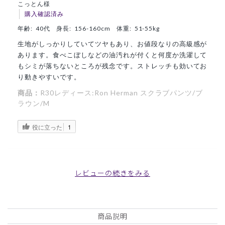
こっとん様
購入確認済み
年齢:
40代
身長:
156-160cm
体重:
51-55kg
生地がしっかりしていてツヤもあり、お値段なりの高級感が
あります。食べこぼしなどの油汚れが付くと何度か洗濯して
もシミが落ちないところが残念です。ストレッチも効いてお
り動きやすいです。
商品：
R30レディース:Ron Herman スクラブパンツ/ブ
ラウン/M
役に立った
1
レビューの続きをみる
2025-06-08
あき様
購入確認済み
年齢:
40代
身長:
161-165cm
体重:
56-60kg
商品説明