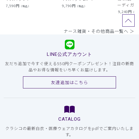
ーディガン
7,590
円
9,790
円
（税込）
（税込）
9,240
円
（税
ナース雑貨・その他商品一覧へ ＞
LINE公式アカウント
友だち追加で今すぐ使える550円クーポンプレゼント！注目の新商
品やお得な情報をいち早くお届けします。
友達追加はこちら
CATALOG
クラシコの最新白衣・医療ウェアカタログをpdfでご案内いたしま
す。