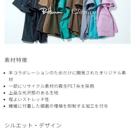
商品：
R30レディース:Ron Herman スクラブパンツ/タ
ーコイズ/M
役に立った
0
2024-09-04
素材特徴
はい様
購入確認済み
本コラボレーションのためだけに開発されたオリジナル素
材
年齢:
40代
身長:
171-175cm
体重:
56-60kg
一部にリサイクル素材の再生PET糸を採用
とにかく丈夫
上品な光沢感のある生地
少し厚手ですが、外で使用する事が多いので、植物などに引
程よいストレッチ性
っかかる不安も少なくていいです。
繊維に付着した細菌の増殖を抑制する加工を付与
色も珍しい色で下だけ履いてても普段着っぽいです。
身長が171cmなので、上はL、下だけXLにしました。
シルエット・デザイン
ロンハーマンのワンポイントもさりげなくてよいです。
真夏は暑いですが、股上があるので動きやすいです。