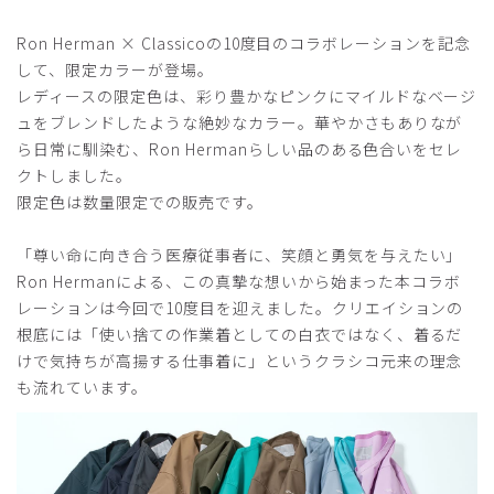
とても履きやすいです。
このロンハーマンのシリーズは綿混合なので肌にもやさし
Ron Herman × Classicoの10度目のコラボレーションを記念
く、かつ化学繊維も入っているため洗濯でシワになりにくい
して、限定カラーが登場。
です！
レディースの限定色は、彩り豊かなピンクにマイルドなベージ
サイズ展開も豊富で、体型の変化に応じて、買っています！
ュをブレンドしたような絶妙なカラー。華やかさもありなが
商品：
R30レディース:Ron Herman スクラブパンツ/チ
ら日常に馴染む、Ron Hermanらしい品のある色合いをセレ
ャコールグレー/L
クトしました。
限定色は数量限定での販売です。
役に立った
1
「尊い命に向き合う医療従事者に、笑顔と勇気を与えたい」
Ron Hermanによる、この真摯な想いから始まった本コラボ
レーションは今回で10度目を迎えました。クリエイションの
2024-10-08
根底には「使い捨ての作業着としての白衣ではなく、着るだ
moon様
けで気持ちが高揚する仕事着に」というクラシコ元来の理念
購入確認済み
も流れています。
年齢:
20代
身長:
156-160cm
体重:
51-55kg
どちらも着心地がとっても良いです。業務中も動きやすくて
愛用しています。丁寧に対応していただきありがとうござい
ます！ぜひ、札幌にも店舗を設けて欲しいです！