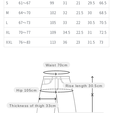
S
61～67
99
31
21
29.5
66.5
M
64～70
102
32
21.5
30
68.5
L
67～73
105
33
22
30.5
70.5
XL
70～77
109
34.5
22.5
31
72.5
XXL
76～83
113
36
23
31.5
73
Waist
70cm
Rise length
30.5cm
Hip
105cm
Thickness of thigh
33cm