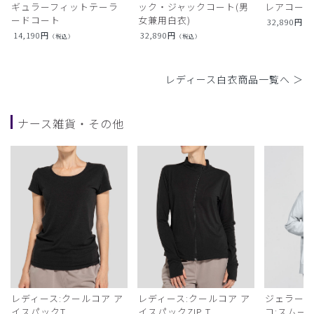
ギュラーフィットテーラ
ック・ジャックコート(男
レアコー
ードコート
女兼用白衣)
32,890
円
（
14,190
円
32,890
円
（税込）
（税込）
レディース白衣商品一覧へ ＞
ナース雑貨・その他
レディース:クールコア ア
レディース:クールコア ア
ジェラート
イスパックT
イスパックZIP T
コ:スムー