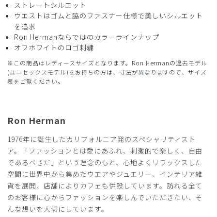
ストレートシルエット
商品：
R30レディース:Ron Herman スクラブパンツ/ベ
ウエストはゴムと脇のファスナー仕様で美しいシルエット
ージュ/XL
を追求
Ron Hermanならではのカラーラインナップ
役に立った
0
オフホワイトのロゴ刺繍
※この商品はレディースサイズとなります。Ron Hermanの過去モデル
(ユニセックスモデル)をお持ちの方は、寸法が異なりますので、サイズ
表をご覧ください。
2024-07-12
のぶなが様
購入確認済み
Ron Herman
年齢:
30代
身長:
166-170cm
体重:
51-55kg
最高
1976年に誕生したカリフォルニア発のスペシャリティスト
ア。「ファッションとは愛にあふれ、刺激的で楽しく、自由
サラサラして履き心地はいいし、
であるべきだ」という理念のもと、心地よくリラックスした
チャックが横なので座った時にお腹に当たる煩わしさもなく
空間に世界中から集めたウエアやジュエリー、インテリア雑
他のカラーも欲しくなりました。
おしゃれなので通勤時もTシャツを合わせて着ていってしま
貨を展開、店舗によりカフェも併設しています。訪れる全て
います。
のお客様に心からファッションを楽しんでいただきたい、そ
んな想いを大切にしています。
商品：
R30レディース:Ron Herman スクラブパンツ/デ