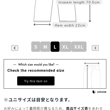
Inseam length
70.5cm
Hem width
22cm
S
M
L
XL
XXL
Check the recommended size
Try this item on
※ユニサイズは目安となります。
お好みによって着用感が異なるため、
商品サイズ表
をあわせ