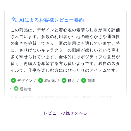
AIによるお客様レビュー要約
この商品は、デザインと着心地の素晴らしさが高く評価
されています。多数の利用者が生地の軽やかさや通気性
の良さを称賛しており、夏の使用にも適しています。特
に、さりげないキャラクターの刺繍が嬉しいという声も
多く寄せられています。全体的にはポジティブな意見が
多く、再購入を希望する方も多いようです。独自のスタ
イルで、仕事を楽しむ方にはぴったりのアイテムです。
デザイン
着心地
軽さ
刺繍
通気性
こちらの内容はお客様の投稿をもとにAIが生成したものであ
り、カスタマーレビューはあくまでお客様個人の感想や意見で
す。本サイトの公式な見解を示すものではありません。
レビューの続きをみる
日付順 ↓
評価順
いいね数順
写真・動画付き順