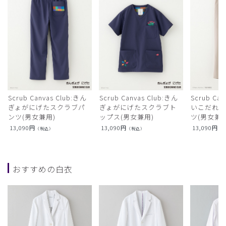
Scrub Canvas Club:きん
Scrub Canvas Club:きん
Scrub Ca
ぎょがにげたスクラブパ
ぎょがにげたスクラブト
いこだれ
ンツ(男女兼用)
ップス(男女兼用)
ツ(男女兼用
13,090
円
13,090
円
13,090
円
（税込）
（税込）
（
おすすめの白衣