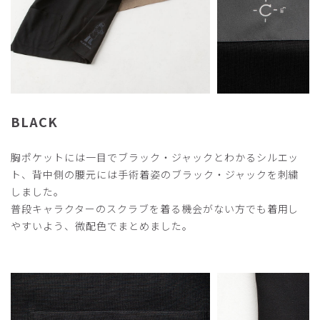
商品：
R37Scrub Canvas Club:ブラック・ジャックスク
ラブトップス(男女兼用)/ブラック/M
役に立った
1
BLACK
2026-02-08
くまさん様
購入確認済み
胸ポケットには一目でブラック・ジャックとわかるシルエッ
年齢:
50代
身長:
161-165cm
体重:
66-70kg
ト、背中側の腰元には手術着姿のブラック・ジャックを刺繍
しました。
主張しすぎないブラックジャックが最高です。
普段キャラクターのスクラブを着る機会がない方でも着用し
商品：
R37Scrub Canvas Club:ブラック・ジャックスク
やすいよう、微配色でまとめました。
ラブトップス(男女兼用)/ブラック/M
役に立った
1
​1
​2
​3
​4
​5
​6