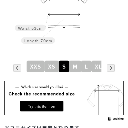
Waist
53cm
Length
70cm
XXS
XS
S
M
L
XL
Check the recommended size
Try this item on
※ユニサイズは目安となります。