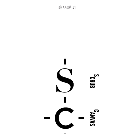
商品説明
詳細フィルター
2026-07-10
giorno様
購入確認済み
年齢:
50代
身長:
166-170cm
体重:
81-85kg
サイズ感
小さめ
大きめ
ストレッチ感
よく伸びる
伸びない
厚さ
とても薄い
厚い
R37Scrub Canvas Club:ブラック・ジャックスク
ラブトップス(男女兼用)/ベージュ/XL
よかったです。もう少し生地の厚みが欲しかったところです
商品：
R37Scrub Canvas Club:ブラック・ジャックスク
ラブトップス(男女兼用)/ベージュ/XL
役に立った
0