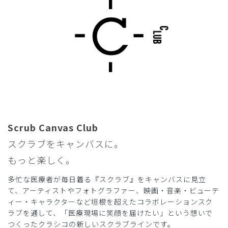
2026-06-13
osama様
購入確認済み
年齢:
60代
身長:
161-165cm
体重:
51-55kg
サイズ感
小さめ
大きめ
ストレッチ感
よく伸びる
伸びない
厚さ
とても薄い
厚い
ポケットが少なすぎる
Scrub Canvas Club
薄くて、涼しいのは良いのだが、ポケットが少なすぎる。ち
スクラブをキャンバスに。
ょっとした小物ポケットに入れると、ずいぶん形が崩れたり
もっと楽しく。
とか、探すのに苦労する。短い印鑑とか、ペンライト舌厚子
を入れる小さなポケットとか、カラビナを引っ掛けるループ
多忙な医療者が毎日着る『スクラブ』をキャンバスに見立
なんかがあると助かるんですが。
て、アーティストやフォトグラファー、映画・音楽・ビューテ
私にとっては、下の方が広すぎて、脱ぐときなどにポケット
ィー・キャラクターなど垣根を超えたコラボレーションスク
がすぐに裏返ってしまい、中身が全部外にばらけてしまう。
ラブを通して、「医療現場に笑顔を届けたい」という想いで
ホントにイライラする。
つくったクラシコの新しいスクラブラインです。