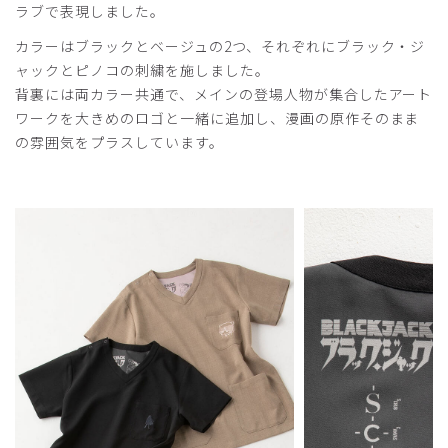
サンダルもTezuka Osamu Worldを使用していますし、腕
ラブで表現しました。
時計も50thのブラックジャック購入してましたので、中身
カラーはブラックとベージュの2つ、それぞれにブラック・ジ
以外は間黒男です。
ャックとピノコの刺繍を施しました。
商品：
R37Scrub Canvas Club:ブラック・ジャックスク
背裏には両カラー共通で、メインの登場人物が集合したアート
ラブトップス(男女兼用)/ブラック/L
ワークを大きめのロゴと一緒に追加し、漫画の原作そのまま
の雰囲気をプラスしています。
役に立った
0
2026-02-25
ブラックジャック大好き様
購入確認済み
年齢:
60代
体重:
71-75kg
生地が薄い
生地が薄くて透け透けです．もう少し厚い方が良い．下に着
る物に気を使う必要あり．ここのところの熱い夏だといいの
かなあ？