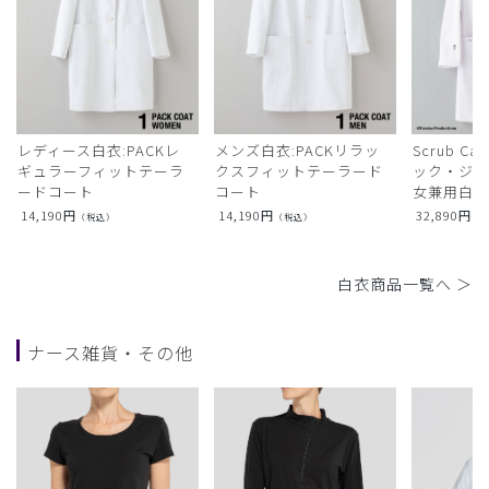
レディース白衣:PACKレ
メンズ白衣:PACKリラッ
Scrub Ca
ギュラーフィットテーラ
クスフィットテーラード
ック・ジャ
ードコート
コート
女兼用白衣
14,190
円
14,190
円
32,890
円
（税込）
（税込）
（
白衣商品一覧へ ＞
ナース雑貨・その他