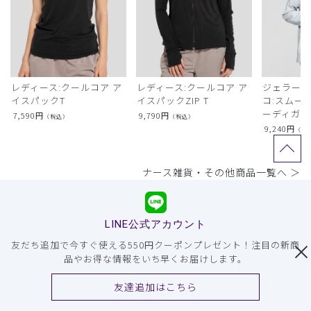
レディース:クールコア ア
レディース:クールコア ア
ジェラート
イスパックT
イスパックZIP T
コ:スムー
ーディガン
7,590
円
9,790
円
（税込）
（税込）
9,240
円
（税
ナース雑貨・その他商品一覧へ ＞
LINE公式アカウント
友だち追加で今すぐ使える550円クーポンプレゼント！注目の新商
品やお得な情報をいち早くお届けします。
友達追加はこちら