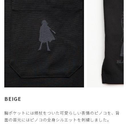
​7
​8
​9
BEIGE
胸ポケットには頰杖をついた可愛らしい表情のピノコを、背
面の首元にはピノコの全身シルエットを刺繍しました。