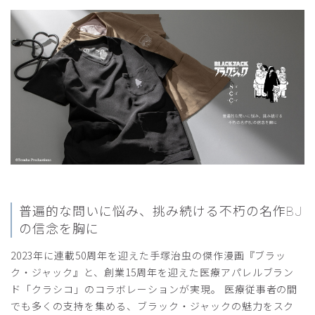
商品：
R37Scrub Canvas Club:ブラック・ジャックスク
ラブトップス(男女兼用)/ブラック/S
役に立った
0
2026-05-11
けろりんぱ様
購入確認済み
年齢:
50代
身長:
171-175cm
体重:
71-75kg
サイズ感
小さめ
大きめ
普遍的な問いに悩み、挑み続ける
不朽の名作BJ
ストレッチ感
よく伸びる
伸びない
の信念を胸に
厚さ
とても薄い
厚い
着心地いいねぇ
2023年に連載50周年を迎えた手塚治虫の傑作漫画『ブラッ
ク・ジャック』と、創業15周年を迎えた医療アパレルブラン
院内では決められたスクラブは貸与ですが、何年も年間2万
円分のスクラブ貸与していないのに、好きなものは購入して
ド「クラシコ」のコラボレーションが実現。 医療従事者の間
くれません。m3で案内がありつい購入してしまいました。
でも多くの支持を集める、ブラック・ジャックの魅力をスク