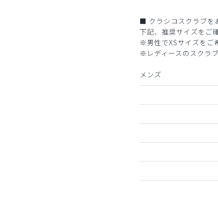
■ クラシコスクラブを
下記、推奨サイズをご
※男性でXSサイズを
※レディースのスクラ
メンズ