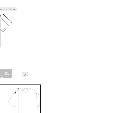
ength
20cm
XL