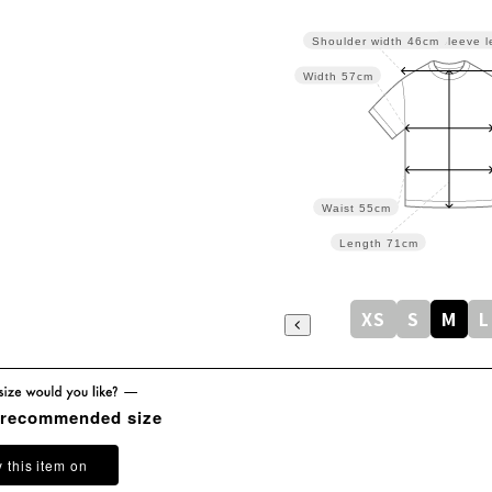
Sleeve l
Shoulder width
46cm
Width
57cm
Waist
55cm
Length
71cm
XS
S
M
L
 recommended size
y this item on