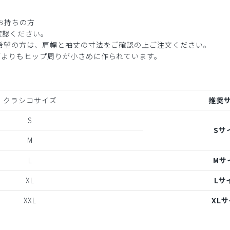
お持ちの方
確認ください。
ご希望の方は、肩幅と袖丈の寸法をご確認の上ご注文ください。
ブよりもヒップ周りが小さめに作られています。
クラシコサイズ
推奨
S
Sサ
M
L
Mサ
XL
Lサ
XXL
XL