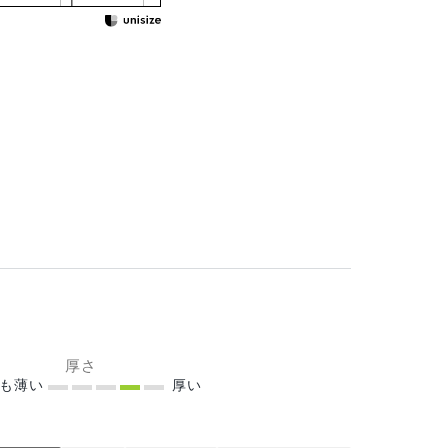
厚さ
ても薄い
厚い