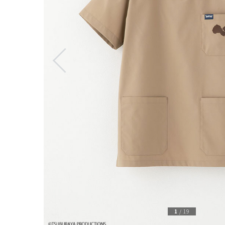
1
/
19